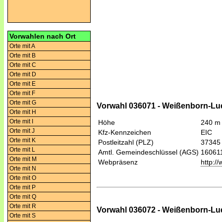
Vorwahlen nach Ort
Orte mit A
Orte mit B
Orte mit C
Orte mit D
Orte mit E
Orte mit F
Orte mit G
Vorwahl 036071 - Weißenborn-Lu
Orte mit H
Orte mit I
Höhe
240 m
Orte mit J
Kfz-Kennzeichen
EIC
Orte mit K
Postleitzahl (PLZ)
37345
Orte mit L
Amtl. Gemeindeschlüssel (AGS)
16061
Orte mit M
Webpräsenz
http:/
Orte mit N
Orte mit O
Orte mit P
Orte mit Q
Orte mit R
Vorwahl 036072 - Weißenborn-L
Orte mit S