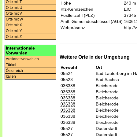
Orte mit T
Höhe
240 m
Orte mit U
Kfz-Kennzeichen
EIC
Orte mit V
Postleitzahl (PLZ)
37345
Orte mit W
Amtl. Gemeindeschlüssel (AGS)
16061
Orte mit X
Webpräsenz
http:/
Orte mit Y
Orte mit Z
Internationale
Vorwahlen
Weitere Orte in der Umgebung
Auslandsvorwahlen
Türkei
Vorwahl
Ort
Österreich
05524
Bad Lauterberg im H
Italien
05523
Bad Sachsa
036338
Bleicherode
036338
Bleicherode
036338
Bleicherode
036338
Bleicherode
036338
Bleicherode
036338
Bleicherode
036338
Bleicherode
05527
Duderstadt
05527
Duderstadt