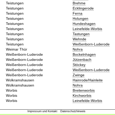
Teistungen
Brehme
Teistungen
Ecklingerode
Teistungen
Ferna
Teistungen
Holungen
Teistungen
Hundeshagen
Teistungen
Leinefelde-Worbis
Teistungen
Tastungen
Teistungen
Wehnde
Teistungen
Weißenborn-Luderode
Weimar Thür
Nohra
Weißenborn-Luderode
Bockelnhagen
Weißenborn-Luderode
Jützenbach
Weißenborn-Luderode
Stöckey
Weißenborn-Luderode
Weißenborn-Luderode
Weißenborn-Luderode
Zwinge
Wolkramshausen
Hainrode/Hainleite
Wolkramshausen
Nohra
Worbis
Breitenworbis
Worbis
Kirchworbis
Worbis
Leinefelde-Worbis
Impressum und Kontakt
Datenschutzhinweis