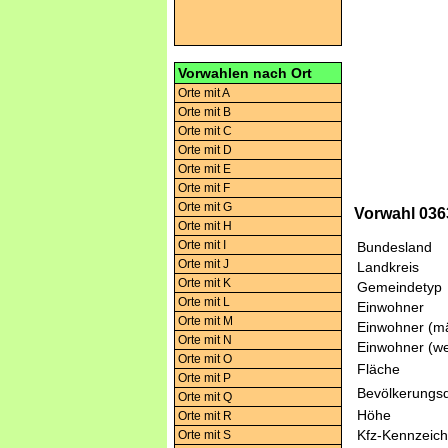
Vorwahlen nach Ort
Orte mit A
Orte mit B
Orte mit C
Orte mit D
Orte mit E
Orte mit F
Orte mit G
Vorwahl 036
Orte mit H
Orte mit I
Bundesland
Orte mit J
Landkreis
Orte mit K
Gemeindetyp
Orte mit L
Einwohner
Orte mit M
Einwohner (mä
Orte mit N
Einwohner (we
Orte mit O
Fläche
Orte mit P
Bevölkerungsd
Orte mit Q
Höhe
Orte mit R
Kfz-Kennzeic
Orte mit S