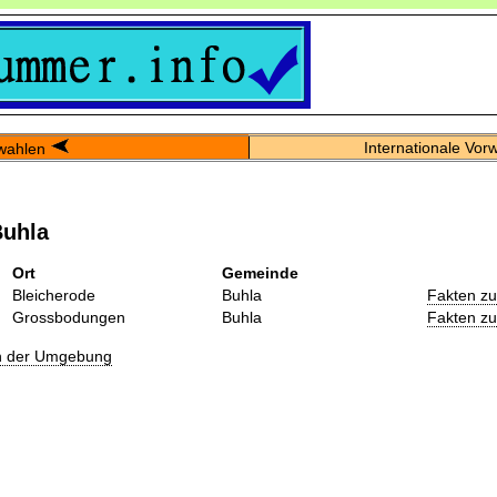
Internationale Vor
wahlen
Buhla
Ort
Gemeinde
Bleicherode
Buhla
Fakten z
Grossbodungen
Buhla
Fakten z
in der Umgebung