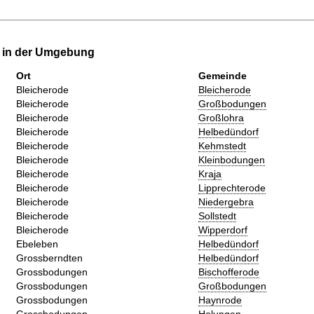
e in der Umgebung
Ort
Gemeinde
Bleicherode
Bleicherode
Bleicherode
Großbodungen
Bleicherode
Großlohra
Bleicherode
Helbedündorf
Bleicherode
Kehmstedt
Bleicherode
Kleinbodungen
Bleicherode
Kraja
Bleicherode
Lipprechterode
Bleicherode
Niedergebra
Bleicherode
Sollstedt
Bleicherode
Wipperdorf
Ebeleben
Helbedündorf
Grossberndten
Helbedündorf
Grossbodungen
Bischofferode
Grossbodungen
Großbodungen
Grossbodungen
Haynrode