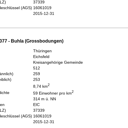
PLZ)
37339
eschlüssel (AGS)
16061019
2015-12-31
077 - Buhla (Grossbodungen)
Thüringen
Eichsfeld
Kreisangehörige Gemeinde
512
nnlich)
259
iblich)
253
2
8,74 km
2
ichte
59 Einwohner pro km
314 m ü. NN
hen
EIC
PLZ)
37339
eschlüssel (AGS)
16061019
2015-12-31