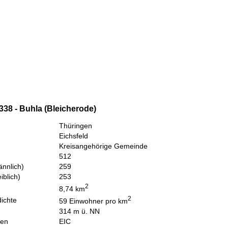
338 - Buhla (Bleicherode)
Thüringen
Eichsfeld
Kreisangehörige Gemeinde
512
nnlich)
259
iblich)
253
2
8,74 km
2
ichte
59 Einwohner pro km
314 m ü. NN
hen
EIC