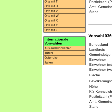
Orte mit T
Postleitzahl (
Orte mit U
Amtl. Gemeind
Orte mit V
Stand
Orte mit W
Orte mit X
Orte mit Y
Orte mit Z
Vorwahl 036
Internationale
Vorwahlen
Bundesland
Auslandsvorwahlen
Landkreis
Türkei
Gemeindetyp
Österreich
Einwohner
Italien
Einwohner (mä
Einwohner (we
Fläche
Bevölkerungsd
Höhe
Kfz-Kennzeic
Postleitzahl (
Amtl. Gemeind
Stand