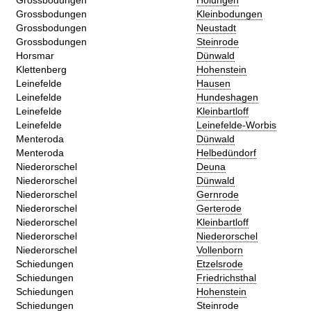
Grossbodungen
Holungen
Grossbodungen
Kleinbodungen
Grossbodungen
Neustadt
Grossbodungen
Steinrode
Horsmar
Dünwald
Klettenberg
Hohenstein
Leinefelde
Hausen
Leinefelde
Hundeshagen
Leinefelde
Kleinbartloff
Leinefelde
Leinefelde-Worbis
Menteroda
Dünwald
Menteroda
Helbedündorf
Niederorschel
Deuna
Niederorschel
Dünwald
Niederorschel
Gernrode
Niederorschel
Gerterode
Niederorschel
Kleinbartloff
Niederorschel
Niederorschel
Niederorschel
Vollenborn
Schiedungen
Etzelsrode
Schiedungen
Friedrichsthal
Schiedungen
Hohenstein
Schiedungen
Steinrode