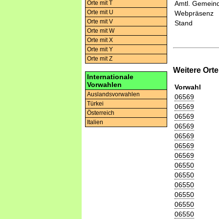
Orte mit T
Amtl. Gemeind
Orte mit U
Webpräsenz
Orte mit V
Stand
Orte mit W
Orte mit X
Orte mit Y
Orte mit Z
Weitere Ort
Internationale
Vorwahlen
Vorwahl
Auslandsvorwahlen
06569
Türkei
06569
Österreich
06569
Italien
06569
06569
06569
06569
06550
06550
06550
06550
06550
06550