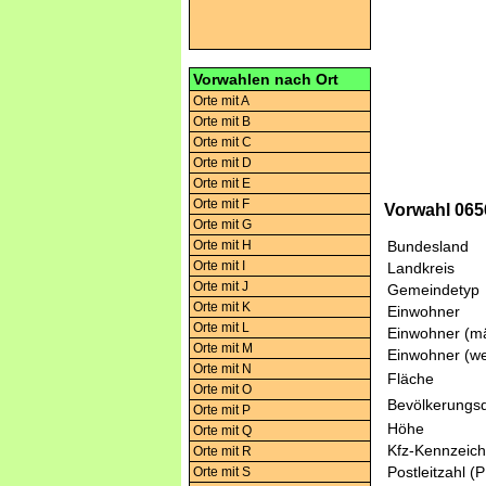
Vorwahlen nach Ort
Orte mit A
Orte mit B
Orte mit C
Orte mit D
Orte mit E
Orte mit F
Vorwahl 0656
Orte mit G
Orte mit H
Bundesland
Orte mit I
Landkreis
Orte mit J
Gemeindetyp
Orte mit K
Einwohner
Orte mit L
Einwohner (mä
Orte mit M
Einwohner (we
Orte mit N
Fläche
Orte mit O
Bevölkerungsd
Orte mit P
Höhe
Orte mit Q
Kfz-Kennzeic
Orte mit R
Postleitzahl (
Orte mit S