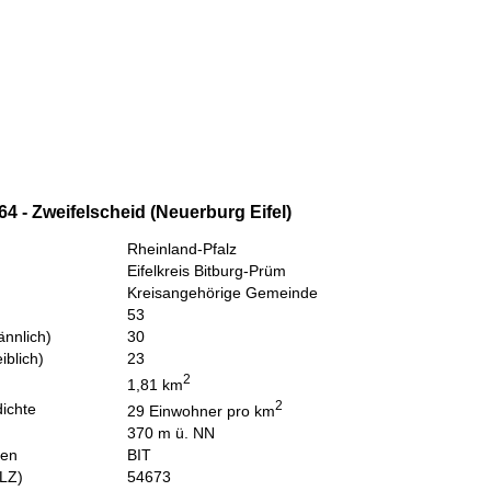
4 - Zweifelscheid (Neuerburg Eifel)
Rheinland-Pfalz
Eifelkreis Bitburg-Prüm
Kreisangehörige Gemeinde
53
nnlich)
30
iblich)
23
2
1,81 km
2
ichte
29 Einwohner pro km
370 m ü. NN
hen
BIT
PLZ)
54673