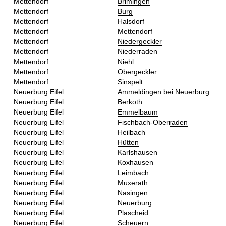
Mettendorf
Brimingen
Mettendorf
Burg
Mettendorf
Halsdorf
Mettendorf
Mettendorf
Mettendorf
Niedergeckler
Mettendorf
Niederraden
Mettendorf
Niehl
Mettendorf
Obergeckler
Mettendorf
Sinspelt
Neuerburg Eifel
Ammeldingen bei Neuerburg
Neuerburg Eifel
Berkoth
Neuerburg Eifel
Emmelbaum
Neuerburg Eifel
Fischbach-Oberraden
Neuerburg Eifel
Heilbach
Neuerburg Eifel
Hütten
Neuerburg Eifel
Karlshausen
Neuerburg Eifel
Koxhausen
Neuerburg Eifel
Leimbach
Neuerburg Eifel
Muxerath
Neuerburg Eifel
Nasingen
Neuerburg Eifel
Neuerburg
Neuerburg Eifel
Plascheid
Neuerburg Eifel
Scheuern