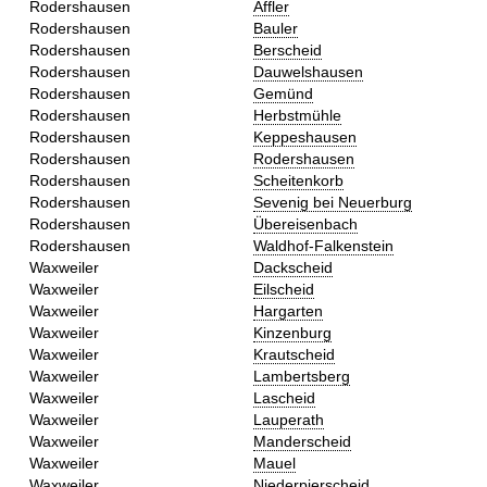
Rodershausen
Affler
Rodershausen
Bauler
Rodershausen
Berscheid
Rodershausen
Dauwelshausen
Rodershausen
Gemünd
Rodershausen
Herbstmühle
Rodershausen
Keppeshausen
Rodershausen
Rodershausen
Rodershausen
Scheitenkorb
Rodershausen
Sevenig bei Neuerburg
Rodershausen
Übereisenbach
Rodershausen
Waldhof-Falkenstein
Waxweiler
Dackscheid
Waxweiler
Eilscheid
Waxweiler
Hargarten
Waxweiler
Kinzenburg
Waxweiler
Krautscheid
Waxweiler
Lambertsberg
Waxweiler
Lascheid
Waxweiler
Lauperath
Waxweiler
Manderscheid
Waxweiler
Mauel
Waxweiler
Niederpierscheid