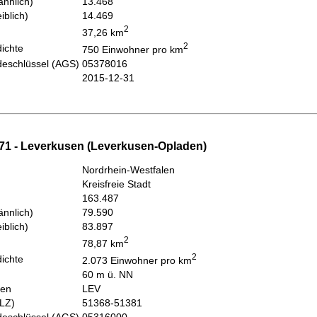
nnlich)
13.468
iblich)
14.469
2
37,26 km
2
ichte
750 Einwohner pro km
eschlüssel (AGS)
05378016
2015-12-31
71 - Leverkusen (Leverkusen-Opladen)
Nordrhein-Westfalen
Kreisfreie Stadt
163.487
nnlich)
79.590
iblich)
83.897
2
78,87 km
2
ichte
2.073 Einwohner pro km
60 m ü. NN
hen
LEV
PLZ)
51368-51381