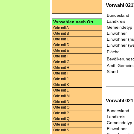
Vorwahl 021
Bundesland
Landkreis
Vorwahlen nach Ort
Gemeindetyp
Orte mit A
Einwohner
Orte mit B
Einwohner (mä
Orte mit C
Orte mit D
Einwohner (we
Orte mit E
Fläche
Orte mit F
Bevölkerungsd
Orte mit G
Amtl. Gemeind
Orte mit H
Stand
Orte mit I
Orte mit J
Orte mit K
Orte mit L
Orte mit M
Vorwahl 021
Orte mit N
Orte mit O
Bundesland
Orte mit P
Landkreis
Orte mit Q
Gemeindetyp
Orte mit R
Einwohner
Orte mit S