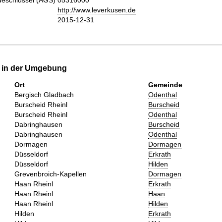
eschlüssel (AGS)
05316000
http://www.leverkusen.de
2015-12-31
e in der Umgebung
Ort
Gemeinde
Bergisch Gladbach
Odenthal
Burscheid Rheinl
Burscheid
Burscheid Rheinl
Odenthal
Dabringhausen
Burscheid
Dabringhausen
Odenthal
Dormagen
Dormagen
Düsseldorf
Erkrath
Düsseldorf
Hilden
Grevenbroich-Kapellen
Dormagen
Haan Rheinl
Erkrath
Haan Rheinl
Haan
Haan Rheinl
Hilden
Hilden
Erkrath