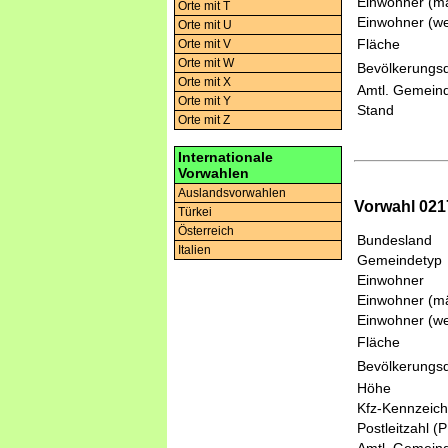
Einwohner (mä
Orte mit T
Einwohner (we
Orte mit U
Fläche
Orte mit V
Orte mit W
Bevölkerungsd
Orte mit X
Amtl. Gemeind
Orte mit Y
Stand
Orte mit Z
Internationale
Vorwahlen
Auslandsvorwahlen
Vorwahl 021
Türkei
Österreich
Bundesland
Italien
Gemeindetyp
Einwohner
Einwohner (mä
Einwohner (we
Fläche
Bevölkerungsd
Höhe
Kfz-Kennzeic
Postleitzahl (