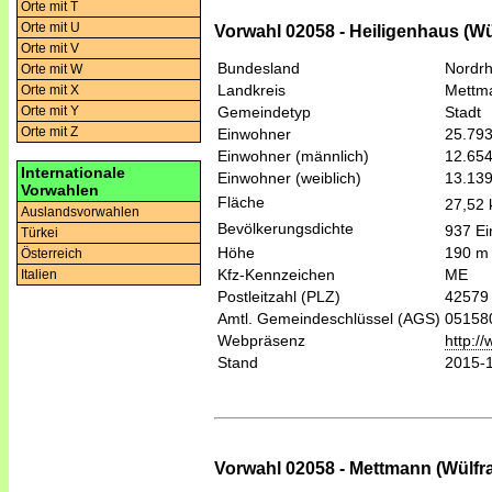
Orte mit T
Orte mit U
Vorwahl 02058 - Heiligenhaus (Wü
Orte mit V
Bundesland
Nordrh
Orte mit W
Landkreis
Mettm
Orte mit X
Gemeindetyp
Stadt
Orte mit Y
Orte mit Z
Einwohner
25.79
Einwohner (männlich)
12.65
Internationale
Einwohner (weiblich)
13.13
Vorwahlen
Fläche
27,52
Auslandsvorwahlen
Bevölkerungsdichte
937 Ei
Türkei
Höhe
190 m
Österreich
Kfz-Kennzeichen
ME
Italien
Postleitzahl (PLZ)
42579
Amtl. Gemeindeschlüssel (AGS)
05158
Webpräsenz
http:/
Stand
2015-
Vorwahl 02058 - Mettmann (Wülfra