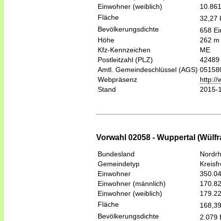
Einwohner (weiblich)
10.86
Fläche
32,27
Bevölkerungsdichte
658 Ei
Höhe
262 m
Kfz-Kennzeichen
ME
Postleitzahl (PLZ)
42489
Amtl. Gemeindeschlüssel (AGS)
05158
Webpräsenz
http:/
Stand
2015-
Vorwahl 02058 - Wuppertal (Wülfr
Bundesland
Nordrh
Gemeindetyp
Kreisfr
Einwohner
350.0
Einwohner (männlich)
170.8
Einwohner (weiblich)
179.2
Fläche
168,3
Bevölkerungsdichte
2.079 