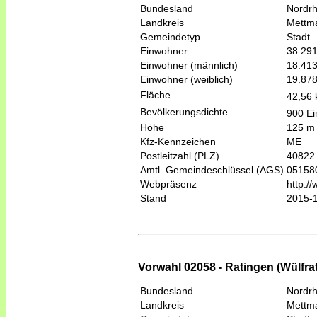
Bundesland
Nordrh
Landkreis
Mettm
Gemeindetyp
Stadt
Einwohner
38.29
Einwohner (männlich)
18.41
Einwohner (weiblich)
19.87
Fläche
42,56
Bevölkerungsdichte
900 Ei
Höhe
125 m
Kfz-Kennzeichen
ME
Postleitzahl (PLZ)
40822
Amtl. Gemeindeschlüssel (AGS)
05158
Webpräsenz
http:/
Stand
2015-
Vorwahl 02058 - Ratingen (Wülfra
Bundesland
Nordrh
Landkreis
Mettm