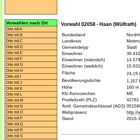
Vorwahlen nach Ort
Vorwahl 02058 - Haan (Wülfrath)
Orte mit A
Bundesland
Nordrh
Orte mit B
Landkreis
Mettm
Orte mit C
Orte mit D
Gemeindetyp
Stadt
Orte mit E
Einwohner
30.41
Orte mit F
Einwohner (männlich)
14.57
Orte mit G
Einwohner (weiblich)
15.83
Orte mit H
Fläche
24,19
Orte mit I
Bevölkerungsdichte
1.257 
Orte mit J
Höhe
160 m
Orte mit K
Kfz-Kennzeichen
ME
Orte mit L
Postleitzahl (PLZ)
42781
Orte mit M
Amtl. Gemeindeschlüssel (AGS)
05158
Orte mit N
Webpräsenz
http:/
Orte mit O
Orte mit P
Stand
2015-
Orte mit Q
Orte mit R
Orte mit S