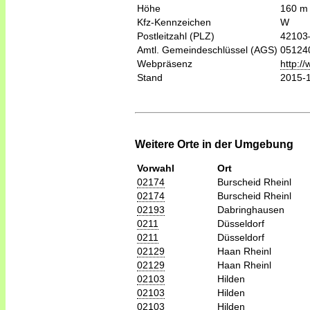
Höhe
160 m
Kfz-Kennzeichen
W
Postleitzahl (PLZ)
42103
Amtl. Gemeindeschlüssel (AGS)
05124
Webpräsenz
http:/
Stand
2015-
Weitere Orte in der Umgebung
Vorwahl
Ort
02174
Burscheid Rheinl
02174
Burscheid Rheinl
02193
Dabringhausen
0211
Düsseldorf
0211
Düsseldorf
02129
Haan Rheinl
02129
Haan Rheinl
02103
Hilden
02103
Hilden
02103
Hilden