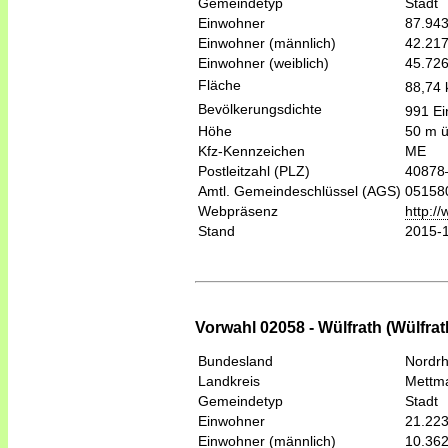
Gemeindetyp
Stadt
Einwohner
87.94
Einwohner (männlich)
42.21
Einwohner (weiblich)
45.72
Fläche
88,74
Bevölkerungsdichte
991 Ei
Höhe
50 m 
Kfz-Kennzeichen
ME
Postleitzahl (PLZ)
40878
Amtl. Gemeindeschlüssel (AGS)
05158
Webpräsenz
http:/
Stand
2015-
Vorwahl 02058 - Wülfrath (Wülfrat
Bundesland
Nordrh
Landkreis
Mettm
Gemeindetyp
Stadt
Einwohner
21.22
Einwohner (männlich)
10.36