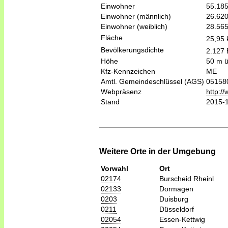
Einwohner
55.18
Einwohner (männlich)
26.62
Einwohner (weiblich)
28.56
Fläche
25,95
Bevölkerungsdichte
2.127 
Höhe
50 m 
Kfz-Kennzeichen
ME
Amtl. Gemeindeschlüssel (AGS)
05158
Webpräsenz
http:/
Stand
2015-
Weitere Orte in der Umgebung
Vorwahl
Ort
02174
Burscheid Rheinl
02133
Dormagen
0203
Duisburg
0211
Düsseldorf
02054
Essen-Kettwig