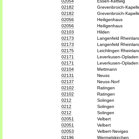
02054
Essen-Kettwig
02182
Grevenbroich-Kapell
02182
Grevenbroich-Kapell
02056
Heiligenhaus
02056
Heiligenhaus
02103
Hilden
02173
Langenfeld Rheinlan
02173
Langenfeld Rheinlan
02175
Leichlingen Rheinlan
02171
Leverkusen-Opladen
02171
Leverkusen-Opladen
02104
Mettmann
02131
Neuss
02137
Neuss-Norf
02102
Ratingen
02102
Ratingen
0212
Solingen
0212
Solingen
0212
Solingen
02051
Velbert
02051
Velbert
02053
Velbert-Neviges
02196
Wermelskirchen