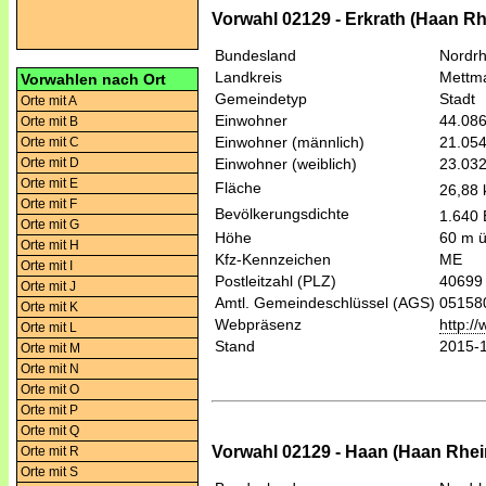
Vorwahl 02129 - Erkrath (Haan Rh
Bundesland
Nordrh
Landkreis
Mettm
Vorwahlen nach Ort
Gemeindetyp
Stadt
Orte mit A
Einwohner
44.08
Orte mit B
Einwohner (männlich)
21.05
Orte mit C
Orte mit D
Einwohner (weiblich)
23.03
Orte mit E
Fläche
26,88
Orte mit F
Bevölkerungsdichte
1.640 
Orte mit G
Höhe
60 m 
Orte mit H
Kfz-Kennzeichen
ME
Orte mit I
Postleitzahl (PLZ)
40699
Orte mit J
Amtl. Gemeindeschlüssel (AGS)
05158
Orte mit K
Webpräsenz
http:/
Orte mit L
Stand
2015-
Orte mit M
Orte mit N
Orte mit O
Orte mit P
Orte mit Q
Vorwahl 02129 - Haan (Haan Rhei
Orte mit R
Orte mit S