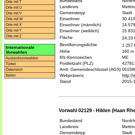
Bundesland
Nordrh
Orte mit T
Landkreis
Mettm
Orte mit U
Gemeindetyp
Stadt
Orte mit V
Einwohner
30.41
Orte mit W
Einwohner (männlich)
14.57
Orte mit X
Einwohner (weiblich)
15.83
Orte mit Y
Orte mit Z
Fläche
24,19
Bevölkerungsdichte
1.257 
Internationale
Höhe
160 m
Vorwahlen
Kfz-Kennzeichen
ME
Auslandsvorwahlen
Postleitzahl (PLZ)
42781
Türkei
Amtl. Gemeindeschlüssel (AGS)
05158
Österreich
Webpräsenz
http:/
Italien
Stand
2015-
Vorwahl 02129 - Hilden (Haan Rhe
Bundesland
Nordrh
Landkreis
Mettm
Gemeindetyp
Stadt