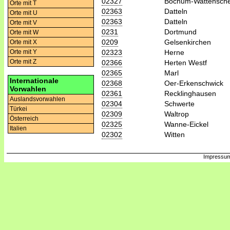
02327
Bochum-Wattensche
Orte mit T
02363
Datteln
Orte mit U
02363
Datteln
Orte mit V
0231
Dortmund
Orte mit W
0209
Gelsenkirchen
Orte mit X
02323
Herne
Orte mit Y
Orte mit Z
02366
Herten Westf
02365
Marl
Internationale
02368
Oer-Erkenschwick
Vorwahlen
02361
Recklinghausen
Auslandsvorwahlen
02304
Schwerte
Türkei
02309
Waltrop
Österreich
02325
Wanne-Eickel
Italien
02302
Witten
Impressum