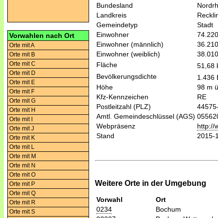
Bundesland
Nordrh
Landkreis
Reckl
Gemeindetyp
Stadt
Einwohner
74.22
Vorwahlen nach Ort
Einwohner (männlich)
36.21
Orte mit A
Einwohner (weiblich)
38.01
Orte mit B
Orte mit C
Fläche
51,68
Orte mit D
Bevölkerungsdichte
1.436 
Orte mit E
Höhe
98 m 
Orte mit F
Kfz-Kennzeichen
RE
Orte mit G
Postleitzahl (PLZ)
44575
Orte mit H
Amtl. Gemeindeschlüssel (AGS)
05562
Orte mit I
Webpräsenz
http:/
Orte mit J
Stand
2015-
Orte mit K
Orte mit L
Orte mit M
Orte mit N
Orte mit O
Weitere Orte in der Umgebung
Orte mit P
Orte mit Q
Vorwahl
Ort
Orte mit R
0234
Bochum
Orte mit S