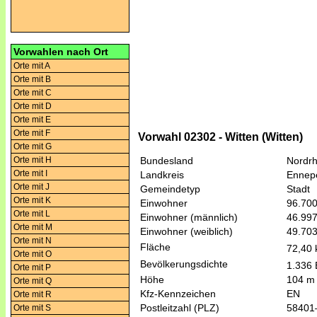
Vorwahlen nach Ort
Orte mit A
Orte mit B
Orte mit C
Orte mit D
Orte mit E
Orte mit F
Vorwahl 02302 - Witten (Witten)
Orte mit G
Orte mit H
Bundesland
Nordrh
Orte mit I
Landkreis
Ennep
Orte mit J
Gemeindetyp
Stadt
Orte mit K
Einwohner
96.70
Orte mit L
Einwohner (männlich)
46.99
Orte mit M
Einwohner (weiblich)
49.70
Orte mit N
Fläche
72,40
Orte mit O
Bevölkerungsdichte
1.336 
Orte mit P
Höhe
104 m
Orte mit Q
Kfz-Kennzeichen
EN
Orte mit R
Postleitzahl (PLZ)
58401
Orte mit S