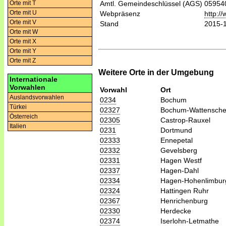
Orte mit T
Amtl. Gemeindeschlüssel (AGS)
05954
Orte mit U
Webpräsenz
http:/
Orte mit V
Stand
2015-
Orte mit W
Orte mit X
Orte mit Y
Orte mit Z
Weitere Orte in der Umgebung
Internationale
Vorwahlen
Vorwahl
Ort
Auslandsvorwahlen
0234
Bochum
Türkei
02327
Bochum-Wattensche
Österreich
02305
Castrop-Rauxel
Italien
0231
Dortmund
02333
Ennepetal
02332
Gevelsberg
02331
Hagen Westf
02337
Hagen-Dahl
02334
Hagen-Hohenlimbur
02324
Hattingen Ruhr
02367
Henrichenburg
02330
Herdecke
02374
Iserlohn-Letmathe