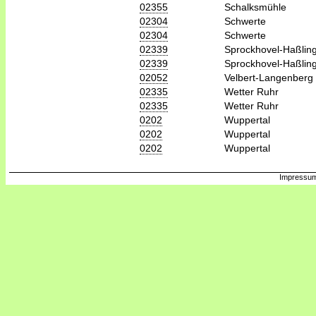
02355
Schalksmühle
02304
Schwerte
02304
Schwerte
02339
Sprockhovel-Haßlin
02339
Sprockhovel-Haßlin
02052
Velbert-Langenberg
02335
Wetter Ruhr
02335
Wetter Ruhr
0202
Wuppertal
0202
Wuppertal
0202
Wuppertal
Impressum