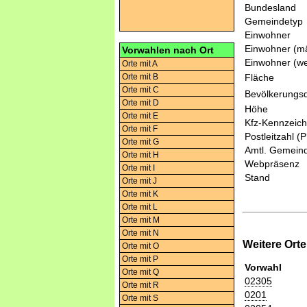
Bundesland
Gemeindetyp
Einwohner
Einwohner (mä
Vorwahlen nach Ort
Einwohner (we
Orte mit A
Orte mit B
Fläche
Orte mit C
Bevölkerungsd
Orte mit D
Höhe
Orte mit E
Kfz-Kennzeic
Orte mit F
Postleitzahl (
Orte mit G
Amtl. Gemeind
Orte mit H
Webpräsenz
Orte mit I
Stand
Orte mit J
Orte mit K
Orte mit L
Orte mit M
Orte mit N
Weitere Ort
Orte mit O
Orte mit P
Vorwahl
Orte mit Q
02305
Orte mit R
0201
Orte mit S