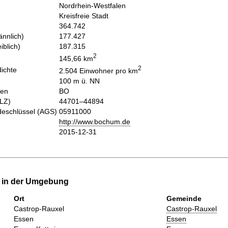
Nordrhein-Westfalen
Kreisfreie Stadt
364.742
nnlich)
177.427
iblich)
187.315
2
145,66 km
2
ichte
2.504 Einwohner pro km
100 m ü. NN
hen
BO
PLZ)
44701–44894
eschlüssel (AGS)
05911000
http://www.bochum.de
2015-12-31
e in der Umgebung
Ort
Gemeinde
Castrop-Rauxel
Castrop-Rauxel
Essen
Essen