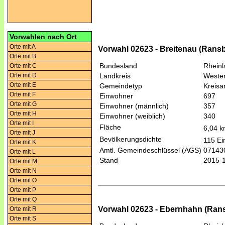
Vorwahlen nach Ort
Orte mit A
Vorwahl 02623 - Breitenau (Ran
Orte mit B
Bundesland
Rheinl
Orte mit C
Orte mit D
Landkreis
Wester
Orte mit E
Gemeindetyp
Kreis
Orte mit F
Einwohner
697
Orte mit G
Einwohner (männlich)
357
Orte mit H
Einwohner (weiblich)
340
Orte mit I
Fläche
6,04 
Orte mit J
Bevölkerungsdichte
115 Ei
Orte mit K
Amtl. Gemeindeschlüssel (AGS)
07143
Orte mit L
Stand
2015-
Orte mit M
Orte mit N
Orte mit O
Orte mit P
Orte mit Q
Vorwahl 02623 - Ebernhahn (Ra
Orte mit R
Orte mit S