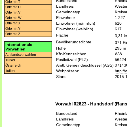
Bundesland
Rheinl
Orte mit T
Landkreis
Wester
Orte mit U
Gemeindetyp
Kreis
Orte mit V
Einwohner
1.227
Orte mit W
Einwohner (männlich)
610
Orte mit X
Einwohner (weiblich)
617
Orte mit Y
Orte mit Z
Fläche
3,31 
Bevölkerungsdichte
371 Ei
Internationale
Höhe
295 m
Vorwahlen
Kfz-Kennzeichen
WW
Auslandsvorwahlen
Postleitzahl (PLZ)
56424
Türkei
Amtl. Gemeindeschlüssel (AGS)
07143
Österreich
Webpräsenz
http:/
Italien
Stand
2015-
Vorwahl 02623 - Hundsdorf (Ra
Bundesland
Rheinl
Landkreis
Wester
Gemeindetyp
Kreis