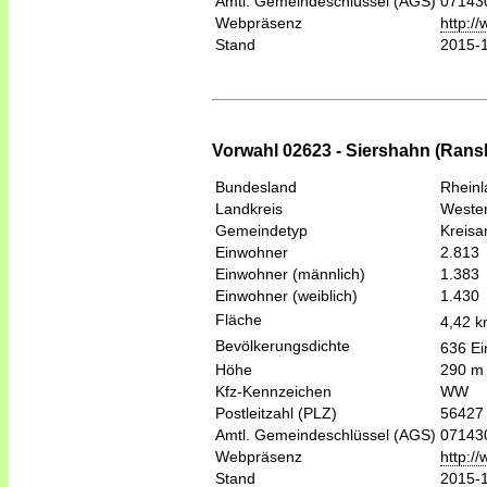
Amtl. Gemeindeschlüssel (AGS)
07143
Webpräsenz
http:/
Stand
2015-
Vorwahl 02623 - Siershahn (Ra
Bundesland
Rheinl
Landkreis
Wester
Gemeindetyp
Kreis
Einwohner
2.813
Einwohner (männlich)
1.383
Einwohner (weiblich)
1.430
Fläche
4,42 
Bevölkerungsdichte
636 Ei
Höhe
290 m
Kfz-Kennzeichen
WW
Postleitzahl (PLZ)
56427
Amtl. Gemeindeschlüssel (AGS)
07143
Webpräsenz
http:/
Stand
2015-