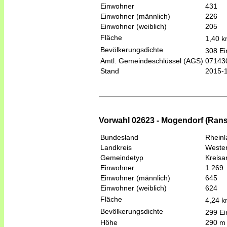
Einwohner
431
Einwohner (männlich)
226
Einwohner (weiblich)
205
Fläche
1,40 
Bevölkerungsdichte
308 Ei
Amtl. Gemeindeschlüssel (AGS)
07143
Stand
2015-
Vorwahl 02623 - Mogendorf (Ra
Bundesland
Rheinl
Landkreis
Wester
Gemeindetyp
Kreis
Einwohner
1.269
Einwohner (männlich)
645
Einwohner (weiblich)
624
Fläche
4,24 
Bevölkerungsdichte
299 Ei
Höhe
290 m