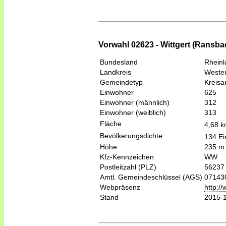
Vorwahl 02623 - Wittgert (Rans
Bundesland
Rheinl
Landkreis
Wester
Gemeindetyp
Kreis
Einwohner
625
Einwohner (männlich)
312
Einwohner (weiblich)
313
Fläche
4,68 
Bevölkerungsdichte
134 Ei
Höhe
235 m
Kfz-Kennzeichen
WW
Postleitzahl (PLZ)
56237
Amtl. Gemeindeschlüssel (AGS)
07143
Webpräsenz
http:/
Stand
2015-