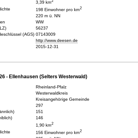
2
3,39 km
2
ichte
198 Einwohner pro km
220 m ü. NN
hen
WW
PLZ)
56237
eschlüssel (AGS)
07143009
http://www.deesen.de
2015-12-31
26 - Ellenhausen (Selters Westerwald)
Rheinland-Pfalz
Westerwaldkreis
Kreisangehörige Gemeinde
297
nnlich)
151
iblich)
146
2
1,90 km
2
ichte
156 Einwohner pro km