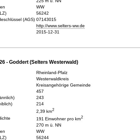
225 m ü. NN
hen
WW
PLZ)
56242
eschlüssel (AGS)
07143015
http://www.selters-ww.de
2015-12-31
6 - Goddert (Selters Westerwald)
Rheinland-Pfalz
Westerwaldkreis
Kreisangehörige Gemeinde
457
nnlich)
243
iblich)
214
2
2,39 km
2
ichte
191 Einwohner pro km
270 m ü. NN
hen
WW
PLZ)
56244