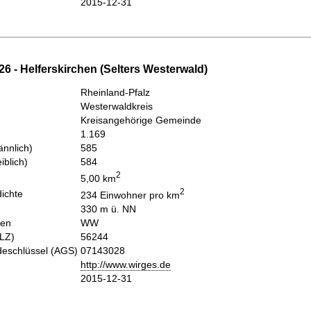
2015-12-31
6 - Helferskirchen (Selters Westerwald)
Rheinland-Pfalz
Westerwaldkreis
Kreisangehörige Gemeinde
1.169
nnlich)
585
iblich)
584
2
5,00 km
2
ichte
234 Einwohner pro km
330 m ü. NN
hen
WW
PLZ)
56244
eschlüssel (AGS)
07143028
http://www.wirges.de
2015-12-31