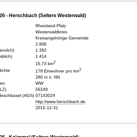
26 - Herschbach (Selters Westerwald)
Rheinland-Pfalz
Westerwaldkreis
Kreisangehörige Gemeinde
2.806
nnlich)
1.392
iblich)
1.414
2
15,73 km
2
ichte
178 Einwohner pro km
280 m ü. NN
hen
WW
PLZ)
56249
eschlüssel (AGS)
07143029
http://www.herschbach.de
2015-12-31