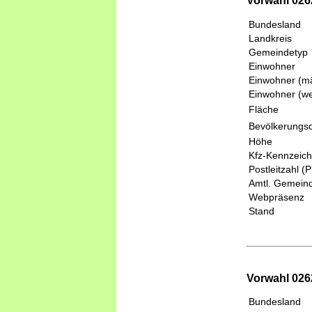
Vorwahl 026
Bundesland
Landkreis
Gemeindetyp
Einwohner
Einwohner (mä
Einwohner (we
Fläche
Bevölkerungsd
Höhe
Kfz-Kennzeic
Postleitzahl (
Amtl. Gemeind
Webpräsenz
Stand
Vorwahl 0262
Bundesland