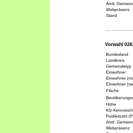
Amtl. Gemeind
Webpräsenz
Stand
Vorwahl 0262
Bundesland
Landkreis
Gemeindetyp
Einwohner
Einwohner (mä
Einwohner (we
Fläche
Bevölkerungsd
Höhe
Kfz-Kennzeic
Postleitzahl (
Amtl. Gemeind
Webpräsenz