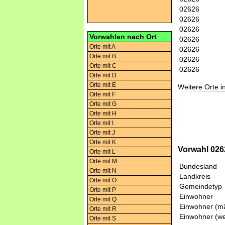
02626
02626
02626
Vorwahlen nach Ort
02626
Orte mit A
02626
Orte mit B
02626
Orte mit C
02626
Orte mit D
Orte mit E
Weitere Orte 
Orte mit F
Orte mit G
Orte mit H
Orte mit I
Orte mit J
Orte mit K
Vorwahl 026
Orte mit L
Orte mit M
Bundesland
Orte mit N
Landkreis
Orte mit O
Gemeindetyp
Orte mit P
Einwohner
Orte mit Q
Einwohner (mä
Orte mit R
Einwohner (we
Orte mit S