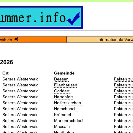
Internationale Vor
wahlen
02626
Ort
Gemeinde
Selters Westerwald
Deesen
Fakten zu
Selters Westerwald
Ellenhausen
Fakten zu
Selters Westerwald
Goddert
Fakten zu
Selters Westerwald
Hartenfels
Fakten zu
Selters Westerwald
Helferskirchen
Fakten zu
Selters Westerwald
Herschbach
Fakten zu
Selters Westerwald
Krümmel
Fakten zu
Selters Westerwald
Marienrachdorf
Fakten zu
Selters Westerwald
Maxsain
Fakten zu
Selters Westerwald
Nordhofen
Fakten zu