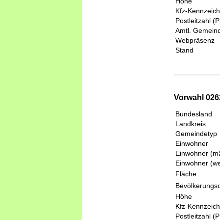
Höhe
Kfz-Kennzeic
Postleitzahl (
Amtl. Gemeind
Webpräsenz
Stand
Vorwahl 0262
Bundesland
Landkreis
Gemeindetyp
Einwohner
Einwohner (mä
Einwohner (we
Fläche
Bevölkerungsd
Höhe
Kfz-Kennzeic
Postleitzahl (