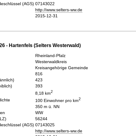
eschlüssel (AGS)
07143022
http://www.selters-ww.de
2015-12-31
6 - Hartenfels (Selters Westerwald)
Rheinland-Pfalz
Westerwaldkreis
Kreisangehörige Gemeinde
816
nnlich)
423
iblich)
393
2
8,18 km
2
ichte
100 Einwohner pro km
350 m ü. NN
hen
WW
PLZ)
56244
eschlüssel (AGS)
07143025
http://www.selters-ww.de