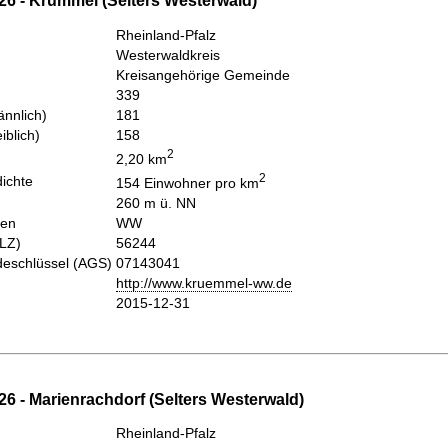
26 - Krümmel (Selters Westerwald)
Rheinland-Pfalz
Westerwaldkreis
Kreisangehörige Gemeinde
339
nnlich)
181
iblich)
158
2
2,20 km
2
ichte
154 Einwohner pro km
260 m ü. NN
hen
WW
PLZ)
56244
eschlüssel (AGS)
07143041
http://www.kruemmel-ww.de
2015-12-31
6 - Marienrachdorf (Selters Westerwald)
Rheinland-Pfalz