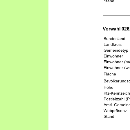
Stand
Vorwahl 0262
Bundesland
Landkreis
Gemeindetyp
Einwohner
Einwohner (mä
Einwohner (we
Fläche
Bevölkerungsd
Höhe
Kfz-Kennzeic
Postleitzahl (
Amtl. Gemeind
Webpräsenz
Stand