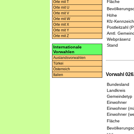
Fläche
Orte mit T
Orte mit U
Bevölkerungsd
Orte mit V
Höhe
Orte mit W
Kfz-Kennzeic
Orte mit X
Postleitzahl (
Orte mit Y
Amtl. Gemeind
Orte mit Z
Webpräsenz
Stand
Internationale
Vorwahlen
Auslandsvorwahlen
Türkei
Österreich
Vorwahl 026
Italien
Bundesland
Landkreis
Gemeindetyp
Einwohner
Einwohner (mä
Einwohner (we
Fläche
Bevölkerungsd