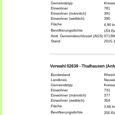
Gemeindetyp
Kreis
Einwohner
781
Einwohner (männlich)
391
Einwohner (weiblich)
390
Fläche
4,90 
Bevölkerungsdichte
159 Ei
Amtl. Gemeindeschlüssel (AGS)
07138
Stand
2015-
Vorwahl 02639 - Thalhausen (An
Bundesland
Rheinl
Landkreis
Neuwi
Gemeindetyp
Kreis
Einwohner
731
Einwohner (männlich)
377
Einwohner (weiblich)
354
Fläche
3,66 
Bevölkerungsdichte
200 Ei