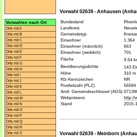
Vorwahl 02639 - Anhausen (Anha
Bundesland
Rheinl
Vorwahlen nach Ort
Landkreis
Neuwi
Orte mit A
Gemeindetyp
Kreis
Orte mit B
Einwohner
1.364
Orte mit C
Orte mit D
Einwohner (männlich)
663
Orte mit E
Einwohner (weiblich)
701
Orte mit F
Fläche
9,54 
Orte mit G
Bevölkerungsdichte
143 Ei
Orte mit H
Höhe
310 m
Orte mit I
Kfz-Kennzeichen
NR
Orte mit J
Postleitzahl (PLZ)
56584
Orte mit K
Amtl. Gemeindeschlüssel (AGS)
07138
Orte mit L
Webpräsenz
http:/
Orte mit M
Stand
2015-
Orte mit N
Orte mit O
Orte mit P
Orte mit Q
Orte mit R
Vorwahl 02639 - Meinborn (Anha
Orte mit S