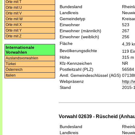
Orte mit T
Bundesland
Rheinl
Orte mit U
Landkreis
Neuwi
Orte mit V
Gemeindetyp
Kreis
Orte mit W
Einwohner
523
Orte mit X
Einwohner (männlich)
267
Orte mit Y
Orte mit Z
Einwohner (weiblich)
256
Fläche
4,39 
Internationale
Bevölkerungsdichte
119 Ei
Vorwahlen
Höhe
315 m
Auslandsvorwahlen
Kfz-Kennzeichen
NR
Türkei
Postleitzahl (PLZ)
56584
Österreich
Amtl. Gemeindeschlüssel (AGS)
07138
Italien
Webpräsenz
http:/
Stand
2015-
Vorwahl 02639 - Rüscheid (Anha
Bundesland
Rheinl
Landkreis
Neuwi