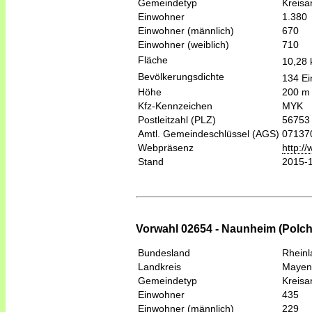
Gemeindetyp
Kreis
Einwohner
1.380
Einwohner (männlich)
670
Einwohner (weiblich)
710
Fläche
10,28
Bevölkerungsdichte
134 Ei
Höhe
200 m
Kfz-Kennzeichen
MYK
Postleitzahl (PLZ)
56753
Amtl. Gemeindeschlüssel (AGS)
07137
Webpräsenz
http:/
Stand
2015-
Vorwahl 02654 - Naunheim (Polch
Bundesland
Rheinl
Landkreis
Mayen
Gemeindetyp
Kreis
Einwohner
435
Einwohner (männlich)
229