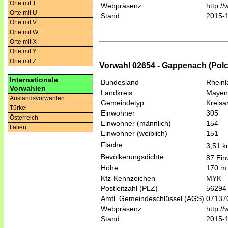
Orte mit T
Webpräsenz
http:/
Orte mit U
Stand
2015-
Orte mit V
Orte mit W
Orte mit X
Orte mit Y
Orte mit Z
Vorwahl 02654 - Gappenach (Polc
Internationale
Bundesland
Rheinl
Vorwahlen
Landkreis
Mayen
Auslandsvorwahlen
Gemeindetyp
Kreis
Türkei
Einwohner
305
Österreich
Einwohner (männlich)
154
Italien
Einwohner (weiblich)
151
Fläche
3,51 
Bevölkerungsdichte
87 Ein
Höhe
170 m
Kfz-Kennzeichen
MYK
Postleitzahl (PLZ)
56294
Amtl. Gemeindeschlüssel (AGS)
07137
Webpräsenz
http:/
Stand
2015-