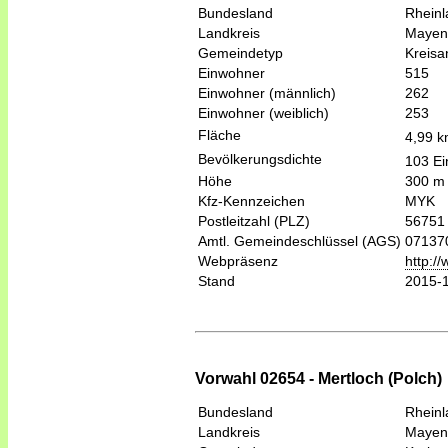
Bundesland
Rheinl
Landkreis
Mayen
Gemeindetyp
Kreis
Einwohner
515
Einwohner (männlich)
262
Einwohner (weiblich)
253
Fläche
4,99 
Bevölkerungsdichte
103 Ei
Höhe
300 m
Kfz-Kennzeichen
MYK
Postleitzahl (PLZ)
56751
Amtl. Gemeindeschlüssel (AGS)
07137
Webpräsenz
http:/
Stand
2015-
Vorwahl 02654 - Mertloch (Polch)
Bundesland
Rheinl
Landkreis
Mayen