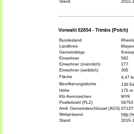
Stand
2015-
Vorwahl 02654 - Trimbs (Polch)
Bundesland
Rheinl
Landkreis
Mayen
Gemeindetyp
Kreis
Einwohner
582
Einwohner (männlich)
277
Einwohner (weiblich)
305
Fläche
4,47 
Bevölkerungsdichte
130 Ei
Höhe
175 m
Kfz-Kennzeichen
MYK
Postleitzahl (PLZ)
56753
Amtl. Gemeindeschlüssel (AGS)
07137
Webpräsenz
http:/
Stand
2015-