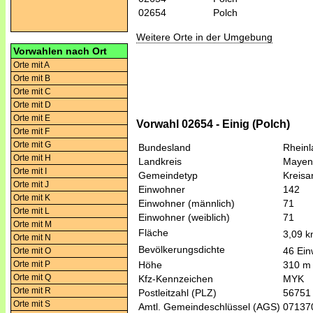
02654
Polch
Weitere Orte in der Umgebung
Vorwahlen nach Ort
Orte mit A
Orte mit B
Orte mit C
Orte mit D
Orte mit E
Vorwahl 02654 - Einig (Polch)
Orte mit F
Orte mit G
Bundesland
Rheinl
Orte mit H
Landkreis
Mayen
Orte mit I
Gemeindetyp
Kreis
Orte mit J
Einwohner
142
Orte mit K
Einwohner (männlich)
71
Orte mit L
Einwohner (weiblich)
71
Orte mit M
Fläche
3,09 
Orte mit N
Bevölkerungsdichte
46 Ein
Orte mit O
Orte mit P
Höhe
310 m
Orte mit Q
Kfz-Kennzeichen
MYK
Orte mit R
Postleitzahl (PLZ)
56751
Orte mit S
Amtl. Gemeindeschlüssel (AGS)
07137