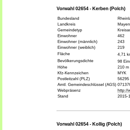
Vorwahl 02654 - Kerben (Polch)
Bundesland
Rheinl
Landkreis
Mayen
Gemeindetyp
Kreis
Einwohner
462
Einwohner (männlich)
243
Einwohner (weiblich)
219
Fläche
4,71 
Bevölkerungsdichte
98 Ein
Höhe
210 m
Kfz-Kennzeichen
MYK
Postleitzahl (PLZ)
56295
Amtl. Gemeindeschlüssel (AGS)
07137
Webpräsenz
http:/
Stand
2015-
Vorwahl 02654 - Kollig (Polch)