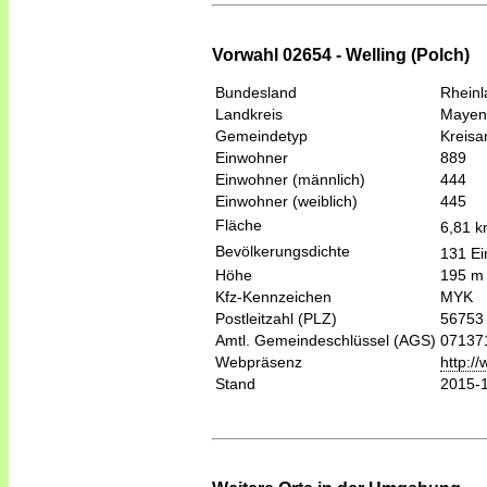
Vorwahl 02654 - Welling (Polch)
Bundesland
Rheinl
Landkreis
Mayen
Gemeindetyp
Kreis
Einwohner
889
Einwohner (männlich)
444
Einwohner (weiblich)
445
Fläche
6,81 
Bevölkerungsdichte
131 Ei
Höhe
195 m
Kfz-Kennzeichen
MYK
Postleitzahl (PLZ)
56753
Amtl. Gemeindeschlüssel (AGS)
07137
Webpräsenz
http:/
Stand
2015-