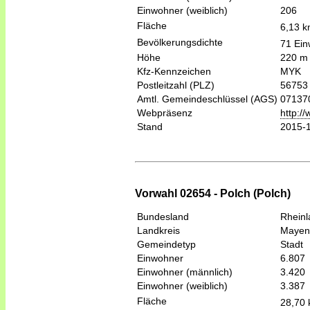
Einwohner (weiblich)
206
Fläche
6,13 
Bevölkerungsdichte
71 Ein
Höhe
220 m
Kfz-Kennzeichen
MYK
Postleitzahl (PLZ)
56753
Amtl. Gemeindeschlüssel (AGS)
07137
Webpräsenz
http:/
Stand
2015-
Vorwahl 02654 - Polch (Polch)
Bundesland
Rheinl
Landkreis
Mayen
Gemeindetyp
Stadt
Einwohner
6.807
Einwohner (männlich)
3.420
Einwohner (weiblich)
3.387
Fläche
28,70