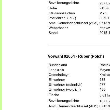
Bevölkerungsdichte
237 Ei
Höhe
219 m
Kfz-Kennzeichen
MYK
Postleitzahl (PLZ)
56751
Amtl. Gemeindeschlüssel (AGS)
07137
Webpräsenz
http:/
Stand
2015-
Vorwahl 02654 - Rüber (Polch)
Bundesland
Rheinl
Landkreis
Mayen
Gemeindetyp
Kreis
Einwohner
935
Einwohner (männlich)
477
Einwohner (weiblich)
458
Fläche
5,61 
Bevölkerungsdichte
167 Ei
Amtl. Gemeindeschlüssel (AGS)
07137