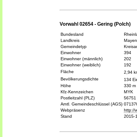
Vorwahl 02654 - Gering (Polch)
Bundesland
Rheinl
Landkreis
Mayen
Gemeindetyp
Kreis
Einwohner
394
Einwohner (männlich)
202
Einwohner (weiblich)
192
Fläche
2,94 
Bevölkerungsdichte
134 Ei
Höhe
330 m
Kfz-Kennzeichen
MYK
Postleitzahl (PLZ)
56751
Amtl. Gemeindeschlüssel (AGS)
07137
Webpräsenz
http:/
Stand
2015-