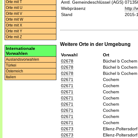
Orte mit T
Amtl. Gemeindeschlüssel (AGS)
07135
Orte mit U
Webpräsenz
http:/
Orte mit V
Stand
2015-
Orte mit W
Orte mit X
Orte mit Y
Orte mit Z
Weitere Orte in der Umgebung
Internationale
Vorwahlen
Vorwahl
Ort
Auslandsvorwahlen
02678
Büchel b Cochem
Türkei
02678
Büchel b Cochem
Österreich
02678
Büchel b Cochem
Italien
02671
Cochem
02671
Cochem
02671
Cochem
02671
Cochem
02671
Cochem
02671
Cochem
02671
Cochem
02671
Cochem
02673
Ellenz-Poltersdorf
02673
Ellenz-Poltersdorf