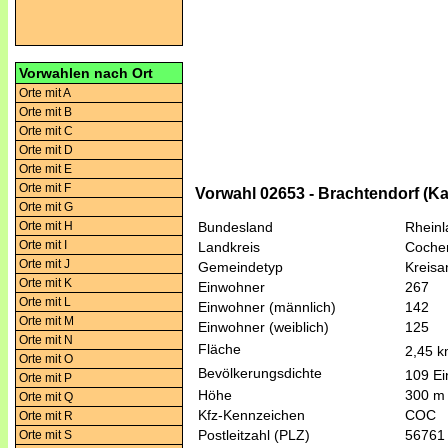
Vorwahlen nach Ort
Orte mit A
Orte mit B
Orte mit C
Orte mit D
Orte mit E
Orte mit F
Vorwahl 02653 - Brachtendorf (K
Orte mit G
Orte mit H
Bundesland
Rheinl
Orte mit I
Landkreis
Coche
Orte mit J
Gemeindetyp
Kreis
Orte mit K
Einwohner
267
Orte mit L
Einwohner (männlich)
142
Orte mit M
Einwohner (weiblich)
125
Orte mit N
Fläche
2,45 
Orte mit O
Bevölkerungsdichte
109 Ei
Orte mit P
Höhe
300 m
Orte mit Q
Kfz-Kennzeichen
COC
Orte mit R
Postleitzahl (PLZ)
56761
Orte mit S