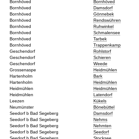
Bornhöved
Bornhöved
Bornhöved
Damsdorf
Bornhöved
Gönnebek
Bornhöved
Rendswühren
Bornhöved
Ruhwinkel
Bornhöved
Schmalensee
Bornhöved
Tarbek
Bornhöved
Trappenkamp
Geschendorf
Rohlstorf
Geschendorf
Schieren
Geschendorf
Weede
Grossenaspe
Heidmühlen
Hartenholm
Bark
Hartenholm
Heidmühlen
Heidmühlen
Heidmühlen
Heidmühlen
Latendorf
Leezen
Kükels
Neumünster
Bönebüttel
Seedorf b Bad Segeberg
Damsdorf
Seedorf b Bad Segeberg
Nehms
Seedorf b Bad Segeberg
Nehmten
Seedorf b Bad Segeberg
Seedorf
Seedorf b Bad Segeberg
Stocksee