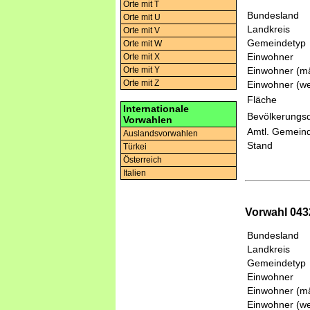
Orte mit T
Bundesland
Orte mit U
Landkreis
Orte mit V
Gemeindetyp
Orte mit W
Einwohner
Orte mit X
Einwohner (mä
Orte mit Y
Orte mit Z
Einwohner (we
Fläche
Internationale
Bevölkerungsd
Vorwahlen
Amtl. Gemeind
Auslandsvorwahlen
Stand
Türkei
Österreich
Italien
Vorwahl 0432
Bundesland
Landkreis
Gemeindetyp
Einwohner
Einwohner (mä
Einwohner (we