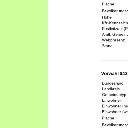
Fläche
Bevölkerungsd
Höhe
Kfz-Kennzeic
Postleitzahl (
Amtl. Gemeind
Webpräsenz
Stand
Vorwahl 0432
Bundesland
Landkreis
Gemeindetyp
Einwohner
Einwohner (mä
Einwohner (we
Fläche
Bevölkerungsd