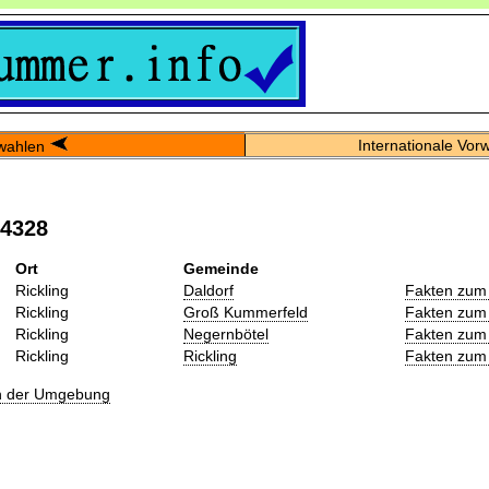
Internationale Vor
wahlen
04328
Ort
Gemeinde
Rickling
Daldorf
Fakten zum
Rickling
Groß Kummerfeld
Fakten zum
Rickling
Negernbötel
Fakten zum
Rickling
Rickling
Fakten zum
in der Umgebung