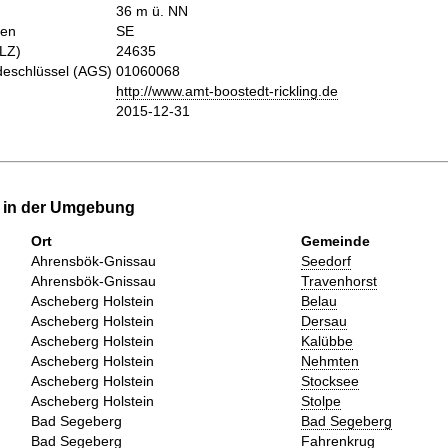
36 m ü. NN
hen
SE
PLZ)
24635
eschlüssel (AGS)
01060068
http://www.amt-boostedt-rickling.de
2015-12-31
e in der Umgebung
Ort
Gemeinde
Ahrensbök-Gnissau
Seedorf
Ahrensbök-Gnissau
Travenhorst
Ascheberg Holstein
Belau
Ascheberg Holstein
Dersau
Ascheberg Holstein
Kalübbe
Ascheberg Holstein
Nehmten
Ascheberg Holstein
Stocksee
Ascheberg Holstein
Stolpe
Bad Segeberg
Bad Segeberg
Bad Segeberg
Fahrenkrug