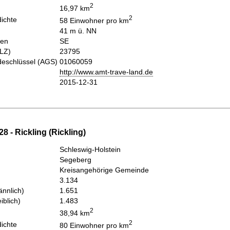
2
16,97 km
2
ichte
58 Einwohner pro km
41 m ü. NN
hen
SE
PLZ)
23795
eschlüssel (AGS)
01060059
http://www.amt-trave-land.de
2015-12-31
8 - Rickling (Rickling)
Schleswig-Holstein
Segeberg
Kreisangehörige Gemeinde
3.134
nnlich)
1.651
iblich)
1.483
2
38,94 km
2
ichte
80 Einwohner pro km