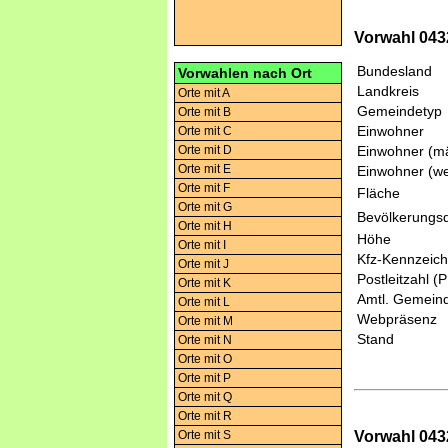
Vorwahl 0432
Bundesland
Vorwahlen nach Ort
Landkreis
Orte mit A
Gemeindetyp
Orte mit B
Einwohner
Orte mit C
Orte mit D
Einwohner (mä
Orte mit E
Einwohner (we
Orte mit F
Fläche
Orte mit G
Bevölkerungsd
Orte mit H
Höhe
Orte mit I
Kfz-Kennzeic
Orte mit J
Postleitzahl (
Orte mit K
Amtl. Gemeind
Orte mit L
Webpräsenz
Orte mit M
Stand
Orte mit N
Orte mit O
Orte mit P
Orte mit Q
Orte mit R
Vorwahl 043
Orte mit S