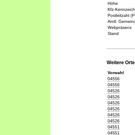
Höhe
Kfz-Kennzeic
Postleitzahl (
Amtl. Gemeind
Webpräsenz
Stand
Weitere Ort
Vorwahl
04556
04556
04526
04526
04526
04526
04526
04526
04551
04551