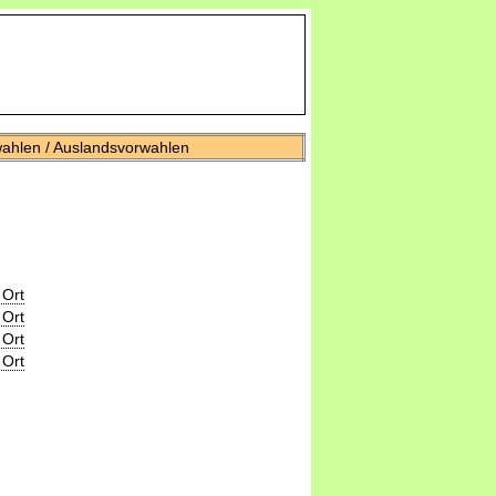
wahlen / Auslandsvorwahlen
 Ort
 Ort
 Ort
 Ort