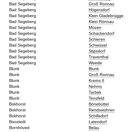
Bad Segeberg
Groß Ronnau
Bad Segeberg
Högersdorf
Bad Segeberg
Klein Gladebrügge
Bad Segeberg
Klein Rönnau
Bad Segeberg
Mözen
Bad Segeberg
Schackendorf
Bad Segeberg
Schieren
Bad Segeberg
Schwissel
Bad Segeberg
Stipsdorf
Bad Segeberg
Traventhal
Bad Segeberg
Weede
Blunk
Blunk
Blunk
Groß Ronnau
Blunk
Krems II
Blunk
Nehms
Blunk
Tarbek
Blunk
Tensfeld
Bokhorst
Bönebüttel
Bokhorst
Rendswühren
Bokhorst
Schillsdorf
Boostedt
Latendorf
Bornhöved
Belau