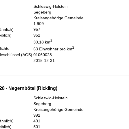
Schleswig-Holstein
Segeberg
Kreisangehörige Gemeinde
1.909
nnlich)
957
iblich)
952
2
30,18 km
2
ichte
63 Einwohner pro km
eschlüssel (AGS)
01060028
2015-12-31
8 - Negernbötel (Rickling)
Schleswig-Holstein
Segeberg
Kreisangehörige Gemeinde
992
nnlich)
491
iblich)
501