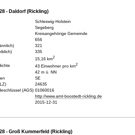
8 - Daldorf (Rickling)
Schleswig-Holstein
Segeberg
Kreisangehörige Gemeinde
656
nnlich)
321
iblich)
335
2
15,16 km
2
ichte
43 Einwohner pro km
42 m ü. NN
hen
SE
PLZ)
24635
eschlüssel (AGS)
01060016
http://www.amt-boostedt-rickling.de
2015-12-31
28 - Groß Kummerfeld (Rickling)