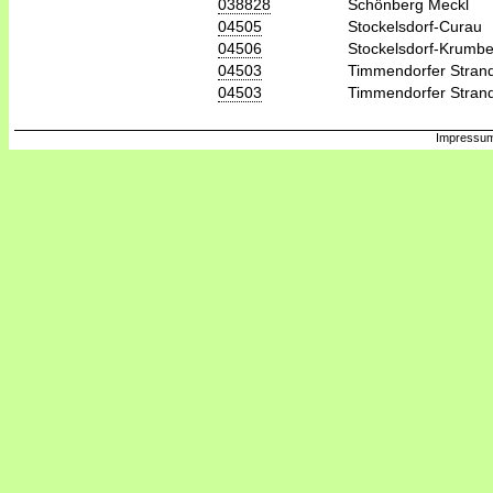
038828
Schönberg Meckl
04505
Stockelsdorf-Curau
04506
Stockelsdorf-Krumb
04503
Timmendorfer Stran
04503
Timmendorfer Stran
Impressum