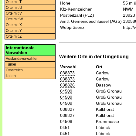
Orte mit T
Höhe
55 m 
Orte mit U
Kfz-Kennzeichen
NWM
Orte mit V
Postleitzahl (PLZ)
23923
Orte mit W
Amtl. Gemeindeschlüssel (AGS)
13058
Orte mit X
Webpräsenz
http:/
Orte mit Y
Orte mit Z
Internationale
Vorwahlen
Weitere Orte in der Umgebung
Auslandsvorwahlen
Türkei
Vorwahl
Ort
Österreich
038873
Carlow
Italien
038873
Carlow
038826
Dassow
04509
Groß Gronau
04509
Groß Gronau
04509
Groß Gronau
038827
Kalkhorst
038827
Kalkhorst
04508
Krummesse
0451
Lübeck
0451
Lübeck