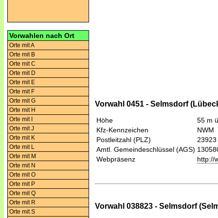
Vorwahlen nach Ort
Orte mit A
Orte mit B
Orte mit C
Orte mit D
Orte mit E
Orte mit F
Orte mit G
Vorwahl 0451 - Selmsdorf (Lübec
Orte mit H
Orte mit I
Höhe
55 m 
Orte mit J
Kfz-Kennzeichen
NWM
Orte mit K
Postleitzahl (PLZ)
23923
Orte mit L
Amtl. Gemeindeschlüssel (AGS)
13058
Orte mit M
Webpräsenz
http:/
Orte mit N
Orte mit O
Orte mit P
Orte mit Q
Orte mit R
Vorwahl 038823 - Selmsdorf (Sel
Orte mit S