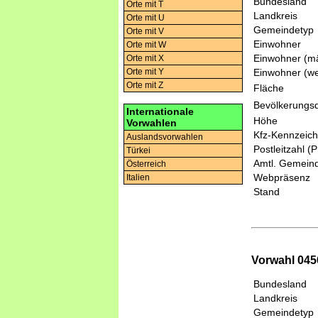
Bundesland
Orte mit T
Landkreis
Orte mit U
Gemeindetyp
Orte mit V
Einwohner
Orte mit W
Einwohner (mä
Orte mit X
Einwohner (we
Orte mit Y
Orte mit Z
Fläche
Bevölkerungsd
Internationale
Höhe
Vorwahlen
Kfz-Kennzeic
Auslandsvorwahlen
Postleitzahl (
Türkei
Amtl. Gemeind
Österreich
Webpräsenz
Italien
Stand
Vorwahl 045
Bundesland
Landkreis
Gemeindetyp