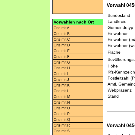
Vorwahl 045
Bundesland
Landkreis
Vorwahlen nach Ort
Gemeindetyp
Orte mit A
Einwohner
Orte mit B
Einwohner (mä
Orte mit C
Orte mit D
Einwohner (we
Orte mit E
Fläche
Orte mit F
Bevölkerungsd
Orte mit G
Höhe
Orte mit H
Kfz-Kennzeic
Orte mit I
Postleitzahl (
Orte mit J
Amtl. Gemeind
Orte mit K
Webpräsenz
Orte mit L
Stand
Orte mit M
Orte mit N
Orte mit O
Orte mit P
Orte mit Q
Vorwahl 045
Orte mit R
Orte mit S