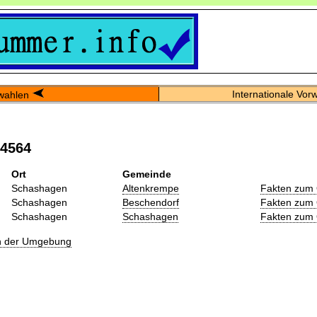
Internationale Vor
wahlen
04564
Ort
Gemeinde
Schashagen
Altenkrempe
Fakten zum 
Schashagen
Beschendorf
Fakten zum 
Schashagen
Schashagen
Fakten zum 
in der Umgebung