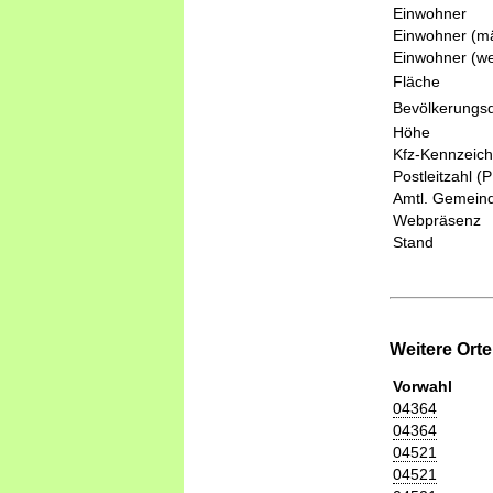
Einwohner
Einwohner (mä
Einwohner (we
Fläche
Bevölkerungsd
Höhe
Kfz-Kennzeic
Postleitzahl (
Amtl. Gemeind
Webpräsenz
Stand
Weitere Ort
Vorwahl
04364
04364
04521
04521