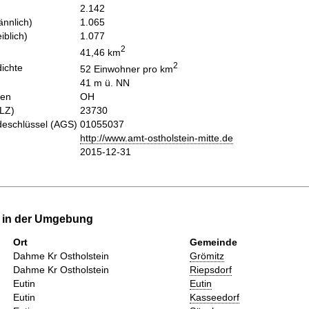
2.142
nnlich)
1.065
iblich)
1.077
2
41,46 km
2
ichte
52 Einwohner pro km
41 m ü. NN
hen
OH
PLZ)
23730
eschlüssel (AGS)
01055037
http://www.amt-ostholstein-mitte.de
2015-12-31
e in der Umgebung
Ort
Gemeinde
Dahme Kr Ostholstein
Grömitz
Dahme Kr Ostholstein
Riepsdorf
Eutin
Eutin
Eutin
Kasseedorf