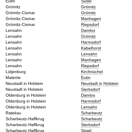
Eutin
Süsel
Grömitz
Grömitz
Grömitz-Cismar
Grömitz
Grömitz-Cismar
Manhagen
Grömitz-Cismar
Riepsdorf
Lensahn
Damlos
Lensahn
Grömitz
Lensahn
Harmsdorf
Lensahn
Kabelhorst
Lensahn
Lensahn
Lensahn
Manhagen
Lensahn
Riepsdorf
Lütjenburg
Kirchnüchel
Malente
Eutin
Neustadt in Holstein
Neustadt in Holstein
Neustadt in Holstein
Sierksdorf
Oldenburg in Holstein
Damlos
Oldenburg in Holstein
Harmsdorf
Oldenburg in Holstein
Lensahn
Ratekau
Scharbeutz
Scharbeutz-Haffkrug
Scharbeutz
Scharbeutz-Haffkrug
Sierksdorf
Scharbeutz-Haffkrug
Süsel