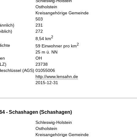
Schleswig-Holstein
Ostholstein
Kreisangehörige Gemeinde
503
nnlich)
231
iblich)
272
2
8,54 km
2
ichte
59 Einwohner pro km
25 m ü. NN
hen
OH
PLZ)
23738
eschlüssel (AGS)
01055006
http://www.lensahn.de
2015-12-31
64 - Schashagen (Schashagen)
Schleswig-Holstein
Ostholstein
Kreisangehörige Gemeinde