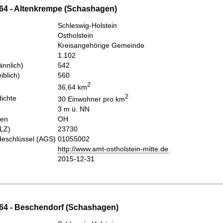
64 - Altenkrempe (Schashagen)
Schleswig-Holstein
Ostholstein
Kreisangehörige Gemeinde
1.102
nnlich)
542
iblich)
560
2
36,64 km
2
ichte
30 Einwohner pro km
3 m ü. NN
hen
OH
PLZ)
23730
eschlüssel (AGS)
01055002
http://www.amt-ostholstein-mitte.de
2015-12-31
64 - Beschendorf (Schashagen)