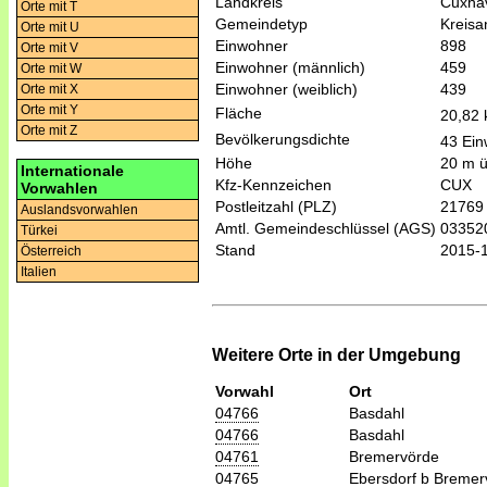
Landkreis
Cuxha
Orte mit T
Gemeindetyp
Kreis
Orte mit U
Einwohner
898
Orte mit V
Einwohner (männlich)
459
Orte mit W
Einwohner (weiblich)
439
Orte mit X
Orte mit Y
Fläche
20,82
Orte mit Z
Bevölkerungsdichte
43 Ein
Höhe
20 m 
Internationale
Kfz-Kennzeichen
CUX
Vorwahlen
Postleitzahl (PLZ)
21769
Auslandsvorwahlen
Amtl. Gemeindeschlüssel (AGS)
03352
Türkei
Stand
2015-
Österreich
Italien
Weitere Orte in der Umgebung
Vorwahl
Ort
04766
Basdahl
04766
Basdahl
04761
Bremervörde
04765
Ebersdorf b Bremer