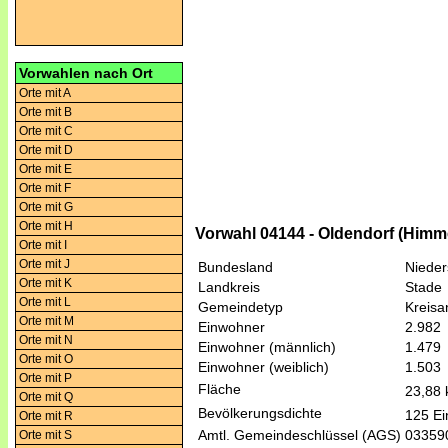
Vorwahlen nach Ort
Orte mit A
Orte mit B
Orte mit C
Orte mit D
Orte mit E
Orte mit F
Orte mit G
Orte mit H
Vorwahl 04144 - Oldendorf (Himm
Orte mit I
Orte mit J
Bundesland
Niede
Orte mit K
Landkreis
Stade
Orte mit L
Gemeindetyp
Kreis
Orte mit M
Einwohner
2.982
Orte mit N
Einwohner (männlich)
1.479
Orte mit O
Einwohner (weiblich)
1.503
Orte mit P
Fläche
23,88
Orte mit Q
Bevölkerungsdichte
125 Ei
Orte mit R
Amtl. Gemeindeschlüssel (AGS)
03359
Orte mit S