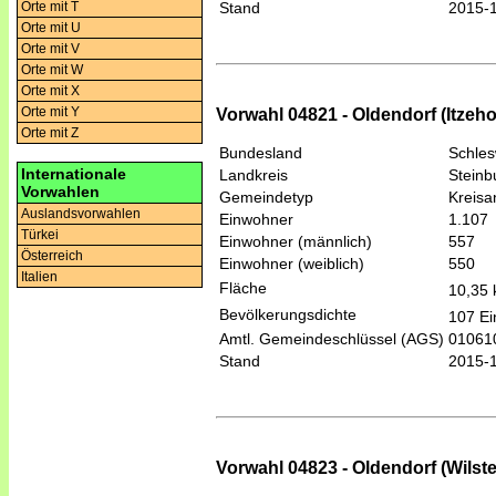
Orte mit T
Stand
2015-
Orte mit U
Orte mit V
Orte mit W
Orte mit X
Orte mit Y
Vorwahl 04821 - Oldendorf (Itzeho
Orte mit Z
Bundesland
Schles
Internationale
Landkreis
Steinb
Vorwahlen
Gemeindetyp
Kreis
Auslandsvorwahlen
Einwohner
1.107
Türkei
Einwohner (männlich)
557
Österreich
Einwohner (weiblich)
550
Italien
Fläche
10,35
Bevölkerungsdichte
107 Ei
Amtl. Gemeindeschlüssel (AGS)
01061
Stand
2015-
Vorwahl 04823 - Oldendorf (Wilste