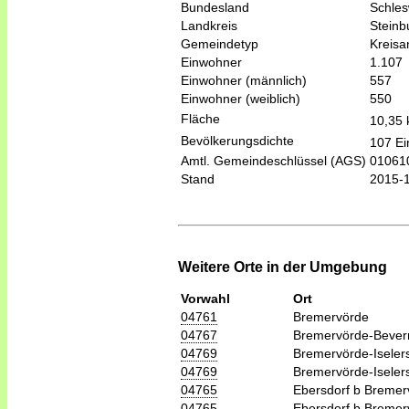
Bundesland
Schles
Landkreis
Steinb
Gemeindetyp
Kreis
Einwohner
1.107
Einwohner (männlich)
557
Einwohner (weiblich)
550
Fläche
10,35
Bevölkerungsdichte
107 Ei
Amtl. Gemeindeschlüssel (AGS)
01061
Stand
2015-
Weitere Orte in der Umgebung
Vorwahl
Ort
04761
Bremervörde
04767
Bremervörde-Bever
04769
Bremervörde-Iseler
04769
Bremervörde-Iseler
04765
Ebersdorf b Bremer
04765
Ebersdorf b Bremer