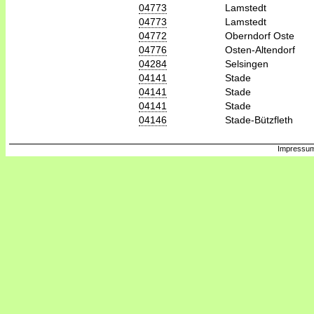
04773
Lamstedt
04773
Lamstedt
04772
Oberndorf Oste
04776
Osten-Altendorf
04284
Selsingen
04141
Stade
04141
Stade
04141
Stade
04146
Stade-Bützfleth
Impressum