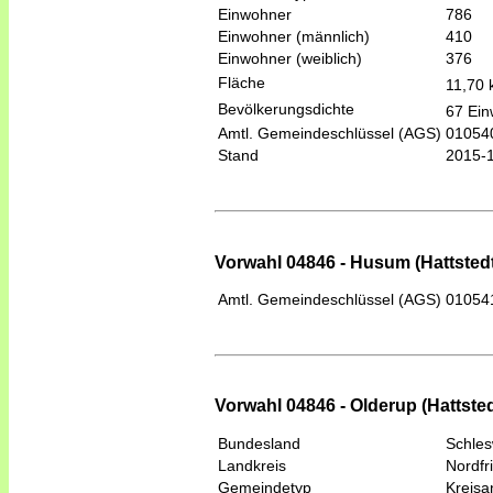
Einwohner
786
Einwohner (männlich)
410
Einwohner (weiblich)
376
Fläche
11,70
Bevölkerungsdichte
67 Ein
Amtl. Gemeindeschlüssel (AGS)
01054
Stand
2015-
Vorwahl 04846 - Husum (Hattsted
Amtl. Gemeindeschlüssel (AGS)
01054
Vorwahl 04846 - Olderup (Hattsted
Bundesland
Schles
Landkreis
Nordfr
Gemeindetyp
Kreis