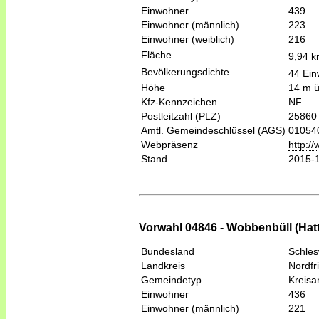
Einwohner
439
Einwohner (männlich)
223
Einwohner (weiblich)
216
Fläche
9,94 
Bevölkerungsdichte
44 Ein
Höhe
14 m 
Kfz-Kennzeichen
NF
Postleitzahl (PLZ)
25860
Amtl. Gemeindeschlüssel (AGS)
01054
Webpräsenz
http:/
Stand
2015-
Vorwahl 04846 - Wobbenbüll (Hatt
Bundesland
Schles
Landkreis
Nordfr
Gemeindetyp
Kreis
Einwohner
436
Einwohner (männlich)
221