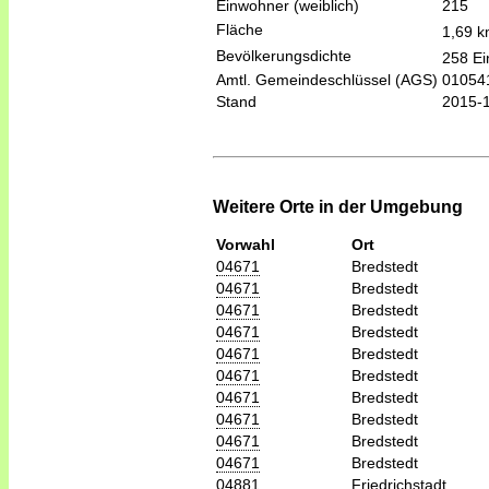
Einwohner (weiblich)
215
Fläche
1,69 
Bevölkerungsdichte
258 Ei
Amtl. Gemeindeschlüssel (AGS)
01054
Stand
2015-
Weitere Orte in der Umgebung
Vorwahl
Ort
04671
Bredstedt
04671
Bredstedt
04671
Bredstedt
04671
Bredstedt
04671
Bredstedt
04671
Bredstedt
04671
Bredstedt
04671
Bredstedt
04671
Bredstedt
04671
Bredstedt
04881
Friedrichstadt