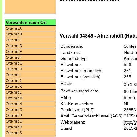
Vorwahlen nach Ort
Orte mit A
Orte mit B
Vorwahl 04846 - Ahrenshöft (Hatts
Orte mit C
Orte mit D
Bundesland
Schles
Orte mit E
Landkreis
Nordfr
Orte mit F
Gemeindetyp
Kreis
Orte mit G
Einwohner
526
Orte mit H
Einwohner (männlich)
261
Orte mit I
Einwohner (weiblich)
265
Orte mit J
Fläche
8,79 
Orte mit K
Bevölkerungsdichte
60 Ein
Orte mit L
Höhe
5 m ü.
Orte mit M
Kfz-Kennzeichen
NF
Orte mit N
Postleitzahl (PLZ)
25853
Orte mit O
Orte mit P
Amtl. Gemeindeschlüssel (AGS)
01054
Orte mit Q
Webpräsenz
http:/
Orte mit R
Stand
2015-
Orte mit S