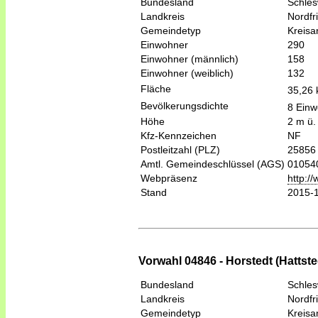
Bundesland
Schles
Landkreis
Nordfr
Gemeindetyp
Kreis
Einwohner
290
Einwohner (männlich)
158
Einwohner (weiblich)
132
Fläche
35,26
Bevölkerungsdichte
8 Einw
Höhe
2 m ü.
Kfz-Kennzeichen
NF
Postleitzahl (PLZ)
25856
Amtl. Gemeindeschlüssel (AGS)
01054
Webpräsenz
http:/
Stand
2015-
Vorwahl 04846 - Horstedt (Hattste
Bundesland
Schles
Landkreis
Nordfr
Gemeindetyp
Kreis