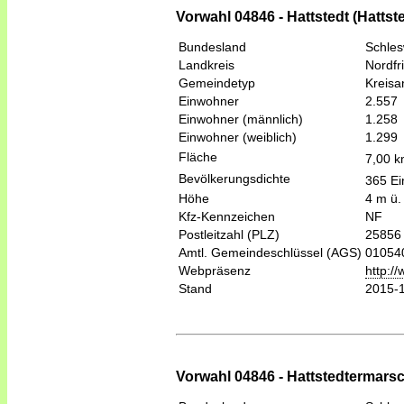
Vorwahl 04846 - Hattstedt (Hattste
Bundesland
Schles
Landkreis
Nordfr
Gemeindetyp
Kreis
Einwohner
2.557
Einwohner (männlich)
1.258
Einwohner (weiblich)
1.299
Fläche
7,00 
Bevölkerungsdichte
365 Ei
Höhe
4 m ü.
Kfz-Kennzeichen
NF
Postleitzahl (PLZ)
25856
Amtl. Gemeindeschlüssel (AGS)
01054
Webpräsenz
http:/
Stand
2015-
Vorwahl 04846 - Hattstedtermarsc