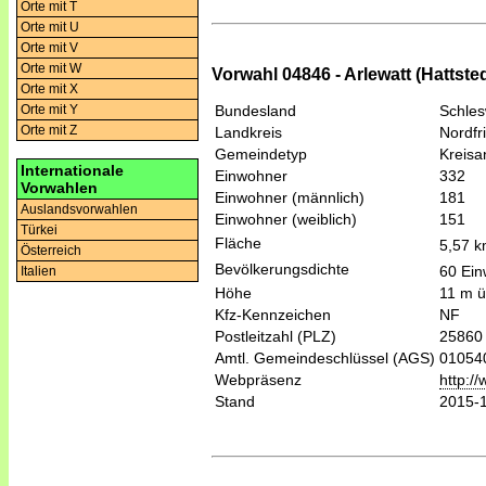
Orte mit T
Orte mit U
Orte mit V
Orte mit W
Vorwahl 04846 - Arlewatt (Hattsted
Orte mit X
Bundesland
Schles
Orte mit Y
Orte mit Z
Landkreis
Nordfr
Gemeindetyp
Kreis
Internationale
Einwohner
332
Vorwahlen
Einwohner (männlich)
181
Auslandsvorwahlen
Einwohner (weiblich)
151
Türkei
Fläche
5,57 
Österreich
Bevölkerungsdichte
60 Ein
Italien
Höhe
11 m ü
Kfz-Kennzeichen
NF
Postleitzahl (PLZ)
25860
Amtl. Gemeindeschlüssel (AGS)
01054
Webpräsenz
http:/
Stand
2015-