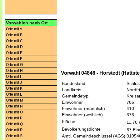
Vorwahlen nach Ort
Orte mit A
Orte mit B
Orte mit C
Orte mit D
Orte mit E
Orte mit F
Orte mit G
Orte mit H
Vorwahl 04846 - Horstedt (Hattste
Orte mit I
Orte mit J
Bundesland
Schles
Orte mit K
Landkreis
Nordfr
Orte mit L
Gemeindetyp
Kreis
Orte mit M
Einwohner
786
Orte mit N
Einwohner (männlich)
410
Orte mit O
Einwohner (weiblich)
376
Orte mit P
Fläche
11,70
Orte mit Q
Bevölkerungsdichte
67 Ein
Orte mit R
Amtl. Gemeindeschlüssel (AGS)
01054
Orte mit S