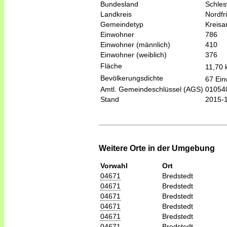
Bundesland
Schles
Landkreis
Nordfr
Gemeindetyp
Kreis
Einwohner
786
Einwohner (männlich)
410
Einwohner (weiblich)
376
Fläche
11,70
Bevölkerungsdichte
67 Ein
Amtl. Gemeindeschlüssel (AGS)
01054
Stand
2015-
Weitere Orte in der Umgebung
Vorwahl
Ort
04671
Bredstedt
04671
Bredstedt
04671
Bredstedt
04671
Bredstedt
04671
Bredstedt
04671
Bredstedt