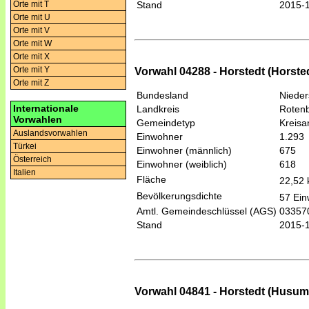
Orte mit T
Stand
2015-
Orte mit U
Orte mit V
Orte mit W
Orte mit X
Orte mit Y
Vorwahl 04288 - Horstedt (Horste
Orte mit Z
Bundesland
Niede
Internationale
Landkreis
Roten
Vorwahlen
Gemeindetyp
Kreis
Auslandsvorwahlen
Einwohner
1.293
Türkei
Einwohner (männlich)
675
Österreich
Einwohner (weiblich)
618
Italien
Fläche
22,52
Bevölkerungsdichte
57 Ein
Amtl. Gemeindeschlüssel (AGS)
03357
Stand
2015-
Vorwahl 04841 - Horstedt (Husu