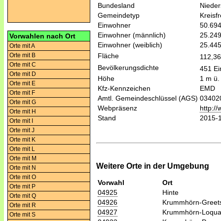
Bundesland
Niede
Gemeindetyp
Kreisfr
Einwohner
50.69
Einwohner (männlich)
25.24
Vorwahlen nach Ort
Einwohner (weiblich)
25.44
Orte mit A
Orte mit B
Fläche
112,3
Orte mit C
Bevölkerungsdichte
451 Ei
Orte mit D
Höhe
1 m ü.
Orte mit E
Kfz-Kennzeichen
EMD
Orte mit F
Amtl. Gemeindeschlüssel (AGS)
03402
Orte mit G
Webpräsenz
http:/
Orte mit H
Stand
2015-
Orte mit I
Orte mit J
Orte mit K
Orte mit L
Orte mit M
Weitere Orte in der Umgebung
Orte mit N
Orte mit O
Vorwahl
Ort
Orte mit P
04925
Hinte
Orte mit Q
04926
Krummhörn-Greets
Orte mit R
04927
Krummhörn-Loqua
Orte mit S