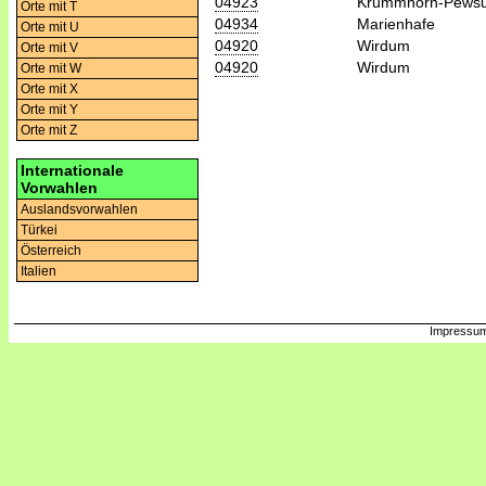
04923
Krummhörn-Pews
Orte mit T
04934
Marienhafe
Orte mit U
04920
Wirdum
Orte mit V
04920
Wirdum
Orte mit W
Orte mit X
Orte mit Y
Orte mit Z
Internationale
Vorwahlen
Auslandsvorwahlen
Türkei
Österreich
Italien
Impressum