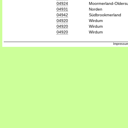
04924
Moormerland-Olders
04931
Norden
04942
Südbrookmerland
04920
Wirdum
04920
Wirdum
04920
Wirdum
Impressum