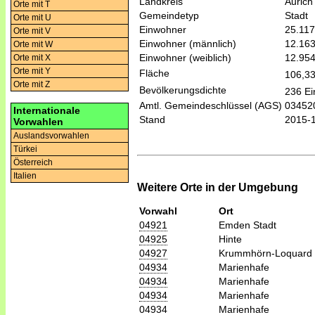
Landkreis
Aurich
Orte mit T
Gemeindetyp
Stadt
Orte mit U
Einwohner
25.117
Orte mit V
Einwohner (männlich)
12.16
Orte mit W
Einwohner (weiblich)
12.95
Orte mit X
Orte mit Y
Fläche
106,3
Orte mit Z
Bevölkerungsdichte
236 Ei
Amtl. Gemeindeschlüssel (AGS)
03452
Internationale
Stand
2015-
Vorwahlen
Auslandsvorwahlen
Türkei
Österreich
Italien
Weitere Orte in der Umgebung
Vorwahl
Ort
04921
Emden Stadt
04925
Hinte
04927
Krummhörn-Loquard
04934
Marienhafe
04934
Marienhafe
04934
Marienhafe
04934
Marienhafe