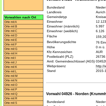
Bundesland
Niede
Landkreis
Aurich
Gemeindetyp
Kreis
Vorwahlen nach Ort
Einwohner
12.12
Orte mit A
Einwohner (männlich)
5.997
Orte mit B
Einwohner (weiblich)
6.126
Orte mit C
Orte mit D
Fläche
159,2
Orte mit E
Bevölkerungsdichte
76 Ein
Orte mit F
Höhe
0 m ü.
Orte mit G
Kfz-Kennzeichen
AUR
Orte mit H
Postleitzahl (PLZ)
26736
Orte mit I
Amtl. Gemeindeschlüssel (AGS)
03452
Orte mit J
Webpräsenz
http:/
Orte mit K
Stand
2015-
Orte mit L
Orte mit M
Orte mit N
Orte mit O
Orte mit P
Vorwahl 04926 - Norden (Krummhö
Orte mit Q
Orte mit R
Bundesland
Niede
Orte mit S