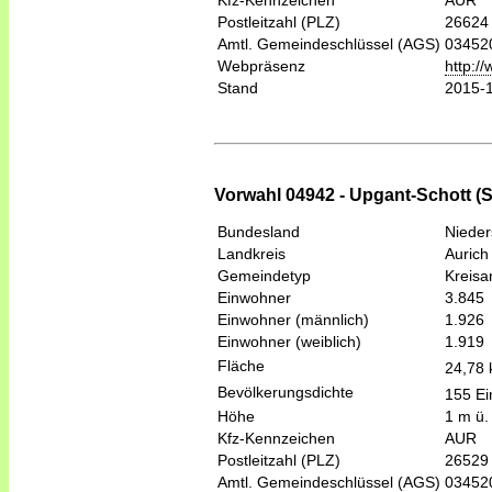
Kfz-Kennzeichen
AUR
Postleitzahl (PLZ)
26624
Amtl. Gemeindeschlüssel (AGS)
03452
Webpräsenz
http:/
Stand
2015-
Vorwahl 04942 - Upgant-Schott 
Bundesland
Niede
Landkreis
Aurich
Gemeindetyp
Kreis
Einwohner
3.845
Einwohner (männlich)
1.926
Einwohner (weiblich)
1.919
Fläche
24,78
Bevölkerungsdichte
155 Ei
Höhe
1 m ü.
Kfz-Kennzeichen
AUR
Postleitzahl (PLZ)
26529
Amtl. Gemeindeschlüssel (AGS)
03452