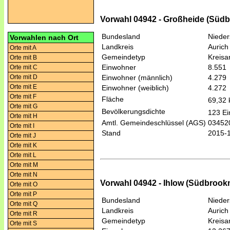
Vorwahl 04942 - Großheide (Süd
Bundesland
Niede
Vorwahlen nach Ort
Landkreis
Aurich
Orte mit A
Gemeindetyp
Kreis
Orte mit B
Einwohner
8.551
Orte mit C
Orte mit D
Einwohner (männlich)
4.279
Orte mit E
Einwohner (weiblich)
4.272
Orte mit F
Fläche
69,32
Orte mit G
Bevölkerungsdichte
123 Ei
Orte mit H
Amtl. Gemeindeschlüssel (AGS)
03452
Orte mit I
Stand
2015-
Orte mit J
Orte mit K
Orte mit L
Orte mit M
Orte mit N
Vorwahl 04942 - Ihlow (Südbrook
Orte mit O
Orte mit P
Bundesland
Niede
Orte mit Q
Landkreis
Aurich
Orte mit R
Gemeindetyp
Kreis
Orte mit S