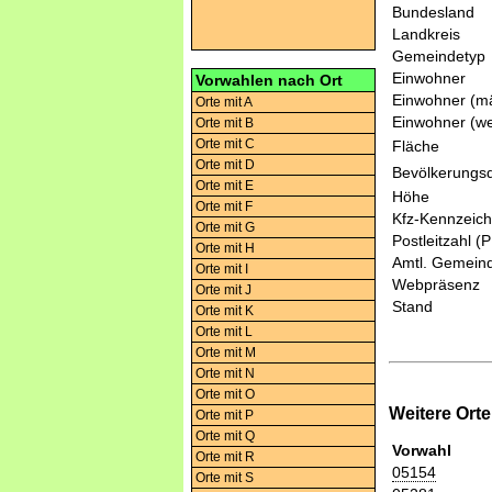
Bundesland
Landkreis
Gemeindetyp
Einwohner
Vorwahlen nach Ort
Einwohner (mä
Orte mit A
Einwohner (we
Orte mit B
Orte mit C
Fläche
Orte mit D
Bevölkerungsd
Orte mit E
Höhe
Orte mit F
Kfz-Kennzeic
Orte mit G
Postleitzahl (
Orte mit H
Amtl. Gemeind
Orte mit I
Webpräsenz
Orte mit J
Stand
Orte mit K
Orte mit L
Orte mit M
Orte mit N
Orte mit O
Weitere Ort
Orte mit P
Orte mit Q
Vorwahl
Orte mit R
05154
Orte mit S