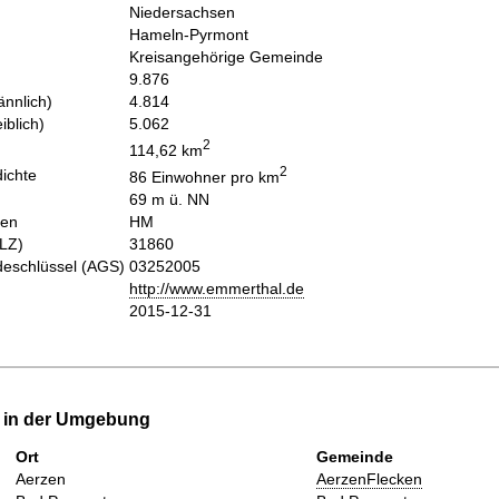
Niedersachsen
Hameln-Pyrmont
Kreisangehörige Gemeinde
9.876
nnlich)
4.814
iblich)
5.062
2
114,62 km
2
ichte
86 Einwohner pro km
69 m ü. NN
hen
HM
PLZ)
31860
eschlüssel (AGS)
03252005
http://www.emmerthal.de
2015-12-31
e in der Umgebung
Ort
Gemeinde
Aerzen
AerzenFlecken