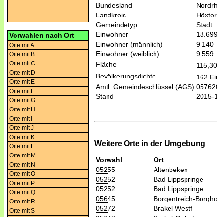
Bundesland
Nordrh
Landkreis
Höxter
Gemeindetyp
Stadt
Einwohner
18.69
Vorwahlen nach Ort
Einwohner (männlich)
9.140
Orte mit A
Einwohner (weiblich)
9.559
Orte mit B
Orte mit C
Fläche
115,3
Orte mit D
Bevölkerungsdichte
162 Ei
Orte mit E
Amtl. Gemeindeschlüssel (AGS)
05762
Orte mit F
Stand
2015-
Orte mit G
Orte mit H
Orte mit I
Orte mit J
Orte mit K
Weitere Orte in der Umgebung
Orte mit L
Orte mit M
Vorwahl
Ort
Orte mit N
05255
Altenbeken
Orte mit O
05252
Bad Lippspringe
Orte mit P
05252
Bad Lippspringe
Orte mit Q
05645
Borgentreich-Borgho
Orte mit R
05272
Brakel Westf
Orte mit S