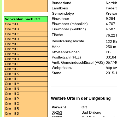
Bundesland
Nordrh
Landkreis
Pader
Gemeindetyp
Kreis
Einwohner
9.294
Vorwahlen nach Ort
Einwohner (männlich)
4.707
Orte mit A
Einwohner (weiblich)
4.587
Orte mit B
Orte mit C
Fläche
76,22
Orte mit D
Bevölkerungsdichte
122 Ei
Orte mit E
Höhe
250 m
Orte mit F
Kfz-Kennzeichen
PB
Orte mit G
Postleitzahl (PLZ)
33184
Orte mit H
Amtl. Gemeindeschlüssel (AGS)
05774
Orte mit I
Webpräsenz
http:/
Orte mit J
Stand
2015-
Orte mit K
Orte mit L
Orte mit M
Orte mit N
Orte mit O
Weitere Orte in der Umgebung
Orte mit P
Orte mit Q
Vorwahl
Ort
Orte mit R
05253
Bad Driburg
Orte mit S