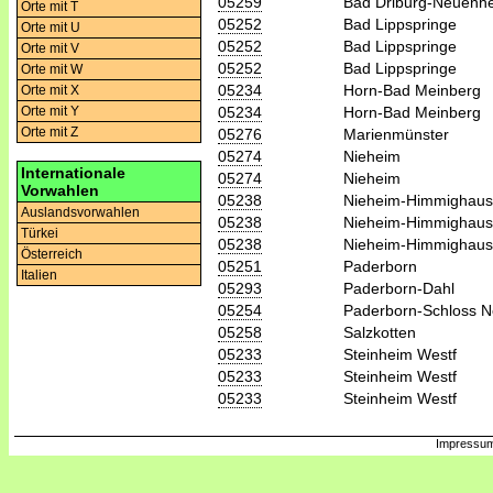
05259
Bad Driburg-Neuenh
Orte mit T
05252
Bad Lippspringe
Orte mit U
05252
Bad Lippspringe
Orte mit V
05252
Bad Lippspringe
Orte mit W
05234
Horn-Bad Meinberg
Orte mit X
05234
Horn-Bad Meinberg
Orte mit Y
Orte mit Z
05276
Marienmünster
05274
Nieheim
Internationale
05274
Nieheim
Vorwahlen
05238
Nieheim-Himmighau
Auslandsvorwahlen
05238
Nieheim-Himmighau
Türkei
05238
Nieheim-Himmighau
Österreich
05251
Paderborn
Italien
05293
Paderborn-Dahl
05254
Paderborn-Schloss 
05258
Salzkotten
05233
Steinheim Westf
05233
Steinheim Westf
05233
Steinheim Westf
Impressum