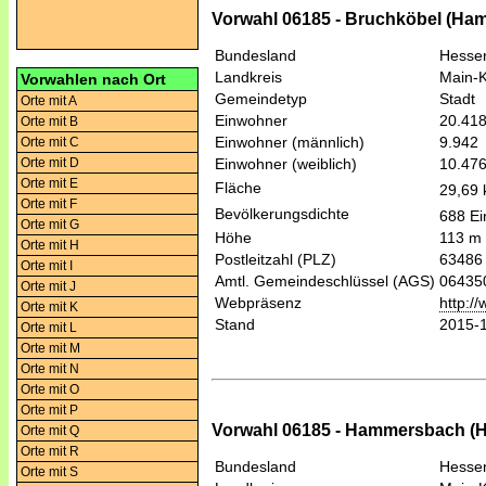
Vorwahl 06185 - Bruchköbel (H
Bundesland
Hesse
Landkreis
Main-K
Vorwahlen nach Ort
Gemeindetyp
Stadt
Orte mit A
Einwohner
20.41
Orte mit B
Einwohner (männlich)
9.942
Orte mit C
Orte mit D
Einwohner (weiblich)
10.47
Orte mit E
Fläche
29,69
Orte mit F
Bevölkerungsdichte
688 Ei
Orte mit G
Höhe
113 m
Orte mit H
Postleitzahl (PLZ)
63486
Orte mit I
Amtl. Gemeindeschlüssel (AGS)
06435
Orte mit J
Webpräsenz
http:/
Orte mit K
Stand
2015-
Orte mit L
Orte mit M
Orte mit N
Orte mit O
Orte mit P
Vorwahl 06185 - Hammersbach 
Orte mit Q
Orte mit R
Bundesland
Hesse
Orte mit S