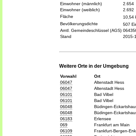
Einwohner (männlich)
2.654
Einwohner (weiblich)
2.692
Fläche
10,54
Bevölkerungsdichte
507 Ei
Amtl. Gemeindeschlüssel (AGS)
06435
Stand
2015-
Weitere Orte in der Umgebung
Vorwahl
Ort
06047
Altenstadt Hess
06047
Altenstadt Hess
06101
Bad Vilbel
06101
Bad Vilbel
06048
Büdingen-Eckartshau
06048
Büdingen-Eckartshau
06183
Erlensee
069
Frankfurt am Main
06109
Frankfurt-Bergen-En