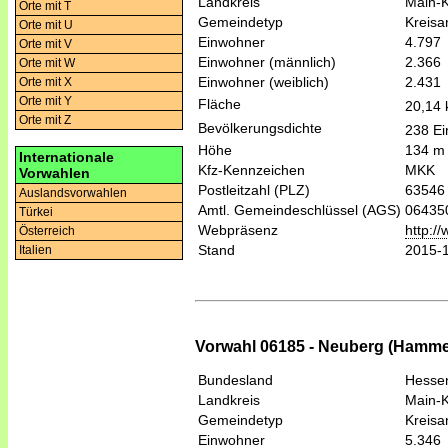
Landkreis
Main-K
Orte mit T
Gemeindetyp
Kreis
Orte mit U
Einwohner
4.797
Orte mit V
Einwohner (männlich)
2.366
Orte mit W
Einwohner (weiblich)
2.431
Orte mit X
Orte mit Y
Fläche
20,14
Orte mit Z
Bevölkerungsdichte
238 Ei
Höhe
134 m
Internationale
Kfz-Kennzeichen
MKK
Vorwahlen
Postleitzahl (PLZ)
63546
Auslandsvorwahlen
Amtl. Gemeindeschlüssel (AGS)
06435
Türkei
Webpräsenz
http:
Österreich
Stand
2015-
Italien
Vorwahl 06185 - Neuberg (Hamm
Bundesland
Hesse
Landkreis
Main-K
Gemeindetyp
Kreis
Einwohner
5.346