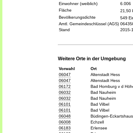
Einwohner (weiblich)
6.006
Fläche
21,50
Bevölkerungsdichte
549 Ei
Amtl. Gemeindeschlüssel (AGS)
06435
Stand
2015-
Weitere Orte in der Umgebung
Vorwahl
Ort
06047
Altenstadt Hess
06047
Altenstadt Hess
06172
Bad Homburg v d Höh
06032
Bad Nauheim
06032
Bad Nauheim
06101
Bad Vilbel
06101
Bad Vilbel
06048
Büdingen-Eckartshau
06008
Echzell
06183
Erlensee