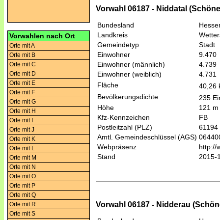
Vorwahl 06187 - Niddatal (Schön
Bundesland
Hesse
Landkreis
Wetter
Vorwahlen nach Ort
Gemeindetyp
Stadt
Orte mit A
Einwohner
9.470
Orte mit B
Einwohner (männlich)
4.739
Orte mit C
Orte mit D
Einwohner (weiblich)
4.731
Orte mit E
Fläche
40,26
Orte mit F
Bevölkerungsdichte
235 Ei
Orte mit G
Höhe
121 m
Orte mit H
Kfz-Kennzeichen
FB
Orte mit I
Postleitzahl (PLZ)
61194
Orte mit J
Amtl. Gemeindeschlüssel (AGS)
06440
Orte mit K
Webpräsenz
http:/
Orte mit L
Stand
2015-
Orte mit M
Orte mit N
Orte mit O
Orte mit P
Orte mit Q
Vorwahl 06187 - Nidderau (Schön
Orte mit R
Orte mit S