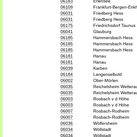
06183
Erlensee
06109
Frankfurt-Bergen-Enk
06031
Friedberg Hess
06031
Friedberg Hess
06175
Friedrichsdorf Taunus
06041
Glauburg
06185
Hammersbach Hess
06185
Hammersbach Hess
06185
Hammersbach Hess
06181
Hanau
06181
Hanau
06039
Karben
06184
Langenselbold
06002
Ober-Mörlen
06035
Reichelsheim Wettera
06035
Reichelsheim Wettera
06003
Rosbach v d Höhe
06003
Rosbach v d Höhe
06007
Rosbach-Rodheim
06007
Rosbach-Rodheim
06036
Wölfersheim
06034
Wöllstadt
06034
Wöllstadt