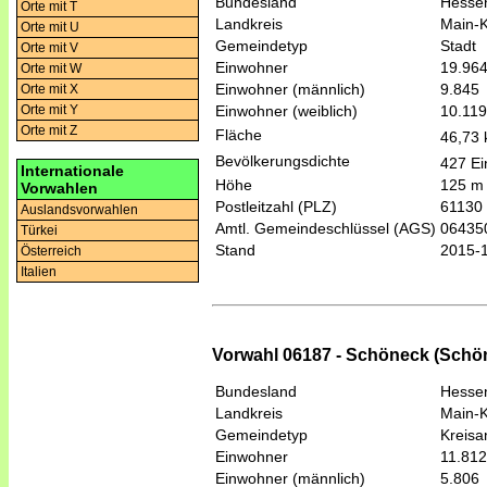
Bundesland
Hesse
Orte mit T
Landkreis
Main-K
Orte mit U
Gemeindetyp
Stadt
Orte mit V
Einwohner
19.96
Orte mit W
Einwohner (männlich)
9.845
Orte mit X
Einwohner (weiblich)
10.119
Orte mit Y
Orte mit Z
Fläche
46,73
Bevölkerungsdichte
427 Ei
Internationale
Höhe
125 m
Vorwahlen
Postleitzahl (PLZ)
61130
Auslandsvorwahlen
Amtl. Gemeindeschlüssel (AGS)
06435
Türkei
Stand
2015-
Österreich
Italien
Vorwahl 06187 - Schöneck (Schö
Bundesland
Hesse
Landkreis
Main-K
Gemeindetyp
Kreis
Einwohner
11.812
Einwohner (männlich)
5.806