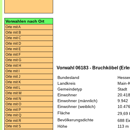
Vorwahlen nach Ort
Orte mit A
Orte mit B
Orte mit C
Orte mit D
Orte mit E
Orte mit F
Orte mit G
Orte mit H
Vorwahl 06183 - Bruchköbel (Erl
Orte mit I
Orte mit J
Bundesland
Hesse
Orte mit K
Landkreis
Main-K
Orte mit L
Gemeindetyp
Stadt
Orte mit M
Einwohner
20.41
Orte mit N
Einwohner (männlich)
9.942
Orte mit O
Einwohner (weiblich)
10.47
Orte mit P
Fläche
29,69
Orte mit Q
Bevölkerungsdichte
688 Ei
Orte mit R
Höhe
113 m
Orte mit S