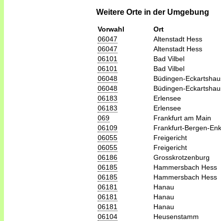
Weitere Orte in der Umgebung
Vorwahl
Ort
06047
Altenstadt Hess
06047
Altenstadt Hess
06101
Bad Vilbel
06101
Bad Vilbel
06048
Büdingen-Eckartsha
06048
Büdingen-Eckartsha
06183
Erlensee
06183
Erlensee
069
Frankfurt am Main
06109
Frankfurt-Bergen-En
06055
Freigericht
06055
Freigericht
06186
Grosskrotzenburg
06185
Hammersbach Hess
06185
Hammersbach Hess
06181
Hanau
06181
Hanau
06181
Hanau
06104
Heusenstamm