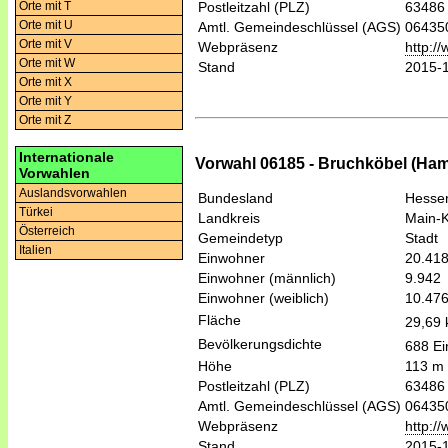
Orte mit T
Postleitzahl (PLZ)
63486
Orte mit U
Amtl. Gemeindeschlüssel (AGS)
06435
Orte mit V
Webpräsenz
http:/
Orte mit W
Stand
2015-
Orte mit X
Orte mit Y
Orte mit Z
Internationale
Vorwahl 06185 - Bruchköbel (H
Vorwahlen
Auslandsvorwahlen
Bundesland
Hesse
Türkei
Landkreis
Main-K
Österreich
Gemeindetyp
Stadt
Italien
Einwohner
20.41
Einwohner (männlich)
9.942
Einwohner (weiblich)
10.47
Fläche
29,69
Bevölkerungsdichte
688 Ei
Höhe
113 m
Postleitzahl (PLZ)
63486
Amtl. Gemeindeschlüssel (AGS)
06435
Webpräsenz
http:/
Stand
2015-