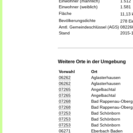
Einwohner (männlich)
1.512
Einwohner (weiblich)
1.581
Fläche
11,13
Bevölkerungsdichte
278 Ei
Amtl. Gemeindeschlüssel (AGS)
08226
Stand
2015-
Weitere Orte in der Umgebung
Vorwahl
Ort
06262
Aglasterhausen
06262
Aglasterhausen
07265
Angelbachtal
07265
Angelbachtal
07268
Bad Rappenau-Oberg
07268
Bad Rappenau-Oberg
07253
Bad Schönborn
07253
Bad Schönborn
07253
Bad Schönborn
06271
Eberbach Baden