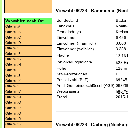
Vorwahl 06223 - Bammental (Ne
Bundesland
Baden
Vorwahlen nach Ort
Landkreis
Rhein-
Orte mit A
Gemeindetyp
Kreis
Orte mit B
Einwohner
6.426
Orte mit C
Orte mit D
Einwohner (männlich)
3.068
Orte mit E
Einwohner (weiblich)
3.358
Orte mit F
Fläche
12,16
Orte mit G
Bevölkerungsdichte
528 Ei
Orte mit H
Höhe
125 m
Orte mit I
Kfz-Kennzeichen
HD
Orte mit J
Postleitzahl (PLZ)
69245
Orte mit K
Amtl. Gemeindeschlüssel (AGS)
08226
Orte mit L
Webpräsenz
http:/
Orte mit M
Stand
2015-
Orte mit N
Orte mit O
Orte mit P
Orte mit Q
Orte mit R
Vorwahl 06223 - Gaiberg (Necka
Orte mit S