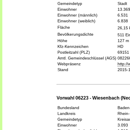
Gemeindetyp
Stadt
Einwohner
13.36
Einwohner (männlich)
6.531
Einwohner (weiblich)
6.838
Fläche
26,15
Bevölkerungsdichte
511 Ei
Höhe
127 m
Kfz-Kennzeichen
HD
Postleitzahl (PLZ)
69151
Amtl. Gemeindeschlüssel (AGS)
08226
Webpräsenz
http:/
Stand
2015-
Vorwahl 06223 - Wiesenbach (N
Bundesland
Baden
Landkreis
Rhein-
Gemeindetyp
Kreis
Einwohner
3.093