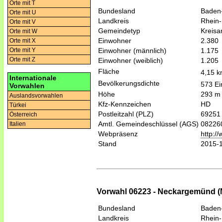
Orte mit T
Bundesland
Baden
Orte mit U
Landkreis
Rhein-
Orte mit V
Gemeindetyp
Kreis
Orte mit W
Einwohner
2.380
Orte mit X
Einwohner (männlich)
1.175
Orte mit Y
Orte mit Z
Einwohner (weiblich)
1.205
Fläche
4,15 
Internationale
Bevölkerungsdichte
573 Ei
Vorwahlen
Höhe
293 m
Auslandsvorwahlen
Kfz-Kennzeichen
HD
Türkei
Postleitzahl (PLZ)
69251
Österreich
Amtl. Gemeindeschlüssel (AGS)
08226
Italien
Webpräsenz
http:/
Stand
2015-
Vorwahl 06223 - Neckargemünd 
Bundesland
Baden
Landkreis
Rhein-