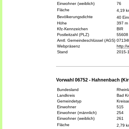
Einwohner (weiblich)
76
Fläche
4,19 
Bevölkerungsdichte
40 Ein
Höhe
397 m
Kfz-Kennzeichen
BIR
Postleitzahl (PLZ)
55608
Amtl. Gemeindeschlüssel (AGS)
07134
Webpräsenz
http:/
Stand
2015-
Vorwahl 06752 - Hahnenbach (Ki
Bundesland
Rheinl
Landkreis
Bad K
Gemeindetyp
Kreis
Einwohner
515
Einwohner (männlich)
254
Einwohner (weiblich)
261
Fläche
2,79 