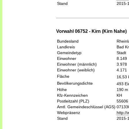
Stand
2015-
Vorwahl 06752 - Kirn (Kirn Nahe)
Bundesland
Rheinl
Landkreis
Bad K
Gemeindetyp
Stadt
Einwohner
8.149
Einwohner (männlich)
3.978
Einwohner (weiblich)
4.171
Fläche
16,53
Bevölkerungsdichte
493 Ei
Höhe
190 m
Kfz-Kennzeichen
KH
Postleitzahl (PLZ)
55606
Amtl. Gemeindeschlüssel (AGS)
07133
Webpräsenz
http:/
Stand
2015-