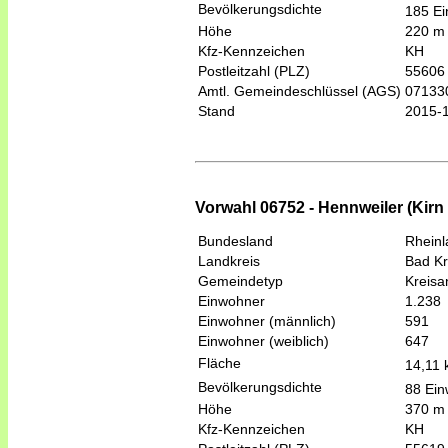
Bevölkerungsdichte
185 Ei
Höhe
220 m
Kfz-Kennzeichen
KH
Postleitzahl (PLZ)
55606
Amtl. Gemeindeschlüssel (AGS)
07133
Stand
2015-
Vorwahl 06752 - Hennweiler (Kirn
Bundesland
Rheinl
Landkreis
Bad K
Gemeindetyp
Kreis
Einwohner
1.238
Einwohner (männlich)
591
Einwohner (weiblich)
647
Fläche
14,11
Bevölkerungsdichte
88 Ein
Höhe
370 m
Kfz-Kennzeichen
KH