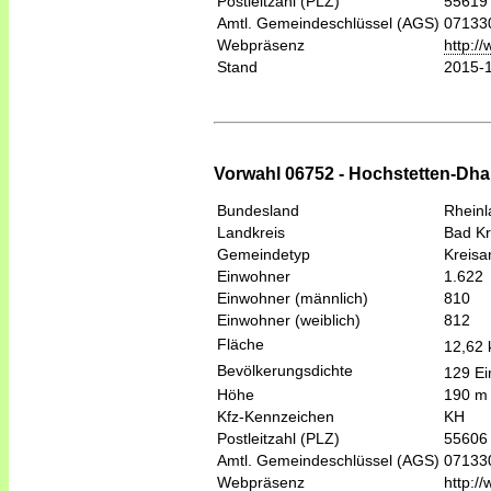
Postleitzahl (PLZ)
55619
Amtl. Gemeindeschlüssel (AGS)
07133
Webpräsenz
http:/
Stand
2015-
Vorwahl 06752 - Hochstetten-Dha
Bundesland
Rheinl
Landkreis
Bad K
Gemeindetyp
Kreis
Einwohner
1.622
Einwohner (männlich)
810
Einwohner (weiblich)
812
Fläche
12,62
Bevölkerungsdichte
129 Ei
Höhe
190 m
Kfz-Kennzeichen
KH
Postleitzahl (PLZ)
55606
Amtl. Gemeindeschlüssel (AGS)
07133
Webpräsenz
http:/