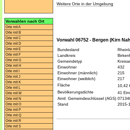
Weitere Orte in der Umgebung
Vorwahlen nach Ort
Orte mit A
Orte mit B
Orte mit C
Vorwahl 06752 - Bergen (Kirn Na
Orte mit D
Orte mit E
Bundesland
Rheinl
Orte mit F
Landkreis
Birken
Orte mit G
Gemeindetyp
Kreis
Orte mit H
Einwohner
432
Orte mit I
Einwohner (männlich)
215
Orte mit J
Einwohner (weiblich)
217
Orte mit K
Fläche
10,42
Orte mit L
Bevölkerungsdichte
41 Ein
Orte mit M
Amtl. Gemeindeschlüssel (AGS)
07134
Orte mit N
Stand
2015-
Orte mit O
Orte mit P
Orte mit Q
Orte mit R
Orte mit S