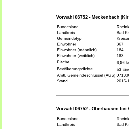
Vorwahl 06752 - Meckenbach (Kir
Bundesland
Rheinl
Landkreis
Bad K
Gemeindetyp
Kreis
Einwohner
367
Einwohner (männlich)
184
Einwohner (weiblich)
183
Fläche
6,96 
Bevölkerungsdichte
53 Ein
Amtl. Gemeindeschlüssel (AGS)
07133
Stand
2015-
Vorwahl 06752 - Oberhausen bei K
Bundesland
Rheinl
Landkreis
Bad K