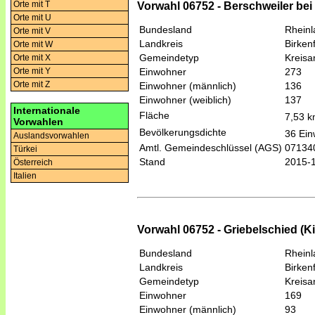
Orte mit T
Vorwahl 06752 - Berschweiler bei 
Orte mit U
Bundesland
Rheinl
Orte mit V
Landkreis
Birken
Orte mit W
Gemeindetyp
Kreis
Orte mit X
Einwohner
273
Orte mit Y
Orte mit Z
Einwohner (männlich)
136
Einwohner (weiblich)
137
Internationale
Fläche
7,53 
Vorwahlen
Bevölkerungsdichte
36 Ein
Auslandsvorwahlen
Amtl. Gemeindeschlüssel (AGS)
07134
Türkei
Stand
2015-
Österreich
Italien
Vorwahl 06752 - Griebelschied (K
Bundesland
Rheinl
Landkreis
Birken
Gemeindetyp
Kreis
Einwohner
169
Einwohner (männlich)
93