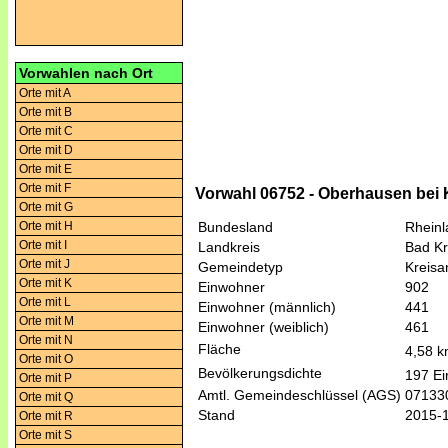
Vorwahlen nach Ort
Orte mit A
Orte mit B
Orte mit C
Orte mit D
Orte mit E
Orte mit F
Vorwahl 06752 - Oberhausen bei K
Orte mit G
Orte mit H
Bundesland
Rheinl
Orte mit I
Landkreis
Bad K
Orte mit J
Gemeindetyp
Kreis
Orte mit K
Einwohner
902
Orte mit L
Einwohner (männlich)
441
Orte mit M
Einwohner (weiblich)
461
Orte mit N
Fläche
4,58 
Orte mit O
Bevölkerungsdichte
197 Ei
Orte mit P
Amtl. Gemeindeschlüssel (AGS)
07133
Orte mit Q
Stand
2015-
Orte mit R
Orte mit S