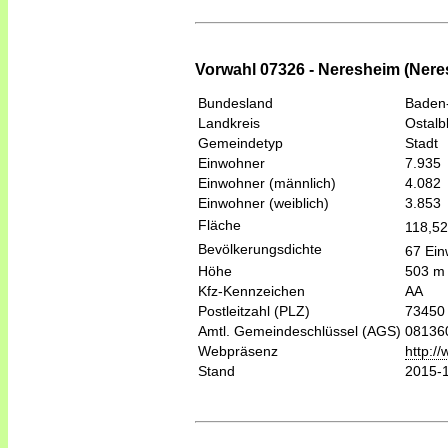
Vorwahl 07326 - Neresheim (Nere
Bundesland
Baden
Landkreis
Ostalb
Gemeindetyp
Stadt
Einwohner
7.935
Einwohner (männlich)
4.082
Einwohner (weiblich)
3.853
Fläche
118,5
Bevölkerungsdichte
67 Ein
Höhe
503 m
Kfz-Kennzeichen
AA
Postleitzahl (PLZ)
73450
Amtl. Gemeindeschlüssel (AGS)
08136
Webpräsenz
http:/
Stand
2015-