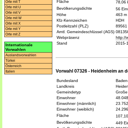
Fläche
78,06
Orte mit T
Orte mit U
Bevölkerungsdichte
56 Ein
Orte mit V
Höhe
463 m
Orte mit W
Kfz-Kennzeichen
HDH
Orte mit X
Postleitzahl (PLZ)
89561
Orte mit Y
Amtl. Gemeindeschlüssel (AGS)
08135
Orte mit Z
Webpräsenz
http:/
Stand
2015-
Internationale
Vorwahlen
Auslandsvorwahlen
Türkei
Österreich
Vorwahl 07326 - Heidenheim an d
Italien
Bundesland
Baden
Landkreis
Heide
Gemeindetyp
Große 
Einwohner
48.04
Einwohner (männlich)
23.75
Einwohner (weiblich)
24.29
Fläche
107,1
Bevölkerungsdichte
449 Ei