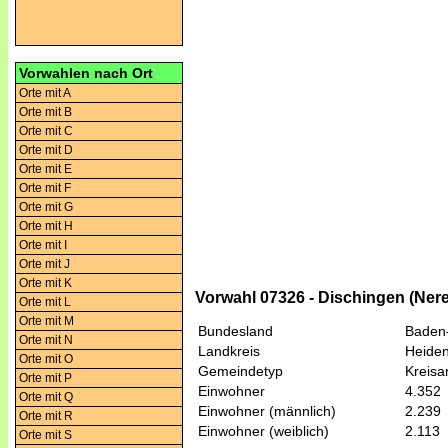
Vorwahlen nach Ort
Orte mit A
Orte mit B
Orte mit C
Orte mit D
Orte mit E
Orte mit F
Orte mit G
Orte mit H
Orte mit I
Orte mit J
Orte mit K
Vorwahl 07326 - Dischingen (Ner
Orte mit L
Orte mit M
Bundesland
Baden
Orte mit N
Landkreis
Heide
Orte mit O
Gemeindetyp
Kreis
Orte mit P
Einwohner
4.352
Orte mit Q
Einwohner (männlich)
2.239
Orte mit R
Einwohner (weiblich)
2.113
Orte mit S