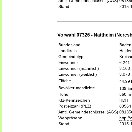
Amtl. Gemeindeschlüssel (AGS)
08135
Stand
2015-
Vorwahl 07326 - Nattheim (Neres
Bundesland
Baden
Landkreis
Heide
Gemeindetyp
Kreis
Einwohner
6.241
Einwohner (männlich)
3.163
Einwohner (weiblich)
3.078
Fläche
44,99
Bevölkerungsdichte
139 Ei
Höhe
560 m
Kfz-Kennzeichen
HDH
Postleitzahl (PLZ)
89564
Amtl. Gemeindeschlüssel (AGS)
08135
Webpräsenz
http:/
Stand
2015-