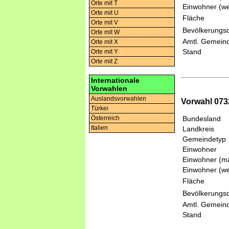
Orte mit T
Einwohner (we
Orte mit U
Fläche
Orte mit V
Bevölkerungsd
Orte mit W
Amtl. Gemeind
Orte mit X
Stand
Orte mit Y
Orte mit Z
Internationale
Vorwahlen
Auslandsvorwahlen
Vorwahl 073
Türkei
Bundesland
Österreich
Italien
Landkreis
Gemeindetyp
Einwohner
Einwohner (mä
Einwohner (we
Fläche
Bevölkerungsd
Amtl. Gemeind
Stand