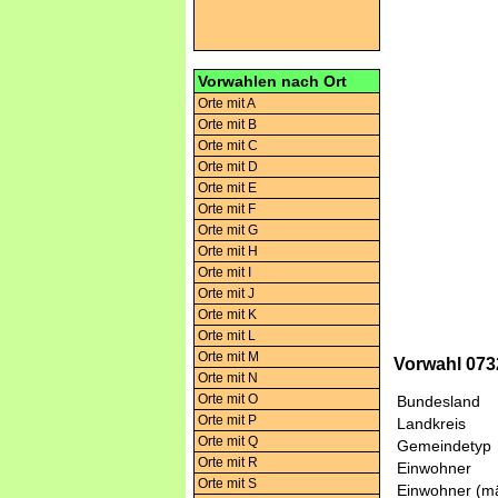
Vorwahlen nach Ort
Orte mit A
Orte mit B
Orte mit C
Orte mit D
Orte mit E
Orte mit F
Orte mit G
Orte mit H
Orte mit I
Orte mit J
Orte mit K
Orte mit L
Orte mit M
Vorwahl 073
Orte mit N
Orte mit O
Bundesland
Orte mit P
Landkreis
Orte mit Q
Gemeindetyp
Orte mit R
Einwohner
Orte mit S
Einwohner (mä