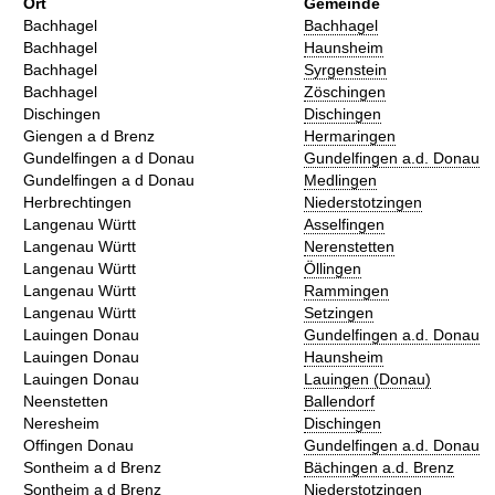
Ort
Gemeinde
Bachhagel
Bachhagel
Bachhagel
Haunsheim
Bachhagel
Syrgenstein
Bachhagel
Zöschingen
Dischingen
Dischingen
Giengen a d Brenz
Hermaringen
Gundelfingen a d Donau
Gundelfingen a.d. Donau
Gundelfingen a d Donau
Medlingen
Herbrechtingen
Niederstotzingen
Langenau Württ
Asselfingen
Langenau Württ
Nerenstetten
Langenau Württ
Öllingen
Langenau Württ
Rammingen
Langenau Württ
Setzingen
Lauingen Donau
Gundelfingen a.d. Donau
Lauingen Donau
Haunsheim
Lauingen Donau
Lauingen (Donau)
Neenstetten
Ballendorf
Neresheim
Dischingen
Offingen Donau
Gundelfingen a.d. Donau
Sontheim a d Brenz
Bächingen a.d. Brenz
Sontheim a d Brenz
Niederstotzingen