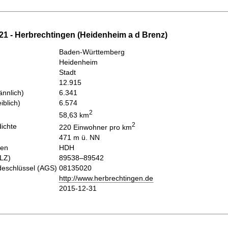
21 - Herbrechtingen (Heidenheim a d Brenz)
Baden-Württemberg
Heidenheim
Stadt
12.915
nnlich)
6.341
iblich)
6.574
2
58,63 km
2
ichte
220 Einwohner pro km
471 m ü. NN
hen
HDH
PLZ)
89538–89542
eschlüssel (AGS)
08135020
http://www.herbrechtingen.de
2015-12-31