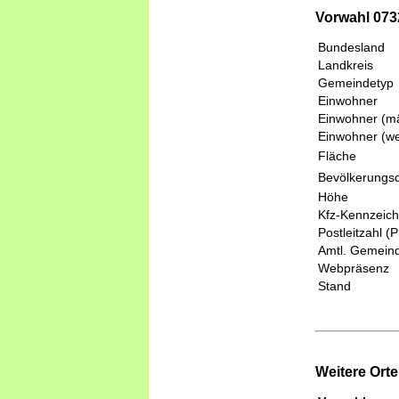
Vorwahl 073
Bundesland
Landkreis
Gemeindetyp
Einwohner
Einwohner (mä
Einwohner (we
Fläche
Bevölkerungsd
Höhe
Kfz-Kennzeic
Postleitzahl (
Amtl. Gemeind
Webpräsenz
Stand
Weitere Ort