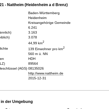
21 - Nattheim (Heidenheim a d Brenz)
Baden-Württemberg
Heidenheim
Kreisangehörige Gemeinde
6.241
nnlich)
3.163
iblich)
3.078
2
44,99 km
2
ichte
139 Einwohner pro km
560 m ü. NN
hen
HDH
PLZ)
89564
eschlüssel (AGS)
08135026
http://www.nattheim.de
2015-12-31
e in der Umgebung