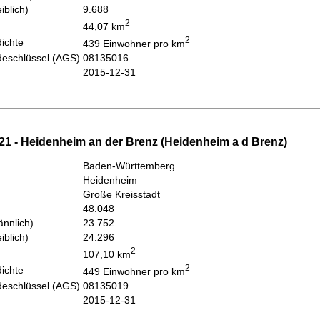
iblich)
9.688
2
44,07 km
2
ichte
439 Einwohner pro km
eschlüssel (AGS)
08135016
2015-12-31
21 - Heidenheim an der Brenz (Heidenheim a d Brenz)
Baden-Württemberg
Heidenheim
Große Kreisstadt
48.048
nnlich)
23.752
iblich)
24.296
2
107,10 km
2
ichte
449 Einwohner pro km
eschlüssel (AGS)
08135019
2015-12-31