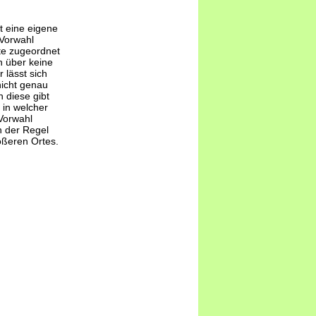
t eine eigene
-Vorwahl
te zugeordnet
 über keine
 lässt sich
nicht genau
 diese gibt
 in welcher
Vorwahl
n der Regel
ößeren Ortes.