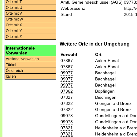
Orte mit T
Amtl. Gemeindeschlüssel (AGS)
09773
Orte mit U
Webpräsenz
http:/
Orte mit V
Stand
2015-
Orte mit W
Orte mit X
Orte mit Y
Orte mit Z
Weitere Orte in der Umgebung
Internationale
Vorwahlen
Vorwahl
Ort
Auslandsvorwahlen
07367
Aalen-Ebnat
Türkei
07367
Aalen-Ebnat
Österreich
09077
Bachhagel
Italien
09077
Bachhagel
09077
Bachhagel
07362
Bopfingen
07327
Dischingen
07322
Giengen a d Brenz
07322
Giengen a d Brenz
09073
Gundelfingen a d Do
09073
Gundelfingen a d Do
07321
Heidenheim a d Bren
07321
Heidenheim a d Bren