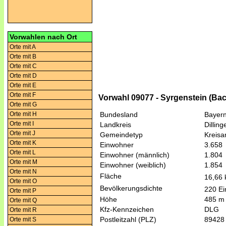
Vorwahlen nach Ort
Orte mit A
Orte mit B
Orte mit C
Orte mit D
Orte mit E
Orte mit F
Vorwahl 09077 - Syrgenstein (Ba
Orte mit G
Orte mit H
Bundesland
Bayer
Orte mit I
Landkreis
Dillin
Orte mit J
Gemeindetyp
Kreis
Orte mit K
Einwohner
3.658
Orte mit L
Einwohner (männlich)
1.804
Orte mit M
Einwohner (weiblich)
1.854
Orte mit N
Fläche
16,66
Orte mit O
Bevölkerungsdichte
220 Ei
Orte mit P
Höhe
485 m
Orte mit Q
Kfz-Kennzeichen
DLG
Orte mit R
Postleitzahl (PLZ)
89428
Orte mit S