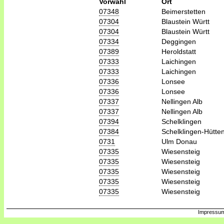
Vorwahl
Ort
07348
Beimerstetten
07304
Blaustein Württ
07304
Blaustein Württ
07334
Deggingen
07389
Heroldstatt
07333
Laichingen
07333
Laichingen
07336
Lonsee
07336
Lonsee
07337
Nellingen Alb
07337
Nellingen Alb
07394
Schelklingen
07384
Schelklingen-Hütte
0731
Ulm Donau
07335
Wiesensteig
07335
Wiesensteig
07335
Wiesensteig
07335
Wiesensteig
07335
Wiesensteig
Impressum