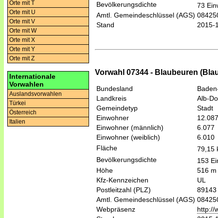
Orte mit T
Bevölkerungsdichte
73 Ein
Orte mit U
Amtl. Gemeindeschlüssel (AGS)
08425
Orte mit V
Stand
2015-
Orte mit W
Orte mit X
Orte mit Y
Orte mit Z
Vorwahl 07344 - Blaubeuren (Bla
Internationale
Vorwahlen
Bundesland
Baden
Auslandsvorwahlen
Landkreis
Alb-Do
Türkei
Gemeindetyp
Stadt
Österreich
Einwohner
12.08
Italien
Einwohner (männlich)
6.077
Einwohner (weiblich)
6.010
Fläche
79,15
Bevölkerungsdichte
153 Ei
Höhe
516 m
Kfz-Kennzeichen
UL
Postleitzahl (PLZ)
89143
Amtl. Gemeindeschlüssel (AGS)
08425
Webpräsenz
http:/