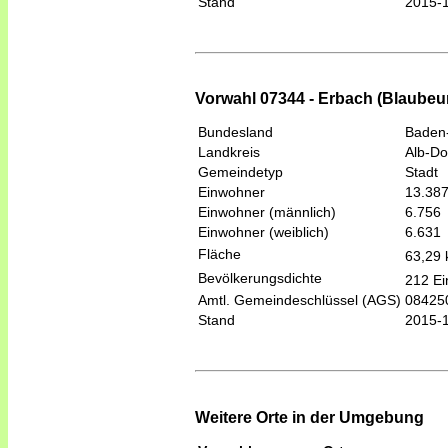
Stand
2015-
Vorwahl 07344 - Erbach (Blaubeu
Bundesland
Baden
Landkreis
Alb-Do
Gemeindetyp
Stadt
Einwohner
13.38
Einwohner (männlich)
6.756
Einwohner (weiblich)
6.631
Fläche
63,29
Bevölkerungsdichte
212 Ei
Amtl. Gemeindeschlüssel (AGS)
08425
Stand
2015-
Weitere Orte in der Umgebung