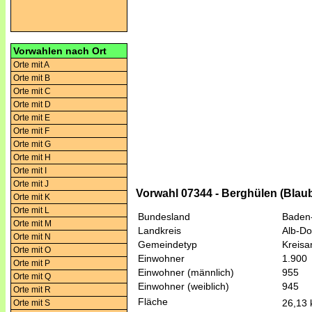
Vorwahlen nach Ort
Orte mit A
Orte mit B
Orte mit C
Orte mit D
Orte mit E
Orte mit F
Orte mit G
Orte mit H
Orte mit I
Orte mit J
Vorwahl 07344 - Berghülen (Blau
Orte mit K
Orte mit L
Bundesland
Baden
Orte mit M
Landkreis
Alb-Do
Orte mit N
Gemeindetyp
Kreis
Orte mit O
Einwohner
1.900
Orte mit P
Einwohner (männlich)
955
Orte mit Q
Einwohner (weiblich)
945
Orte mit R
Fläche
26,13
Orte mit S