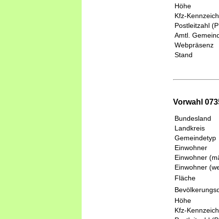
Höhe
Kfz-Kennzeic
Postleitzahl (
Amtl. Gemeind
Webpräsenz
Stand
Vorwahl 07
Bundesland
Landkreis
Gemeindetyp
Einwohner
Einwohner (mä
Einwohner (we
Fläche
Bevölkerungsd
Höhe
Kfz-Kennzeic