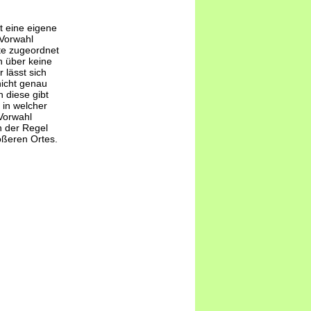
t eine eigene
-Vorwahl
te zugeordnet
 über keine
 lässt sich
nicht genau
 diese gibt
 in welcher
Vorwahl
n der Regel
ößeren Ortes.