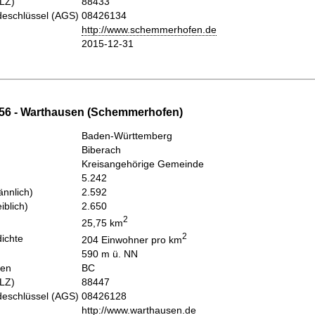
PLZ)
88433
eschlüssel (AGS)
08426134
http://www.schemmerhofen.de
2015-12-31
56 - Warthausen (Schemmerhofen)
Baden-Württemberg
Biberach
Kreisangehörige Gemeinde
5.242
nnlich)
2.592
iblich)
2.650
2
25,75 km
2
ichte
204 Einwohner pro km
590 m ü. NN
hen
BC
PLZ)
88447
eschlüssel (AGS)
08426128
http://www.warthausen.de