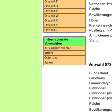
Orte mit T
Einwohner (we
Orte mit U
Fläche
Orte mit V
Bevölkerungsd
Orte mit W
Höhe
Orte mit X
Kfz-Kennzeic
Orte mit Y
Orte mit Z
Postleitzahl (
Amtl. Gemeind
Internationale
Stand
Vorwahlen
Auslandsvorwahlen
Türkei
Österreich
Italien
Vorwahl 073
Bundesland
Landkreis
Gemeindetyp
Einwohner
Einwohner (mä
Einwohner (we
Fläche
Bevölkerungsd