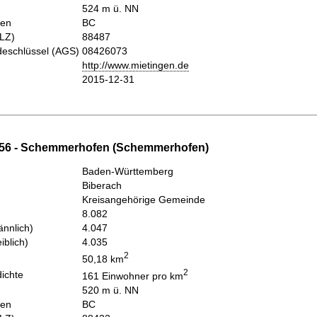
524 m ü. NN
hen
BC
PLZ)
88487
eschlüssel (AGS)
08426073
http://www.mietingen.de
2015-12-31
356 - Schemmerhofen (Schemmerhofen)
Baden-Württemberg
Biberach
Kreisangehörige Gemeinde
8.082
nnlich)
4.047
iblich)
4.035
2
50,18 km
2
ichte
161 Einwohner pro km
520 m ü. NN
hen
BC