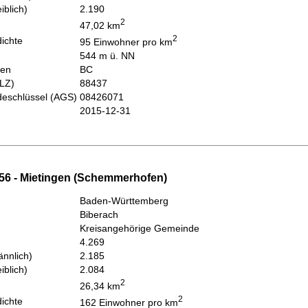
iblich)
2.190
2
47,02 km
2
ichte
95 Einwohner pro km
544 m ü. NN
hen
BC
PLZ)
88437
eschlüssel (AGS)
08426071
2015-12-31
56 - Mietingen (Schemmerhofen)
Baden-Württemberg
Biberach
Kreisangehörige Gemeinde
4.269
nnlich)
2.185
iblich)
2.084
2
26,34 km
2
ichte
162 Einwohner pro km