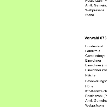
Postleitzahl (
Amtl. Gemeind
Webpräsenz
Stand
Vorwahl 073
Bundesland
Landkreis
Gemeindetyp
Einwohner
Einwohner (mä
Einwohner (we
Fläche
Bevölkerungsd
Höhe
Kfz-Kennzeic
Postleitzahl (
Amtl. Gemeind
Webpräsenz