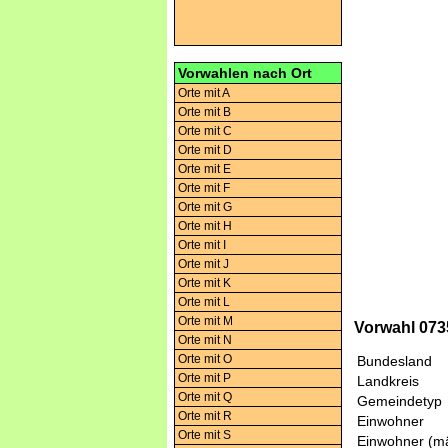
Vorwahlen nach Ort
Orte mit A
Orte mit B
Orte mit C
Orte mit D
Orte mit E
Orte mit F
Orte mit G
Orte mit H
Orte mit I
Orte mit J
Orte mit K
Orte mit L
Orte mit M
Vorwahl 073
Orte mit N
Orte mit O
Bundesland
Orte mit P
Landkreis
Orte mit Q
Gemeindetyp
Orte mit R
Einwohner
Orte mit S
Einwohner (mä