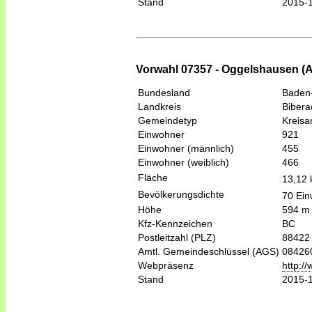
Stand
2015-
Vorwahl 07357 - Oggelshausen (A
Bundesland
Baden
Landkreis
Bibera
Gemeindetyp
Kreis
Einwohner
921
Einwohner (männlich)
455
Einwohner (weiblich)
466
Fläche
13,12
Bevölkerungsdichte
70 Ein
Höhe
594 m
Kfz-Kennzeichen
BC
Postleitzahl (PLZ)
88422
Amtl. Gemeindeschlüssel (AGS)
08426
Webpräsenz
http:/
Stand
2015-