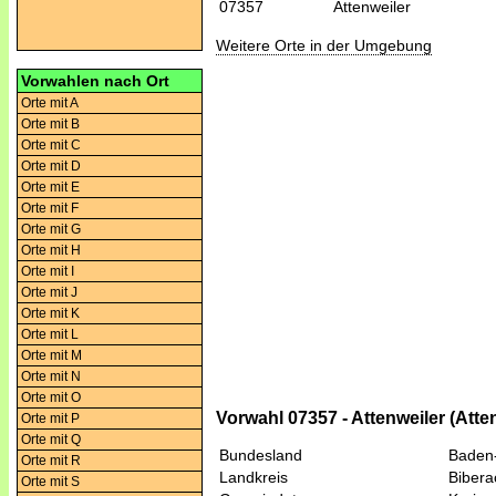
07357
Attenweiler
Weitere Orte in der Umgebung
Vorwahlen nach Ort
Orte mit A
Orte mit B
Orte mit C
Orte mit D
Orte mit E
Orte mit F
Orte mit G
Orte mit H
Orte mit I
Orte mit J
Orte mit K
Orte mit L
Orte mit M
Orte mit N
Orte mit O
Vorwahl 07357 - Attenweiler (Atte
Orte mit P
Orte mit Q
Bundesland
Baden
Orte mit R
Landkreis
Bibera
Orte mit S