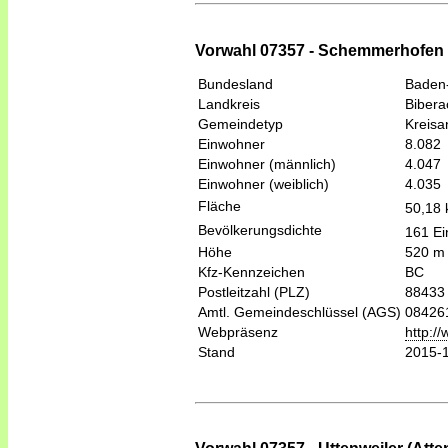
Vorwahl 07357 - Schemmerhofen (
Bundesland
Baden
Landkreis
Bibera
Gemeindetyp
Kreis
Einwohner
8.082
Einwohner (männlich)
4.047
Einwohner (weiblich)
4.035
Fläche
50,18
Bevölkerungsdichte
161 Ei
Höhe
520 m
Kfz-Kennzeichen
BC
Postleitzahl (PLZ)
88433
Amtl. Gemeindeschlüssel (AGS)
08426
Webpräsenz
http:/
Stand
2015-