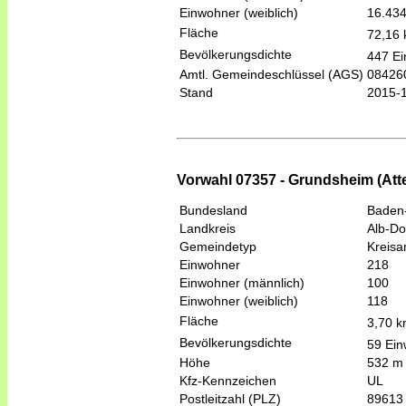
Einwohner (weiblich)
16.43
Fläche
72,16
Bevölkerungsdichte
447 Ei
Amtl. Gemeindeschlüssel (AGS)
08426
Stand
2015-
Vorwahl 07357 - Grundsheim (Atte
Bundesland
Baden
Landkreis
Alb-Do
Gemeindetyp
Kreis
Einwohner
218
Einwohner (männlich)
100
Einwohner (weiblich)
118
Fläche
3,70 
Bevölkerungsdichte
59 Ein
Höhe
532 m
Kfz-Kennzeichen
UL
Postleitzahl (PLZ)
89613