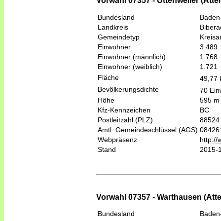
Vorwahl 07357 - Uttenweiler (Atte
Bundesland
Baden
Landkreis
Bibera
Gemeindetyp
Kreis
Einwohner
3.489
Einwohner (männlich)
1.768
Einwohner (weiblich)
1.721
Fläche
49,77
Bevölkerungsdichte
70 Ein
Höhe
595 m
Kfz-Kennzeichen
BC
Postleitzahl (PLZ)
88524
Amtl. Gemeindeschlüssel (AGS)
08426
Webpräsenz
http:/
Stand
2015-
Vorwahl 07357 - Warthausen (Atte
Bundesland
Baden