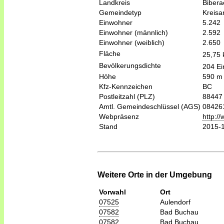
Landkreis
Bibera
Gemeindetyp
Kreis
Einwohner
5.242
Einwohner (männlich)
2.592
Einwohner (weiblich)
2.650
Fläche
25,75
Bevölkerungsdichte
204 Ei
Höhe
590 m
Kfz-Kennzeichen
BC
Postleitzahl (PLZ)
88447
Amtl. Gemeindeschlüssel (AGS)
08426
Webpräsenz
http:/
Stand
2015-
Weitere Orte in der Umgebung
Vorwahl
Ort
07525
Aulendorf
07582
Bad Buchau
07582
Bad Buchau