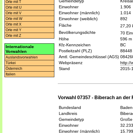
Gemeindetyp
Kreis
Orte mit T
Einwohner
1.906
Orte mit U
Einwohner (männlich)
1.014
Orte mit V
Einwohner (weiblich)
892
Orte mit W
Orte mit X
Fläche
27,20
Orte mit Y
Bevölkerungsdichte
70 Ein
Orte mit Z
Höhe
596 m
Kfz-Kennzeichen
BC
Internationale
Postleitzahl (PLZ)
88448
Vorwahlen
Amtl. Gemeindeschlüssel (AGS)
08426
Auslandsvorwahlen
Webpräsenz
http:/
Türkei
Stand
2015-
Österreich
Italien
Vorwahl 07357 - Biberach an der R
Bundesland
Baden
Landkreis
Bibera
Gemeindetyp
Große 
Einwohner
32.23
Einwohner (männlich)
15.79