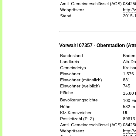
Amtl. Gemeindeschlüssel (AGS)
08425
Webpräsenz
http:/
Stand
2015-
Vorwahl 07357 - Oberstadion (Att
Bundesland
Baden
Landkreis
Alb-Do
Gemeindetyp
Kreis
Einwohner
1.576
Einwohner (männlich)
831
Einwohner (weiblich)
745
Fläche
15,80
Bevölkerungsdichte
100 Ei
Höhe
532 m
Kfz-Kennzeichen
UL
Postleitzahl (PLZ)
89613
Amtl. Gemeindeschlüssel (AGS)
08425
Webpräsenz
http:/