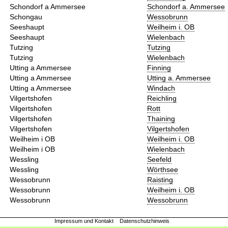
Schondorf a Ammersee
Schondorf a. Ammersee
Schongau
Wessobrunn
Seeshaupt
Weilheim i. OB
Seeshaupt
Wielenbach
Tutzing
Tutzing
Tutzing
Wielenbach
Utting a Ammersee
Finning
Utting a Ammersee
Utting a. Ammersee
Utting a Ammersee
Windach
Vilgertshofen
Reichling
Vilgertshofen
Rott
Vilgertshofen
Thaining
Vilgertshofen
Vilgertshofen
Weilheim i OB
Weilheim i. OB
Weilheim i OB
Wielenbach
Wessling
Seefeld
Wessling
Wörthsee
Wessobrunn
Raisting
Wessobrunn
Weilheim i. OB
Wessobrunn
Wessobrunn
Impressum und Kontakt
Datenschutzhinweis