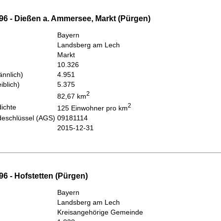
96 - Dießen a. Ammersee, Markt (Pürgen)
Bayern
Landsberg am Lech
Markt
10.326
nnlich)
4.951
iblich)
5.375
2
82,67 km
2
ichte
125 Einwohner pro km
eschlüssel (AGS)
09181114
2015-12-31
6 - Hofstetten (Pürgen)
Bayern
Landsberg am Lech
Kreisangehörige Gemeinde