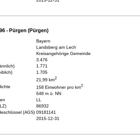
2015-12-31
96 - Pürgen (Pürgen)
Bayern
Landsberg am Lech
Kreisangehörige Gemeinde
3.476
nnlich)
1.771
iblich)
1.705
2
21,99 km
2
ichte
158 Einwohner pro km
648 m ü. NN
hen
LL
PLZ)
86932
eschlüssel (AGS)
09181141
2015-12-31