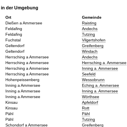
e in der Umgebung
Ort
Gemeinde
Dießen a Ammersee
Raisting
Feldafing
Andechs
Feldafing
Tutzing
Fuchstal
Vilgertshofen
Geltendorf
Greifenberg
Geltendorf
Windach
Herrsching a Ammersee
Andechs
Herrsching a Ammersee
Herrsching a. Ammersee
Herrsching a Ammersee
Inning a. Ammersee
Herrsching a Ammersee
Seefeld
Hohenpeissenberg
Wessobrunn
Inning a Ammersee
Eching a. Ammersee
Inning a Ammersee
Inning a. Ammersee
Inning a Ammersee
Wörthsee
Kinsau
Apfeldorf
Kinsau
Rott
Pähl
Pähl
Pähl
Tutzing
Schondorf a Ammersee
Greifenberg