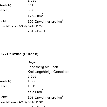
1.838
nnlich)
941
iblich)
897
2
17,02 km
2
ichte
108 Einwohner pro km
eschlüssel (AGS)
09181124
2015-12-31
96 - Penzing (Pürgen)
Bayern
Landsberg am Lech
Kreisangehörige Gemeinde
3.685
nnlich)
1.866
iblich)
1.819
2
33,81 km
2
ichte
109 Einwohner pro km
eschlüssel (AGS)
09181132