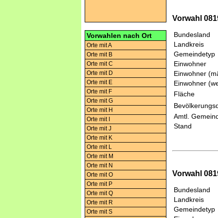
Vorwahl 081
Bundesland
Vorwahlen nach Ort
Landkreis
Orte mit A
Gemeindetyp
Orte mit B
Einwohner
Orte mit C
Orte mit D
Einwohner (mä
Orte mit E
Einwohner (we
Orte mit F
Fläche
Orte mit G
Bevölkerungsd
Orte mit H
Amtl. Gemeind
Orte mit I
Stand
Orte mit J
Orte mit K
Orte mit L
Orte mit M
Orte mit N
Vorwahl 0819
Orte mit O
Orte mit P
Bundesland
Orte mit Q
Landkreis
Orte mit R
Gemeindetyp
Orte mit S