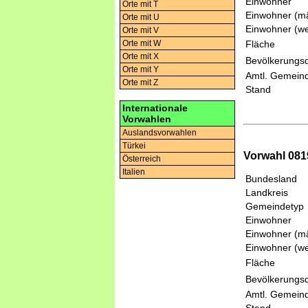
Einwohner
Orte mit T
Einwohner (mä
Orte mit U
Einwohner (we
Orte mit V
Fläche
Orte mit W
Orte mit X
Bevölkerungsd
Orte mit Y
Amtl. Gemeind
Orte mit Z
Stand
Internationale
Vorwahlen
Auslandsvorwahlen
Türkei
Vorwahl 081
Österreich
Italien
Bundesland
Landkreis
Gemeindetyp
Einwohner
Einwohner (mä
Einwohner (we
Fläche
Bevölkerungsd
Amtl. Gemeind