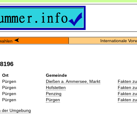
Internationale Vor
wahlen
08196
Ort
Gemeinde
Pürgen
Dießen a. Ammersee, Markt
Fakten z
Pürgen
Hofstetten
Fakten z
Pürgen
Penzing
Fakten z
Pürgen
Pürgen
Fakten z
in der Umgebung