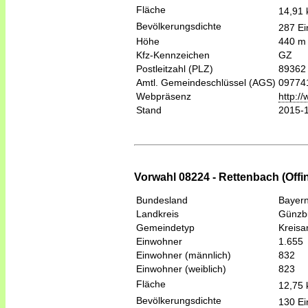
Fläche
14,91
Bevölkerungsdichte
287 Ei
Höhe
440 m
Kfz-Kennzeichen
GZ
Postleitzahl (PLZ)
89362
Amtl. Gemeindeschlüssel (AGS)
09774
Webpräsenz
http:/
Stand
2015-
Vorwahl 08224 - Rettenbach (Off
Bundesland
Bayer
Landkreis
Günzb
Gemeindetyp
Kreis
Einwohner
1.655
Einwohner (männlich)
832
Einwohner (weiblich)
823
Fläche
12,75
Bevölkerungsdichte
130 Ei