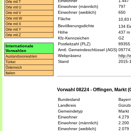
Einwohner
1.447
Orte mit T
Einwohner (männlich)
797
Orte mit U
Einwohner (weiblich)
650
Orte mit V
Fläche
Orte mit W
10,83
Orte mit X
Bevölkerungsdichte
134 Ei
Orte mit Y
Höhe
437 m
Orte mit Z
Kfz-Kennzeichen
GZ
Postleitzahl (PLZ)
89355
Internationale
Amtl. Gemeindeschlüssel (AGS)
09774
Vorwahlen
Webpräsenz
http:/
Auslandsvorwahlen
Stand
2015-
Türkei
Österreich
Italien
Vorwahl 08224 - Offingen, Markt 
Bundesland
Bayer
Landkreis
Günzb
Gemeindetyp
Markt
Einwohner
4.279
Einwohner (männlich)
2.200
Einwohner (weiblich)
2.079