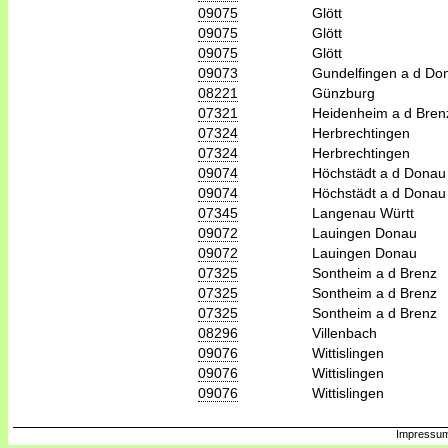
09075
Glött
09075
Glött
09075
Glött
09073
Gundelfingen a d Do
08221
Günzburg
07321
Heidenheim a d Bren
07324
Herbrechtingen
07324
Herbrechtingen
09074
Höchstädt a d Donau
09074
Höchstädt a d Donau
07345
Langenau Württ
09072
Lauingen Donau
09072
Lauingen Donau
07325
Sontheim a d Brenz
07325
Sontheim a d Brenz
07325
Sontheim a d Brenz
08296
Villenbach
09076
Wittislingen
09076
Wittislingen
09076
Wittislingen
Impressum