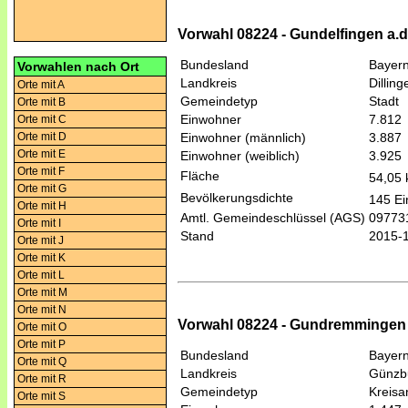
Vorwahl 08224 - Gundelfingen a.
Bundesland
Bayer
Vorwahlen nach Ort
Landkreis
Dillin
Orte mit A
Gemeindetyp
Stadt
Orte mit B
Einwohner
7.812
Orte mit C
Orte mit D
Einwohner (männlich)
3.887
Orte mit E
Einwohner (weiblich)
3.925
Orte mit F
Fläche
54,05
Orte mit G
Bevölkerungsdichte
145 Ei
Orte mit H
Amtl. Gemeindeschlüssel (AGS)
09773
Orte mit I
Stand
2015-
Orte mit J
Orte mit K
Orte mit L
Orte mit M
Orte mit N
Vorwahl 08224 - Gundremmingen 
Orte mit O
Orte mit P
Bundesland
Bayer
Orte mit Q
Landkreis
Günzb
Orte mit R
Gemeindetyp
Kreis
Orte mit S