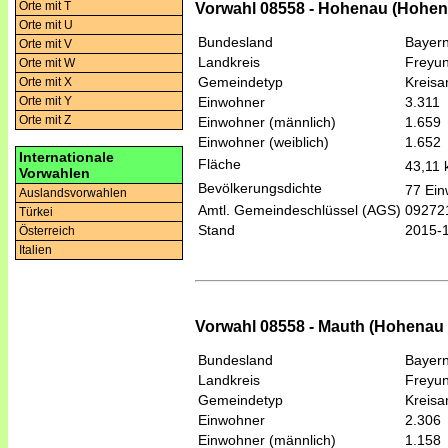
Orte mit T
Vorwahl 08558 - Hohenau (Hohen
Orte mit U
Bundesland
Bayer
Orte mit V
Landkreis
Freyu
Orte mit W
Gemeindetyp
Kreis
Orte mit X
Einwohner
3.311
Orte mit Y
Orte mit Z
Einwohner (männlich)
1.659
Einwohner (weiblich)
1.652
Internationale
Fläche
43,11
Vorwahlen
Bevölkerungsdichte
77 Ein
Auslandsvorwahlen
Amtl. Gemeindeschlüssel (AGS)
09272
Türkei
Stand
2015-
Österreich
Italien
Vorwahl 08558 - Mauth (Hohenau
Bundesland
Bayer
Landkreis
Freyu
Gemeindetyp
Kreis
Einwohner
2.306
Einwohner (männlich)
1.158