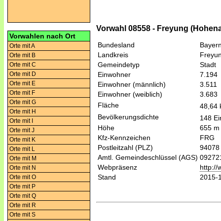
Vorwahl 08558 - Freyung (Hohen
Vorwahlen nach Ort
Bundesland
Bayer
Orte mit A
Landkreis
Freyu
Orte mit B
Gemeindetyp
Stadt
Orte mit C
Orte mit D
Einwohner
7.194
Orte mit E
Einwohner (männlich)
3.511
Orte mit F
Einwohner (weiblich)
3.683
Orte mit G
Fläche
48,64
Orte mit H
Bevölkerungsdichte
148 Ei
Orte mit I
Höhe
655 m
Orte mit J
Kfz-Kennzeichen
FRG
Orte mit K
Postleitzahl (PLZ)
94078
Orte mit L
Amtl. Gemeindeschlüssel (AGS)
09272
Orte mit M
Webpräsenz
http:/
Orte mit N
Stand
2015-
Orte mit O
Orte mit P
Orte mit Q
Orte mit R
Orte mit S