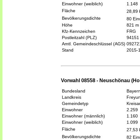
Einwohner (weiblich)
1.148
Fläche
28,89
Bevölkerungsdichte
80 Ein
Höhe
821 m
Kfz-Kennzeichen
FRG
Postleitzahl (PLZ)
94151
Amtl. Gemeindeschlüssel (AGS)
09272
Stand
2015-
Vorwahl 08558 - Neuschönau (Ho
Bundesland
Bayer
Landkreis
Freyu
Gemeindetyp
Kreis
Einwohner
2.259
Einwohner (männlich)
1.160
Einwohner (weiblich)
1.099
Fläche
27,53
Bevölkerungsdichte
82 Ein