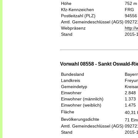
Höhe
752 m
Kfz-Kennzeichen
FRG
Postleitzahl (PLZ)
94556
Amtl. Gemeindeschlüssel (AGS)
09272
Webpräsenz
http:/
Stand
2015-
Vorwahl 08558 - Sankt Oswald-Ri
Bundesland
Bayer
Landkreis
Freyu
Gemeindetyp
Kreis
Einwohner
2.848
Einwohner (männlich)
1.373
Einwohner (weiblich)
1.475
Fläche
40,31
Bevölkerungsdichte
71 Ein
Amtl. Gemeindeschlüssel (AGS)
09272
Stand
2015-