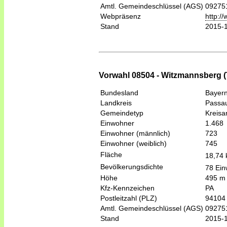
Amtl. Gemeindeschlüssel (AGS)
09275
Webpräsenz
http://
Stand
2015-
Vorwahl 08504 - Witzmannsberg (T
Bundesland
Bayer
Landkreis
Passa
Gemeindetyp
Kreis
Einwohner
1.468
Einwohner (männlich)
723
Einwohner (weiblich)
745
Fläche
18,74
Bevölkerungsdichte
78 Ein
Höhe
495 m
Kfz-Kennzeichen
PA
Postleitzahl (PLZ)
94104
Amtl. Gemeindeschlüssel (AGS)
09275
Stand
2015-