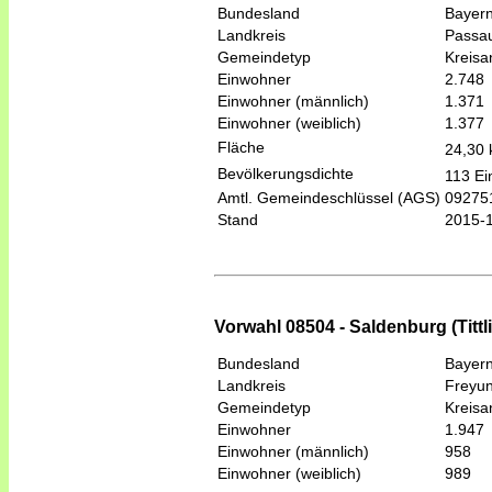
Bundesland
Bayer
Landkreis
Passa
Gemeindetyp
Kreis
Einwohner
2.748
Einwohner (männlich)
1.371
Einwohner (weiblich)
1.377
Fläche
24,30
Bevölkerungsdichte
113 Ei
Amtl. Gemeindeschlüssel (AGS)
09275
Stand
2015-
Vorwahl 08504 - Saldenburg (Tittl
Bundesland
Bayer
Landkreis
Freyu
Gemeindetyp
Kreis
Einwohner
1.947
Einwohner (männlich)
958
Einwohner (weiblich)
989