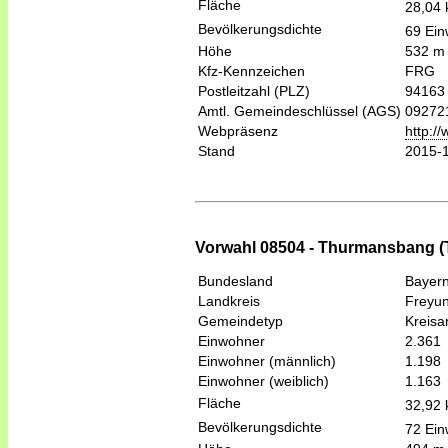
Fläche
28,04
Bevölkerungsdichte
69 Ein
Höhe
532 m
Kfz-Kennzeichen
FRG
Postleitzahl (PLZ)
94163
Amtl. Gemeindeschlüssel (AGS)
09272
Webpräsenz
http:/
Stand
2015-
Vorwahl 08504 - Thurmansbang (Ti
Bundesland
Bayer
Landkreis
Freyu
Gemeindetyp
Kreis
Einwohner
2.361
Einwohner (männlich)
1.198
Einwohner (weiblich)
1.163
Fläche
32,92
Bevölkerungsdichte
72 Ein