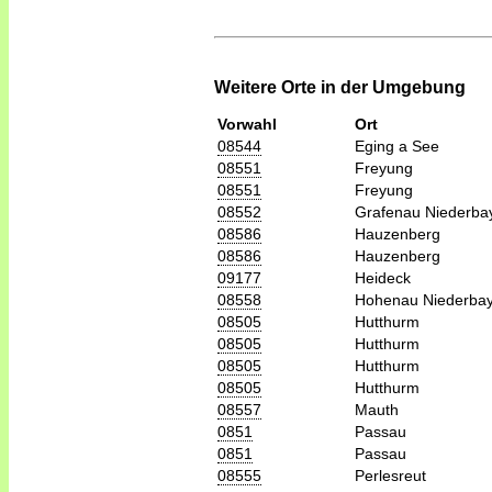
Weitere Orte in der Umgebung
Vorwahl
Ort
08544
Eging a See
08551
Freyung
08551
Freyung
08552
Grafenau Niederba
08586
Hauzenberg
08586
Hauzenberg
09177
Heideck
08558
Hohenau Niederba
08505
Hutthurm
08505
Hutthurm
08505
Hutthurm
08505
Hutthurm
08557
Mauth
0851
Passau
0851
Passau
08555
Perlesreut