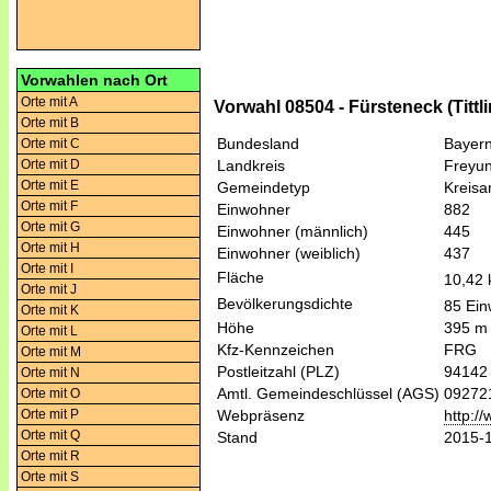
Vorwahlen nach Ort
Orte mit A
Vorwahl 08504 - Fürsteneck (Tittli
Orte mit B
Bundesland
Bayer
Orte mit C
Orte mit D
Landkreis
Freyu
Orte mit E
Gemeindetyp
Kreis
Orte mit F
Einwohner
882
Orte mit G
Einwohner (männlich)
445
Orte mit H
Einwohner (weiblich)
437
Orte mit I
Fläche
10,42
Orte mit J
Bevölkerungsdichte
85 Ein
Orte mit K
Höhe
395 m
Orte mit L
Kfz-Kennzeichen
FRG
Orte mit M
Postleitzahl (PLZ)
94142
Orte mit N
Amtl. Gemeindeschlüssel (AGS)
09272
Orte mit O
Orte mit P
Webpräsenz
http:/
Orte mit Q
Stand
2015-
Orte mit R
Orte mit S