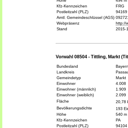
Höhe
494 m
Kfz-Kennzeichen
FRG
Postleitzahl (PLZ)
94169
Amtl. Gemeindeschlüssel (AGS)
09272
Webpräsenz
http:/
Stand
2015-
Vorwahl 08504 - Tittling, Markt (Tit
Bundesland
Bayer
Landkreis
Passa
Gemeindetyp
Markt
Einwohner
4.008
Einwohner (männlich)
1.909
Einwohner (weiblich)
2.099
Fläche
20,78
Bevölkerungsdichte
193 Ei
Höhe
540 m
Kfz-Kennzeichen
PA
Postleitzahl (PLZ)
94104