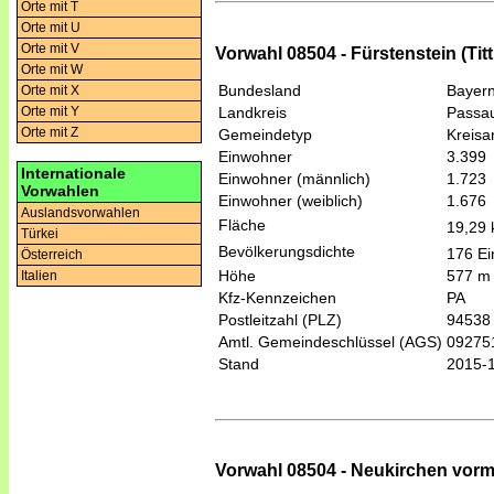
Orte mit T
Orte mit U
Orte mit V
Vorwahl 08504 - Fürstenstein (Titt
Orte mit W
Bundesland
Bayer
Orte mit X
Landkreis
Passa
Orte mit Y
Orte mit Z
Gemeindetyp
Kreis
Einwohner
3.399
Internationale
Einwohner (männlich)
1.723
Vorwahlen
Einwohner (weiblich)
1.676
Auslandsvorwahlen
Fläche
19,29
Türkei
Bevölkerungsdichte
176 Ei
Österreich
Höhe
577 m
Italien
Kfz-Kennzeichen
PA
Postleitzahl (PLZ)
94538
Amtl. Gemeindeschlüssel (AGS)
09275
Stand
2015-
Vorwahl 08504 - Neukirchen vorm 