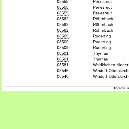
08555
Perlesreut
08555
Perlesreut
08555
Perlesreut
08582
Röhrnbach
08582
Röhrnbach
08582
Röhrnbach
08509
Ruderting
08509
Ruderting
08509
Ruderting
08501
Thyrnau
08501
Thyrnau
08581
Waldkirchen Niede
08546
Windorf-Otterskirc
08546
Windorf-Otterskirc
Impressum