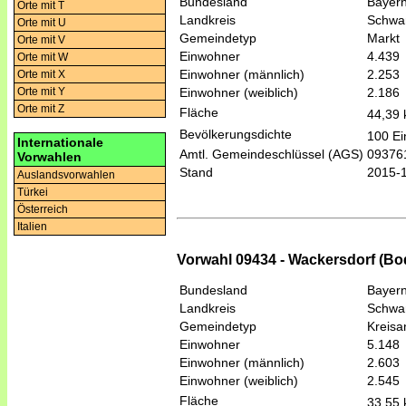
Bundesland
Bayer
Orte mit T
Landkreis
Schwa
Orte mit U
Gemeindetyp
Markt
Orte mit V
Einwohner
4.439
Orte mit W
Einwohner (männlich)
2.253
Orte mit X
Einwohner (weiblich)
2.186
Orte mit Y
Orte mit Z
Fläche
44,39
Bevölkerungsdichte
100 Ei
Internationale
Amtl. Gemeindeschlüssel (AGS)
09376
Vorwahlen
Stand
2015-
Auslandsvorwahlen
Türkei
Österreich
Italien
Vorwahl 09434 - Wackersdorf (B
Bundesland
Bayer
Landkreis
Schwa
Gemeindetyp
Kreis
Einwohner
5.148
Einwohner (männlich)
2.603
Einwohner (weiblich)
2.545
Fläche
33,55