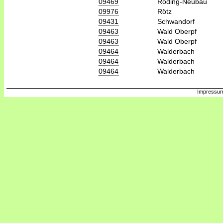
09469
Roding-Neubäu
09976
Rötz
09431
Schwandorf
09463
Wald Oberpf
09463
Wald Oberpf
09464
Walderbach
09464
Walderbach
09464
Walderbach
Impressum