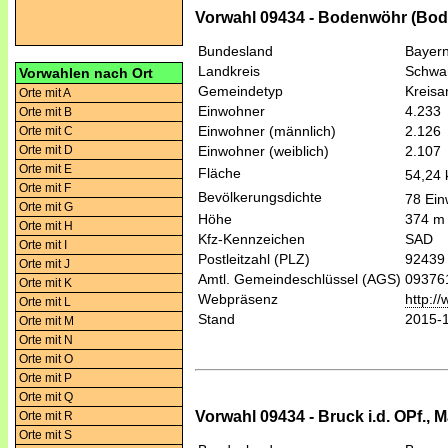
Vorwahl 09434 - Bodenwöhr (Bo
Bundesland
Bayer
Landkreis
Schwa
Vorwahlen nach Ort
Gemeindetyp
Kreis
Orte mit A
Einwohner
4.233
Orte mit B
Einwohner (männlich)
2.126
Orte mit C
Orte mit D
Einwohner (weiblich)
2.107
Orte mit E
Fläche
54,24
Orte mit F
Bevölkerungsdichte
78 Ein
Orte mit G
Höhe
374 m
Orte mit H
Kfz-Kennzeichen
SAD
Orte mit I
Postleitzahl (PLZ)
92439
Orte mit J
Amtl. Gemeindeschlüssel (AGS)
09376
Orte mit K
Webpräsenz
http:/
Orte mit L
Stand
2015-
Orte mit M
Orte mit N
Orte mit O
Orte mit P
Orte mit Q
Vorwahl 09434 - Bruck i.d. OPf.,
Orte mit R
Orte mit S