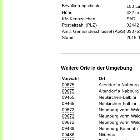
Bevölkerungsdichte
153 Ei
Höhe
422 m
Kfz-Kennzeichen
SAD
Postleitzahl (PLZ)
92442
Amtl. Gemeindeschlüssel (AGS)
09376
Stand
2015-
Weitere Orte in der Umgebung
Vorwahl
Ort
09675
Altendorf a Nabburg
09675
Altendorf a Nabburg
09465
Neukirchen-Balbini
09465
Neukirchen-Balbini
09672
Neunburg vorm Wal
09672
Neunburg vorm Wal
09672
Neunburg vorm Wal
09439
Neunburg-Kemnath
09436
Nittenau