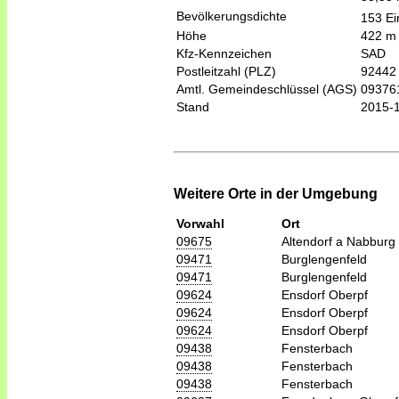
Bevölkerungsdichte
153 Ei
Höhe
422 m
Kfz-Kennzeichen
SAD
Postleitzahl (PLZ)
92442
Amtl. Gemeindeschlüssel (AGS)
09376
Stand
2015-
Weitere Orte in der Umgebung
Vorwahl
Ort
09675
Altendorf a Nabburg
09471
Burglengenfeld
09471
Burglengenfeld
09624
Ensdorf Oberpf
09624
Ensdorf Oberpf
09624
Ensdorf Oberpf
09438
Fensterbach
09438
Fensterbach
09438
Fensterbach