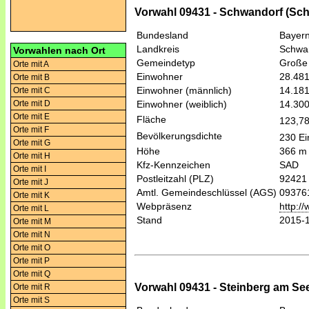
Vorwahl 09431 - Schwandorf (Sc
Bundesland
Bayer
Landkreis
Schwa
Vorwahlen nach Ort
Gemeindetyp
Große 
Orte mit A
Einwohner
28.48
Orte mit B
Einwohner (männlich)
14.18
Orte mit C
Orte mit D
Einwohner (weiblich)
14.30
Orte mit E
Fläche
123,7
Orte mit F
Bevölkerungsdichte
230 Ei
Orte mit G
Höhe
366 m
Orte mit H
Kfz-Kennzeichen
SAD
Orte mit I
Postleitzahl (PLZ)
92421
Orte mit J
Amtl. Gemeindeschlüssel (AGS)
09376
Orte mit K
Webpräsenz
http:/
Orte mit L
Stand
2015-
Orte mit M
Orte mit N
Orte mit O
Orte mit P
Orte mit Q
Vorwahl 09431 - Steinberg am Se
Orte mit R
Orte mit S