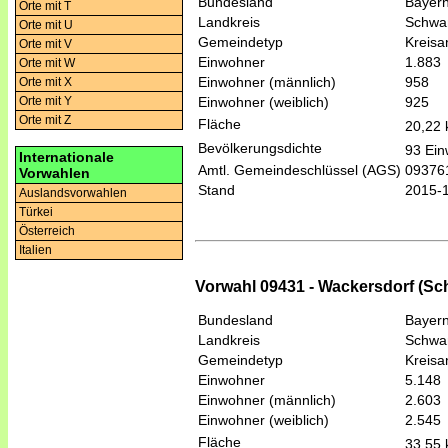
Bundesland
Bayer
Orte mit T
Landkreis
Schwa
Orte mit U
Gemeindetyp
Kreis
Orte mit V
Einwohner
1.883
Orte mit W
Einwohner (männlich)
958
Orte mit X
Einwohner (weiblich)
925
Orte mit Y
Orte mit Z
Fläche
20,22
Bevölkerungsdichte
93 Ein
Internationale
Amtl. Gemeindeschlüssel (AGS)
09376
Vorwahlen
Stand
2015-
Auslandsvorwahlen
Türkei
Österreich
Italien
Vorwahl 09431 - Wackersdorf (Sc
Bundesland
Bayer
Landkreis
Schwa
Gemeindetyp
Kreis
Einwohner
5.148
Einwohner (männlich)
2.603
Einwohner (weiblich)
2.545
Fläche
33,55