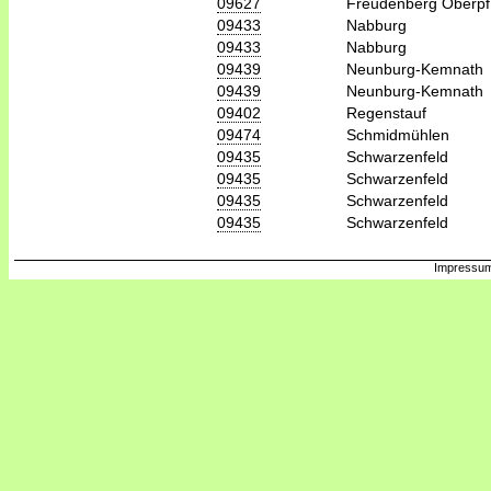
09627
Freudenberg Oberpf
09433
Nabburg
09433
Nabburg
09439
Neunburg-Kemnath
09439
Neunburg-Kemnath
09402
Regenstauf
09474
Schmidmühlen
09435
Schwarzenfeld
09435
Schwarzenfeld
09435
Schwarzenfeld
09435
Schwarzenfeld
Impressum