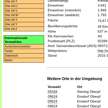
Gemeindetyp
Kreis
Orte mit T
Einwohner
3.641
Orte mit U
Einwohner (männlich)
1.848
Orte mit V
Einwohner (weiblich)
1.793
Orte mit W
Orte mit X
Fläche
74,67
Orte mit Y
Bevölkerungsdichte
49 Ein
Orte mit Z
Höhe
537 m
Kfz-Kennzeichen
AS
Internationale
Postleitzahl (PLZ)
92289
Vorwahlen
Amtl. Gemeindeschlüssel (AGS)
09371
Auslandsvorwahlen
Webpräsenz
http:/
Türkei
Stand
2015-
Österreich
Italien
Weitere Orte in der Umgebung
Vorwahl
Ort
09184
Deining Oberpf
09624
Ensdorf Oberpf
09624
Ensdorf Oberpf
09624
Ensdorf Oberpf