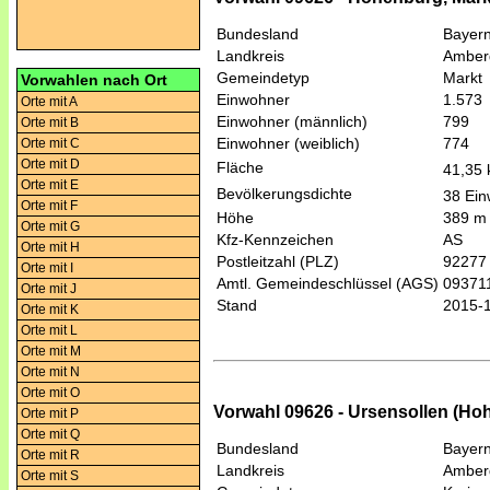
Bundesland
Bayer
Landkreis
Amber
Gemeindetyp
Markt
Vorwahlen nach Ort
Einwohner
1.573
Orte mit A
Einwohner (männlich)
799
Orte mit B
Einwohner (weiblich)
774
Orte mit C
Orte mit D
Fläche
41,35
Orte mit E
Bevölkerungsdichte
38 Ein
Orte mit F
Höhe
389 m
Orte mit G
Kfz-Kennzeichen
AS
Orte mit H
Postleitzahl (PLZ)
92277
Orte mit I
Amtl. Gemeindeschlüssel (AGS)
09371
Orte mit J
Stand
2015-
Orte mit K
Orte mit L
Orte mit M
Orte mit N
Orte mit O
Vorwahl 09626 - Ursensollen (Ho
Orte mit P
Orte mit Q
Bundesland
Bayer
Orte mit R
Landkreis
Amber
Orte mit S