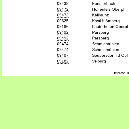
09438
Fensterbach
09472
Hohenfels Oberpf
09473
Kallmünz
09625
Kastl b Amberg
09186
Lauterhofen Oberpf
09492
Parsberg
09492
Parsberg
09474
Schmidmühlen
09474
Schmidmühlen
09497
Seubersdorf i d Opf
09182
Velburg
Impressum