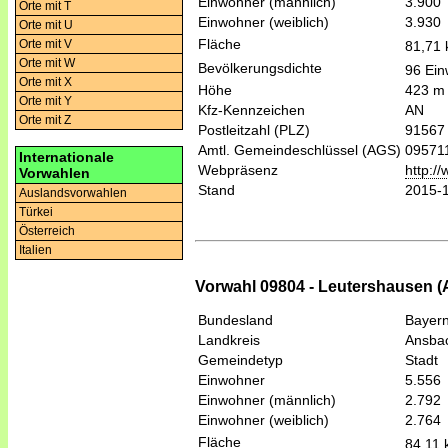
Einwohner (männlich)
3.900
Orte mit T
Einwohner (weiblich)
3.930
Orte mit U
Fläche
Orte mit V
81,71
Orte mit W
Bevölkerungsdichte
96 Ein
Orte mit X
Höhe
423 m
Orte mit Y
Kfz-Kennzeichen
AN
Orte mit Z
Postleitzahl (PLZ)
91567
Amtl. Gemeindeschlüssel (AGS)
09571
Internationale
Webpräsenz
http:/
Vorwahlen
Stand
2015-
Auslandsvorwahlen
Türkei
Österreich
Italien
Vorwahl 09804 - Leutershausen (
Bundesland
Bayer
Landkreis
Ansba
Gemeindetyp
Stadt
Einwohner
5.556
Einwohner (männlich)
2.792
Einwohner (weiblich)
2.764
Fläche
84,11