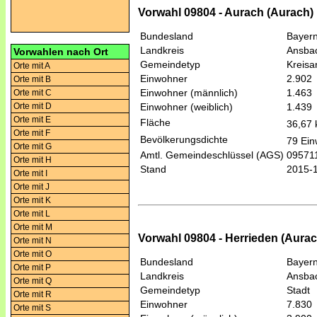
Vorwahl 09804 - Aurach (Aurach)
Bundesland
Bayer
Landkreis
Ansba
Vorwahlen nach Ort
Gemeindetyp
Kreis
Orte mit A
Einwohner
2.902
Orte mit B
Einwohner (männlich)
1.463
Orte mit C
Orte mit D
Einwohner (weiblich)
1.439
Orte mit E
Fläche
36,67
Orte mit F
Bevölkerungsdichte
79 Ein
Orte mit G
Amtl. Gemeindeschlüssel (AGS)
09571
Orte mit H
Stand
2015-
Orte mit I
Orte mit J
Orte mit K
Orte mit L
Orte mit M
Vorwahl 09804 - Herrieden (Aurac
Orte mit N
Orte mit O
Bundesland
Bayer
Orte mit P
Landkreis
Ansba
Orte mit Q
Gemeindetyp
Stadt
Orte mit R
Einwohner
7.830
Orte mit S