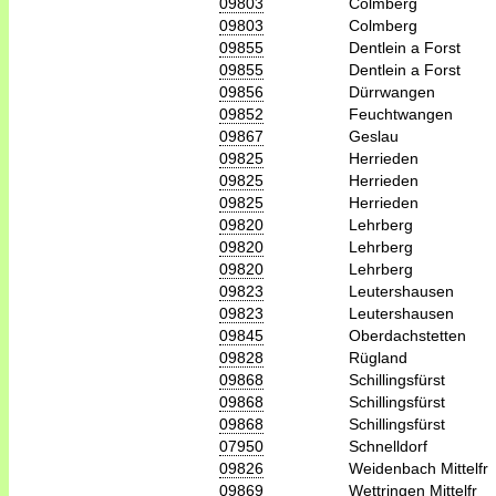
09803
Colmberg
09803
Colmberg
09855
Dentlein a Forst
09855
Dentlein a Forst
09856
Dürrwangen
09852
Feuchtwangen
09867
Geslau
09825
Herrieden
09825
Herrieden
09825
Herrieden
09820
Lehrberg
09820
Lehrberg
09820
Lehrberg
09823
Leutershausen
09823
Leutershausen
09845
Oberdachstetten
09828
Rügland
09868
Schillingsfürst
09868
Schillingsfürst
09868
Schillingsfürst
07950
Schnelldorf
09826
Weidenbach Mittelfr
09869
Wettringen Mittelfr