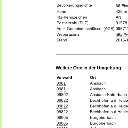
Bevölkerungsdichte
66 Ein
Höhe
426 m
Kfz-Kennzeichen
AN
Postleitzahl (PLZ)
91578
Amtl. Gemeindeschlüssel (AGS)
09571
Webpräsenz
http:/
Stand
2015-
Weitere Orte in der Umgebung
Vorwahl
Ort
0981
Ansbach
0981
Ansbach
09802
Ansbach-Katterbach
09822
Bechhofen a d Heide
09822
Bechhofen a d Heide
09822
Bechhofen a d Heide
09805
Burgoberbach
09805
Burgoberbach