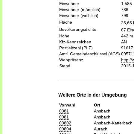
Einwohner
1.585
Einwohner (männlich)
786
Einwohner (weiblich)
799
Fläche
23,65
Bevölkerungsdichte
67 Ein
Höhe
442 m
Kfz-Kennzeichen
AN
Postleitzahl (PLZ)
91617
Amtl. Gemeindeschlüssel (AGS)
09571
Webpräsenz
http:/
Stand
2015-
Weitere Orte in der Umgebung
Vorwahl
Ort
0981
Ansbach
0981
Ansbach
09802
Ansbach-Katterbach
09804
Aurach