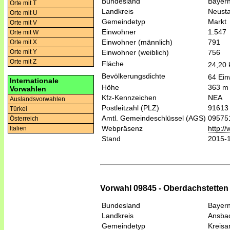
Bundesland
Bayer
Orte mit T
Landkreis
Neusta
Orte mit U
Gemeindetyp
Markt
Orte mit V
Einwohner
1.547
Orte mit W
Einwohner (männlich)
791
Orte mit X
Einwohner (weiblich)
756
Orte mit Y
Orte mit Z
Fläche
24,20
Bevölkerungsdichte
64 Ein
Internationale
Höhe
363 m
Vorwahlen
Kfz-Kennzeichen
NEA
Auslandsvorwahlen
Postleitzahl (PLZ)
91613
Türkei
Amtl. Gemeindeschlüssel (AGS)
09575
Österreich
Webpräsenz
http:/
Italien
Stand
2015-
Vorwahl 09845 - Oberdachstetten
Bundesland
Bayer
Landkreis
Ansba
Gemeindetyp
Kreis