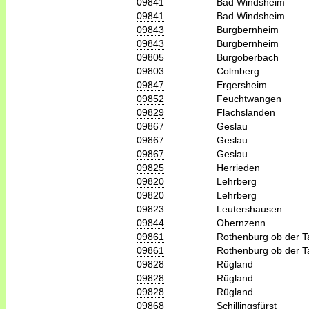
09841
Bad Windsheim
09841
Bad Windsheim
09843
Burgbernheim
09843
Burgbernheim
09805
Burgoberbach
09803
Colmberg
09847
Ergersheim
09852
Feuchtwangen
09829
Flachslanden
09867
Geslau
09867
Geslau
09867
Geslau
09825
Herrieden
09820
Lehrberg
09820
Lehrberg
09823
Leutershausen
09844
Obernzenn
09861
Rothenburg ob der T
09861
Rothenburg ob der T
09828
Rügland
09828
Rügland
09828
Rügland
09868
Schillingsfürst