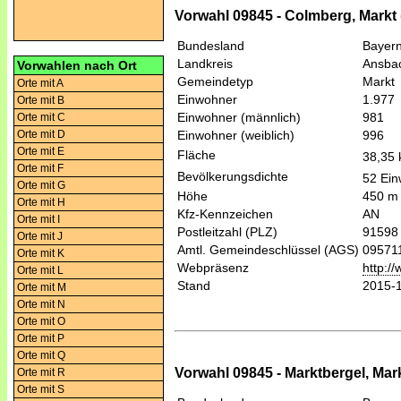
Vorwahl 09845 - Colmberg, Markt
Bundesland
Bayer
Landkreis
Ansba
Vorwahlen nach Ort
Gemeindetyp
Markt
Orte mit A
Einwohner
1.977
Orte mit B
Einwohner (männlich)
981
Orte mit C
Orte mit D
Einwohner (weiblich)
996
Orte mit E
Fläche
38,35
Orte mit F
Bevölkerungsdichte
52 Ein
Orte mit G
Höhe
450 m
Orte mit H
Kfz-Kennzeichen
AN
Orte mit I
Postleitzahl (PLZ)
91598
Orte mit J
Amtl. Gemeindeschlüssel (AGS)
09571
Orte mit K
Webpräsenz
http:/
Orte mit L
Stand
2015-
Orte mit M
Orte mit N
Orte mit O
Orte mit P
Orte mit Q
Vorwahl 09845 - Marktbergel, Mar
Orte mit R
Orte mit S