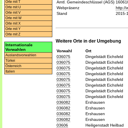
Orte mit T
Amtl. Gemeindeschlüssel (AGS)
16061
Orte mit U
Webpräsenz
http:/
Orte mit V
Stand
2015-
Orte mit W
Orte mit X
Orte mit Y
Orte mit Z
Weitere Orte in der Umgebung
Internationale
Vorwahlen
Vorwahl
Ort
Auslandsvorwahlen
036075
Dingelstädt Eichsfeld
Türkei
036075
Dingelstädt Eichsfeld
Österreich
036075
Dingelstädt Eichsfeld
Italien
036075
Dingelstädt Eichsfeld
036075
Dingelstädt Eichsfeld
036075
Dingelstädt Eichsfeld
036075
Dingelstädt Eichsfeld
036075
Dingelstädt Eichsfeld
036082
Ershausen
036082
Ershausen
036082
Ershausen
036082
Ershausen
03606
Heiligenstadt Heilbad