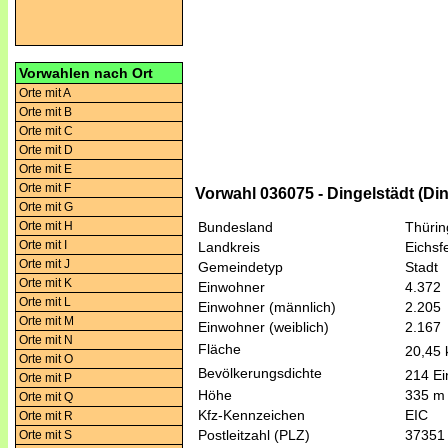
Vorwahlen nach Ort
Orte mit A
Orte mit B
Orte mit C
Orte mit D
Orte mit E
Orte mit F
Vorwahl 036075 - Dingelstädt (Din
Orte mit G
Orte mit H
Bundesland
Thüri
Orte mit I
Landkreis
Eichsf
Orte mit J
Gemeindetyp
Stadt
Orte mit K
Einwohner
4.372
Orte mit L
Einwohner (männlich)
2.205
Orte mit M
Einwohner (weiblich)
2.167
Orte mit N
Fläche
20,45
Orte mit O
Bevölkerungsdichte
214 Ei
Orte mit P
Höhe
335 m
Orte mit Q
Kfz-Kennzeichen
EIC
Orte mit R
Postleitzahl (PLZ)
37351
Orte mit S