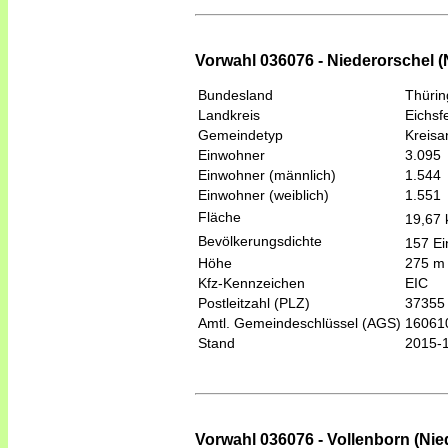
Vorwahl 036076 - Niederorschel (
Bundesland
Thüri
Landkreis
Eichsf
Gemeindetyp
Kreis
Einwohner
3.095
Einwohner (männlich)
1.544
Einwohner (weiblich)
1.551
Fläche
19,67
Bevölkerungsdichte
157 Ei
Höhe
275 m
Kfz-Kennzeichen
EIC
Postleitzahl (PLZ)
37355
Amtl. Gemeindeschlüssel (AGS)
16061
Stand
2015-
Vorwahl 036076 - Vollenborn (Nie