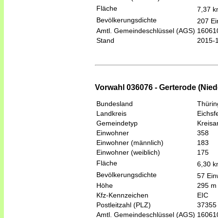
Fläche
7,37 
Bevölkerungsdichte
207 Ei
Amtl. Gemeindeschlüssel (AGS)
16061
Stand
2015-
Vorwahl 036076 - Gerterode (Nied
Bundesland
Thüri
Landkreis
Eichsf
Gemeindetyp
Kreis
Einwohner
358
Einwohner (männlich)
183
Einwohner (weiblich)
175
Fläche
6,30 
Bevölkerungsdichte
57 Ein
Höhe
295 m
Kfz-Kennzeichen
EIC
Postleitzahl (PLZ)
37355
Amtl. Gemeindeschlüssel (AGS)
16061