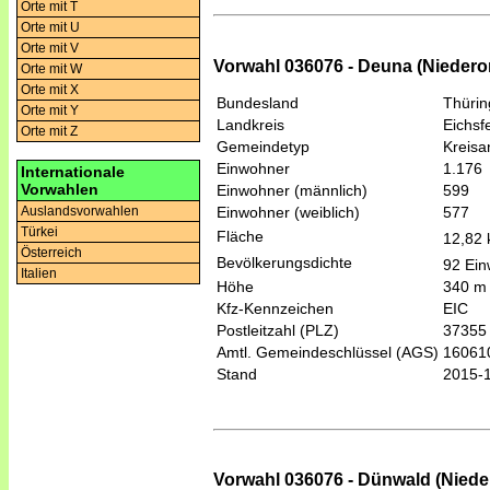
Orte mit T
Orte mit U
Orte mit V
Vorwahl 036076 - Deuna (Niedero
Orte mit W
Orte mit X
Bundesland
Thüri
Orte mit Y
Landkreis
Eichsf
Orte mit Z
Gemeindetyp
Kreis
Einwohner
1.176
Internationale
Vorwahlen
Einwohner (männlich)
599
Einwohner (weiblich)
577
Auslandsvorwahlen
Türkei
Fläche
12,82
Österreich
Bevölkerungsdichte
92 Ein
Italien
Höhe
340 m
Kfz-Kennzeichen
EIC
Postleitzahl (PLZ)
37355
Amtl. Gemeindeschlüssel (AGS)
16061
Stand
2015-
Vorwahl 036076 - Dünwald (Niede