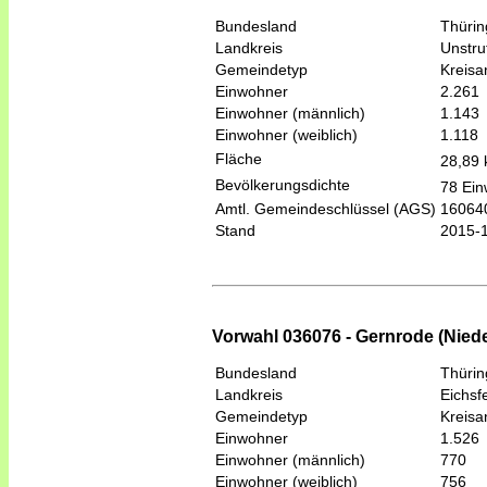
Bundesland
Thüri
Landkreis
Unstru
Gemeindetyp
Kreis
Einwohner
2.261
Einwohner (männlich)
1.143
Einwohner (weiblich)
1.118
Fläche
28,89
Bevölkerungsdichte
78 Ein
Amtl. Gemeindeschlüssel (AGS)
16064
Stand
2015-
Vorwahl 036076 - Gernrode (Nied
Bundesland
Thüri
Landkreis
Eichsf
Gemeindetyp
Kreis
Einwohner
1.526
Einwohner (männlich)
770
Einwohner (weiblich)
756