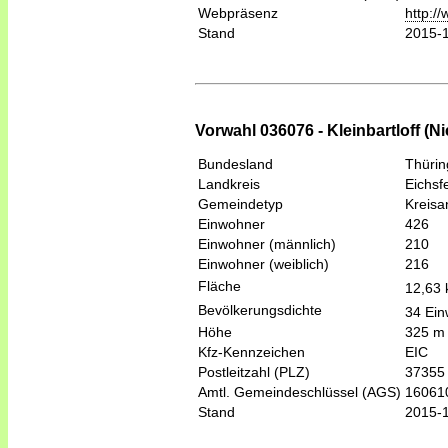
Webpräsenz
http:/
Stand
2015-
Vorwahl 036076 - Kleinbartloff (N
Bundesland
Thüri
Landkreis
Eichsf
Gemeindetyp
Kreis
Einwohner
426
Einwohner (männlich)
210
Einwohner (weiblich)
216
Fläche
12,63
Bevölkerungsdichte
34 Ein
Höhe
325 m
Kfz-Kennzeichen
EIC
Postleitzahl (PLZ)
37355
Amtl. Gemeindeschlüssel (AGS)
16061
Stand
2015-