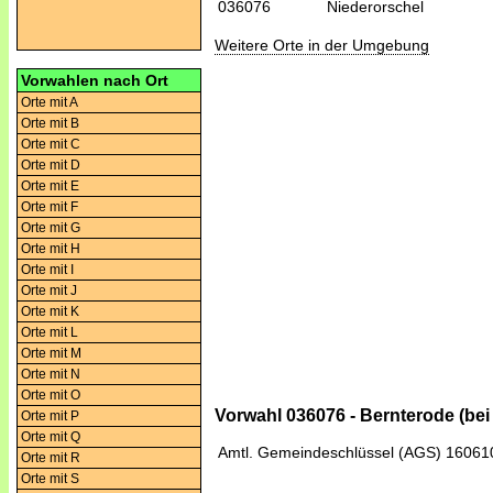
036076
Niederorschel
Weitere Orte in der Umgebung
Vorwahlen nach Ort
Orte mit A
Orte mit B
Orte mit C
Orte mit D
Orte mit E
Orte mit F
Orte mit G
Orte mit H
Orte mit I
Orte mit J
Orte mit K
Orte mit L
Orte mit M
Orte mit N
Orte mit O
Vorwahl 036076 - Bernterode (bei
Orte mit P
Orte mit Q
Amtl. Gemeindeschlüssel (AGS)
16061
Orte mit R
Orte mit S